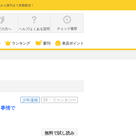
品から新刊まで多数配信！
チェック履歴
ての方へ
ヘルプ/よくある質問
ル
ランキング
新刊
来店ポイント
少年漫画
SF・ファンタジー
ィ事情で
無料で試し読み