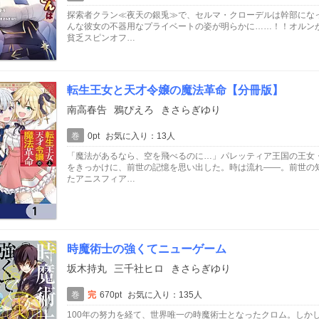
探索者クラン≪夜天の銀兎≫で、セルマ・クローデルは幹部にな
んな彼女の不器用なプライベートの姿が明らかに……！！オルン
貧乏スピンオフ…
転生王女と天才令嬢の魔法革命【分冊版】
南高春告
鴉ぴえろ
きさらぎゆり
巻
0pt
お気に入り：13人
「魔法があるなら、空を飛べるのに…」パレッティア王国の王女
をきっかけに、前世の記憶を思い出した。時は流れ――。前世の
たアニスフィア…
時魔術士の強くてニューゲーム
坂木持丸
三千社ヒロ
きさらぎゆり
巻
完
670pt
お気に入り：135人
100年の努力を経て、世界唯一の時魔術士となったクロム。しか