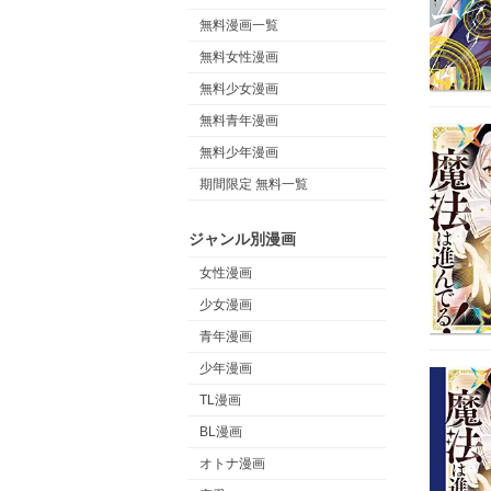
無料漫画一覧
無料女性漫画
無料少女漫画
無料青年漫画
無料少年漫画
期間限定 無料一覧
ジャンル別漫画
女性漫画
少女漫画
青年漫画
少年漫画
TL漫画
BL漫画
オトナ漫画