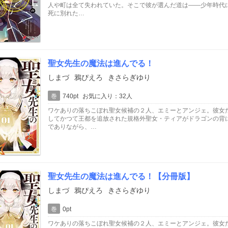
人や町は全て失われていた。そこで彼が選んだ道は――少年時代
死に別れた…
聖女先生の魔法は進んでる！
しまづ
鴉ぴえろ
きさらぎゆり
巻
740pt
お気に入り：32人
ワケありの落ちこぼれ聖女候補の２人、エミーとアンジェ。彼女
してかつて王都を追放された規格外聖女・ティアがドラゴンの背
でありながら、…
聖女先生の魔法は進んでる！【分冊版】
しまづ
鴉ぴえろ
きさらぎゆり
巻
0pt
ワケありの落ちこぼれ聖女候補の２人、エミーとアンジェ。彼女