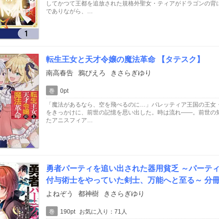
してかつて王都を追放された規格外聖女・ティアがドラゴンの背
でありながら、…
転生王女と天才令嬢の魔法革命 【タテスク】
南高春告
鴉ぴえろ
きさらぎゆり
巻
0pt
「魔法があるなら、空を飛べるのに…」パレッティア王国の王女
をきっかけに、前世の記憶を思い出した。時は流れ――。前世の
たアニスフィア…
勇者パーティを追い出された器用貧乏 ～パーテ
付与術士をやっていた剣士、万能へと至る～ 分
よねぞう
都神樹
きさらぎゆり
巻
190pt
お気に入り：71人