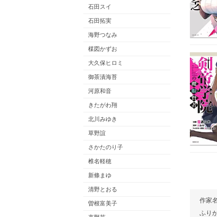
石田スイ
石田拓実
海野つなみ
楳図かずお
大久保ヒロミ
御茶漬海苔
河原和音
きたがわ翔
北川みゆき
草野誼
さかたのり子
椎名軽穂
新條まゆ
清野とおる
作家
曽根富美子
ふり