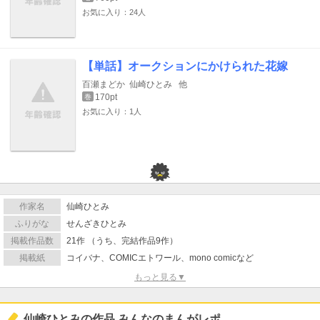
お気に入り：24人
【単話】オークションにかけられた花嫁
百瀬まどか
仙崎ひとみ
他
170pt
巻
お気に入り：1人
作家名
仙崎ひとみ
ふりがな
せんざきひとみ
掲載作品数
21作 （うち、完結作品9作）
掲載紙
コイバナ、COMICエトワール、mono comicなど
もっと見る▼
仙崎ひとみの作品 みんなのまんがレポ