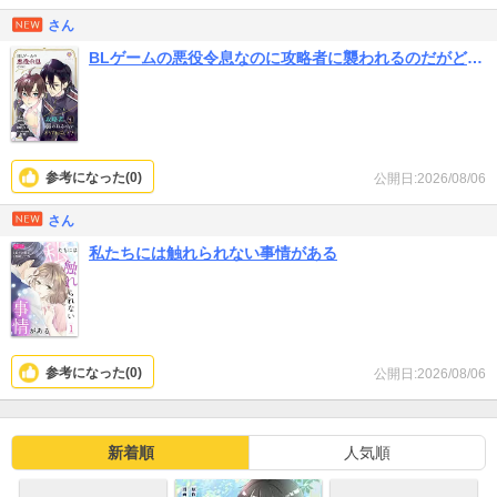
女の子は年齢のわりに幼いデザインで好みが分かれるかと。
さん
BLゲームの悪役令息なのに攻略者に襲われるのだがどうすればいい？
参考になった(
0
)
公開日:2026/08/06
さん
私たちには触れられない事情がある
参考になった(
0
)
公開日:2026/08/06
新着順
人気順