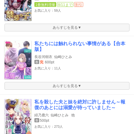
1冊無料増量
8/11まで
割引
お気に入り：59人
あらすじを見る▼
私たちには触れられない事情がある【合本
版】
長谷河樹衣
仙崎ひとみ
完
600pt
巻
お気に入り：11人
あらすじを見る▼
私を殺した夫と妹を絶対に許しません～報
復のあとには溺愛が待っていました～
緋乃鹿六
仙崎ひとみ
他
500pt
巻
お気に入り：273人