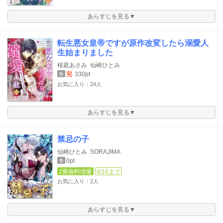
あらすじを見る▼
転生悪女皇帝ですが原作改変したら溺愛人
生始まりました
桜庭あさみ
仙崎ひとみ
完
330pt
巻
お気に入り：24人
あらすじを見る▼
禁忌の子
仙崎ひとみ
SORAJIMA
0pt
巻
2冊無料増量
8/16まで
お気に入り：2人
あらすじを見る▼