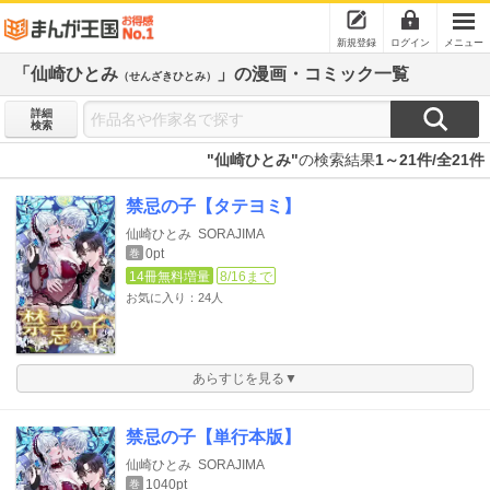
新規登録
ログイン
メニュー
「仙崎ひとみ
」の漫画・コミック一覧
（せんざきひとみ）
詳細
検索
"仙崎ひとみ"
の検索結果
1～21件/全21件
禁忌の子【タテヨミ】
仙崎ひとみ
SORAJIMA
0pt
巻
14冊無料増量
8/16まで
お気に入り：24人
あらすじを見る▼
禁忌の子【単行本版】
仙崎ひとみ
SORAJIMA
1040pt
巻