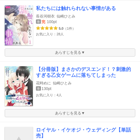
私たちには触れられない事情がある
長谷河樹衣
仙崎ひとみ
完
100pt
巻
5.0
（1件）
お気に入り：28人
あらすじを見る▼
【分冊版】まさかのデスエンド！？刺激的
すぎる乙女ゲームに落ちてしまった
花時めに
仙崎ひとみ
130pt
巻
お気に入り：4人
あらすじを見る▼
ロイヤル・イケオジ・ウェディング【単話
売】