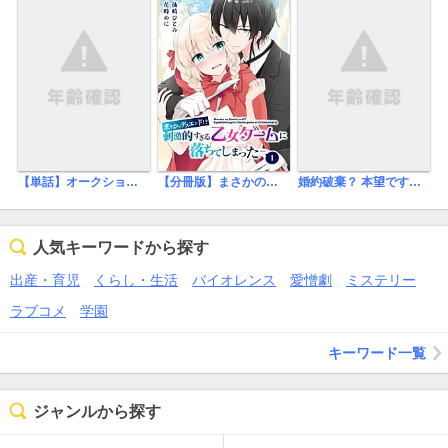
【分冊版】まさかのデスエンド！？刺激的すぎる乙女ゲームに落ちてしまった
【単話】オークションにかけられた花嫁
婚約破棄？ 本望ですわ！ このまま大公殿下に溺愛していただきます【分冊版】
人気キーワードから探す
出産・育児
くらし・生活
バイオレンス
愛憎劇
ミステリー
ラブコメ
学園
キーワード一覧
ジャンルから探す