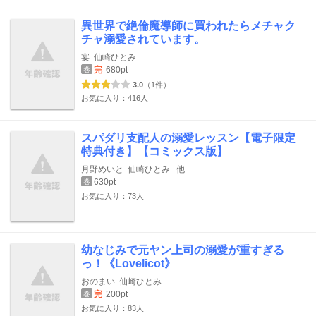
異世界で絶倫魔導師に買われたらメチャク
チャ溺愛されています。
宴
仙崎ひとみ
完
680pt
巻
3.0
（1件）
お気に入り：416人
スパダリ支配人の溺愛レッスン【電子限定
特典付き】【コミックス版】
月野めいと
仙崎ひとみ
他
630pt
巻
お気に入り：73人
幼なじみで元ヤン上司の溺愛が重すぎる
っ！《Lovelicot》
おのまい
仙崎ひとみ
完
200pt
巻
お気に入り：83人