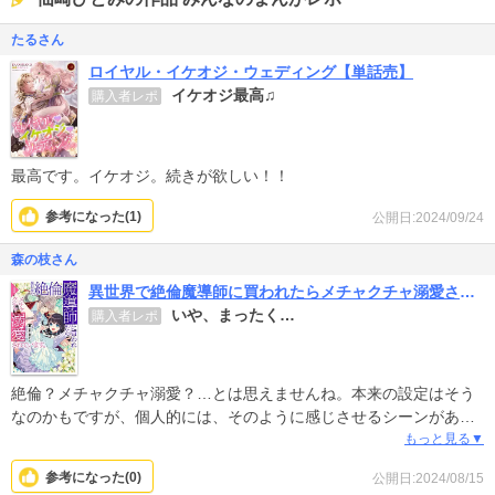
たるさん
ロイヤル・イケオジ・ウェディング【単話売】
イケオジ最高♫
購入者レポ
最高です。イケオジ。続きが欲しい！！
参考になった(
1
)
公開日:2024/09/24
森の枝さん
異世界で絶倫魔導師に買われたらメチャクチャ溺愛されています。
いや、まったく…
購入者レポ
絶倫？メチャクチャ溺愛？…とは思えませんね。本来の設定はそう
なのかもですが、個人的には、そのように感じさせるシーンがあま
り見当たりませんでした。ストーリー自体がつまらないとは言いま
もっと見る▼
せんが、全体的に浅く軽いお話だし、ラストで無理やりタイトル合
参考になった(
0
)
公開日:2024/08/15
わせの終わり方に持っていった感じを受けます。絵は綺麗ですが、