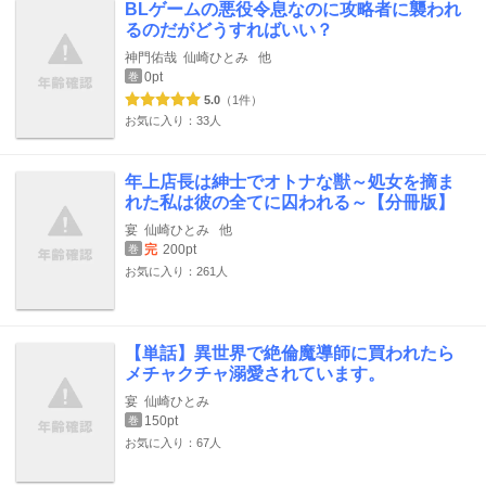
BLゲームの悪役令息なのに攻略者に襲われ
るのだがどうすればいい？
神門佑哉
仙崎ひとみ
他
0pt
巻
5.0
（1件）
お気に入り：33人
年上店長は紳士でオトナな獣～処女を摘ま
れた私は彼の全てに囚われる～【分冊版】
宴
仙崎ひとみ
他
完
200pt
巻
お気に入り：261人
【単話】異世界で絶倫魔導師に買われたら
メチャクチャ溺愛されています。
宴
仙崎ひとみ
150pt
巻
お気に入り：67人