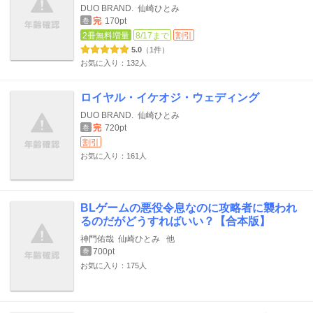
DUO BRAND.
仙崎ひとみ
完
170pt
巻
2冊無料増量
8/17まで
割引
5.0
（1件）
お気に入り：132人
ロイヤル・イケオジ・ウェディング
DUO BRAND.
仙崎ひとみ
完
720pt
巻
割引
お気に入り：161人
BLゲームの悪役令息なのに攻略者に襲われ
るのだがどうすればいい？【合本版】
神門佑哉
仙崎ひとみ
他
700pt
巻
お気に入り：175人