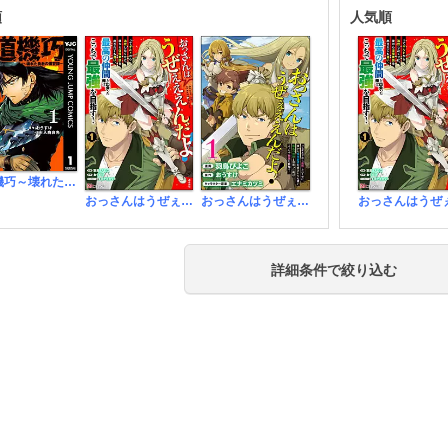
順
人気順
魔道機巧～壊れた勇者の復讐譚～
おっさんはうぜぇぇぇんだよ！ってギルドから追放したくせに、後から復帰要請を出されても遅い。最高の仲間と出会った俺はこっちで最強を目指す！コミック版
おっさんはうぜぇぇぇんだよ！ってギルドから追放したくせに、後から復帰要請を出されても遅い。最高の仲間と出会った俺はこっちで最強を目指す！コミック版（分冊版）
詳細条件で絞り込む