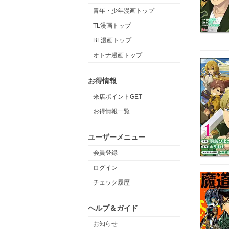
青年・少年漫画トップ
TL漫画トップ
BL漫画トップ
オトナ漫画トップ
お得情報
来店ポイントGET
お得情報一覧
ユーザーメニュー
会員登録
ログイン
チェック履歴
ヘルプ＆ガイド
お知らせ