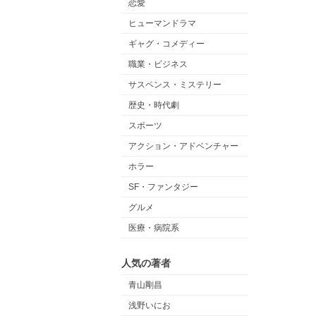
恋愛
ヒューマンドラマ
ギャグ・コメディー
職業・ビジネス
サスペンス・ミステリー
歴史・時代劇
スポーツ
アクション・アドベンチャー
ホラー
SF・ファンタジー
グルメ
医療・病院系
人気の著者
青山剛昌
浅野いにお