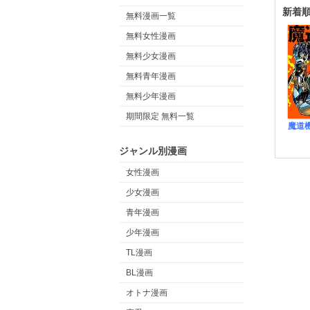
新着
無料漫画一覧
無料女性漫画
無料少女漫画
無料青年漫画
無料少年漫画
期間限定 無料一覧
ジャンル別漫画
女性漫画
少女漫画
青年漫画
少年漫画
TL漫画
BL漫画
オトナ漫画