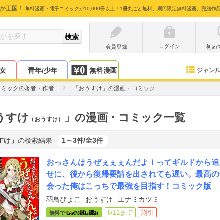
が王国！
無料漫画・電子コミックが10,000冊以上！1冊丸ごと無料、期間限定無料漫画、完結作
ログイン
会員登録
初め
少女
青年/少年
無料漫画
ジャン
コミックの著者・作者
「おうすけ」の漫画・コミック
うすけ
」の漫画・コミック一覧
（おうすけ）
すけ」
の検索結果
1～3件/全3件
おっさんはうぜぇぇぇんだよ！ってギルドから追
せに、後から復帰要請を出されても遅い。最高の
会った俺はこっちで最強を目指す！コミック版
羽鳥ぴよこ
おうすけ
エナミカツミ
8/11まで
割引
無料で