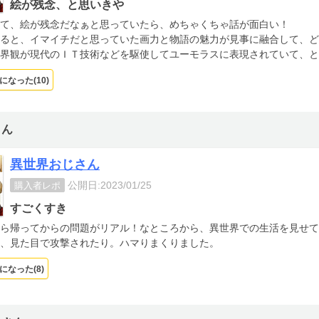
絵が残念、と思いきや
て、絵が残念だなぁと思っていたら、めちゃくちゃ話が面白い！
ると、イマイチだと思っていた画力と物語の魅力が見事に融合して、ど
界観が現代のＩＴ技術などを駆使してユーモラスに表現されていて、と
になった(
10
)
さん
異世界おじさん
公開日:2023/01/25
購入者レポ
すごくすき
ら帰ってからの問題がリアル！なところから、異世界での生活を見せて
、見た目で攻撃されたり。ハマりまくりました。
になった(
8
)