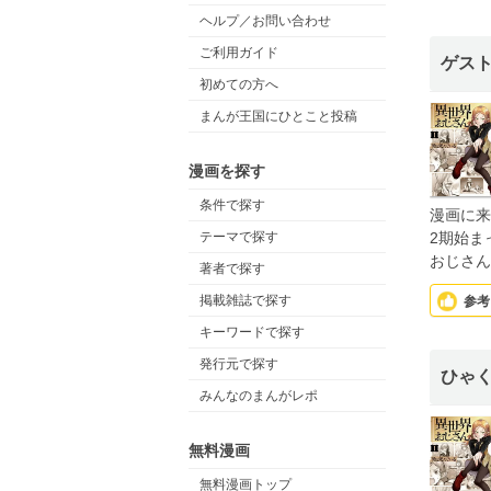
ヘルプ／お問い合わせ
ご利用ガイド
ゲス
初めての方へ
まんが王国にひとこと投稿
漫画を探す
条件で探す
漫画に来
2期始ま
テーマで探す
おじさん
著者で探す
掲載雑誌で探す
参考
キーワードで探す
発行元で探す
ひゃ
みんなのまんがレポ
無料漫画
無料漫画トップ