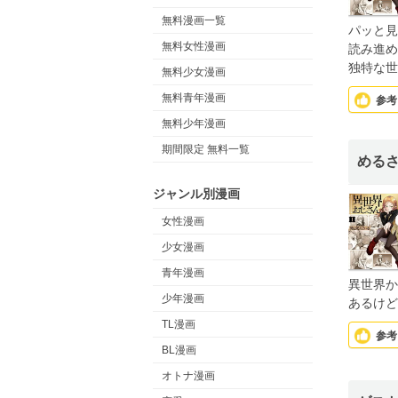
無料漫画一覧
パッと見
無料女性漫画
読み進め
独特な世
無料少女漫画
無料青年漫画
参考
無料少年漫画
期間限定 無料一覧
める
ジャンル別漫画
女性漫画
少女漫画
青年漫画
異世界か
少年漫画
あるけど
TL漫画
参考
BL漫画
オトナ漫画