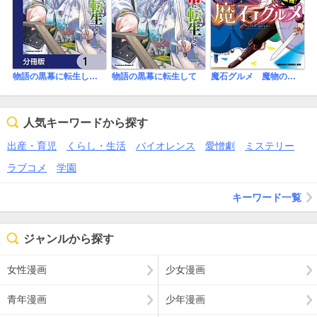
物語の黒幕に転生して【分冊版】
物語の黒幕に転生して
魔石グルメ 魔物の力を食べたオレは最強！【タテスク】
人気キーワードから探す
出産・育児
くらし・生活
バイオレンス
愛憎劇
ミステリー
ラブコメ
学園
キーワード一覧
ジャンルから探す
女性漫画
少女漫画
青年漫画
少年漫画