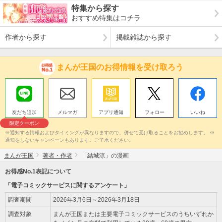
特集から探す
おすすめ特集はコチラ
作者から探す
掲載雑誌から探す
まんが王国のお得情報を受け取ろう
友だち追加
メルマガ
アプリ通知
フォロー
いいね
限定クーポン
※通知する情報およびタイミングが異なりますので、併せて受け取ることをお勧めします。 ※
通知をしないキャンペーンもあります。ご了承ください。
まんが王国
著者・作者
「結城涼」の漫画
お得感No.1表記について
「電子コミックサービスに関するアンケート」
調査期間
2026年3月6日～2026年3月18日
調査対象
まんが王国または主要電子コミックサービスのうちいずれか