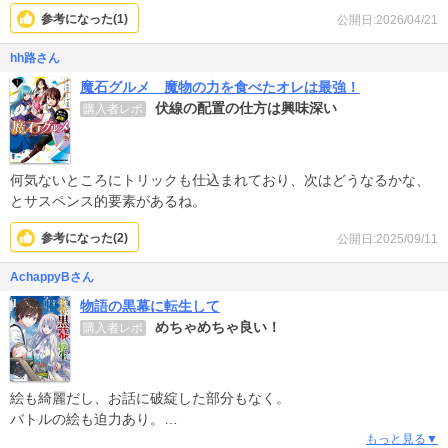
現在8巻。主人公を取り合うヒロインの対立を早く読みたいところで
参考になった(
1
)
公開日:2026/04/21
す。
hh路さん
魔石グルメ 魔物の力を食べたオレは最強！
伏線の配置の仕方は興味深い
購入者レポ
何気ないところにトリックも仕込まれており、次はどうなるかな、
とサスペンス的要素があるね。
参考になった(
2
)
公開日:2025/09/11
AchappyBさん
物語の黒幕に転生して
めちゃめちゃ良い！
購入者レポ
絵も綺麗だし、お話に破綻した部分もなく。
バトルの絵も迫力あり。
転生ものは沢山読んでますが、トップクラスです！続きが早く読み
もっと見る▼