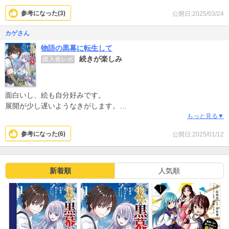
たいです！
参考になった(
3
)
公開日:2025/03/24
カゲさん
物語の黒幕に転生して
続きが楽しみ
購入者レポ
面白いし、絵も自分好みです。
展開が少し遅いようなきがします。
まとめて読みたい派なので早く続刊出してほしいです。
もっと見る▼
参考になった(
6
)
公開日:2025/01/12
新着順
人気順