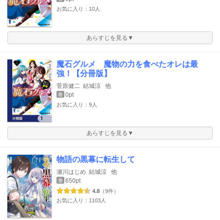
お気に入り：10人
あらすじを見る▼
魔石グルメ 魔物の力を食べたオレは最
強！【分冊版】
菅原健二
結城涼
他
0pt
巻
お気に入り：9人
あらすじを見る▼
物語の黒幕に転生して
瀬川はじめ
結城涼
他
650pt
巻
4.8
（9件）
お気に入り：1103人