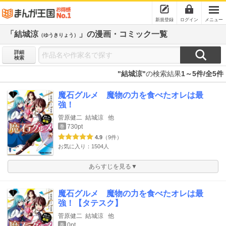
新規登録
ログイン
メニュー
「結城涼
」の漫画・コミック一覧
（ゆうきりょう）
詳細
検索
"結城涼"
の検索結果
1～5件/全5件
魔石グルメ 魔物の力を食べたオレは最
強！
菅原健二
結城涼
他
730pt
巻
4.9
（9件）
お気に入り：1504人
あらすじを見る▼
魔石グルメ 魔物の力を食べたオレは最
強！【タテスク】
菅原健二
結城涼
他
0pt
巻