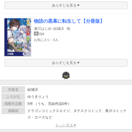
あらすじを見る▼
物語の黒幕に転生して【分冊版】
瀬川はじめ
結城涼
他
0pt
巻
お気に入り：6人
あらすじを見る▼
作家名
結城涼
ふりがな
ゆうきりょう
掲載作品数
5作 （うち、完結作品0作）
掲載紙
ドラゴンコミックスエイジ、タテスクコミック、角川コミック
ス・エースなど
もっと見る▼