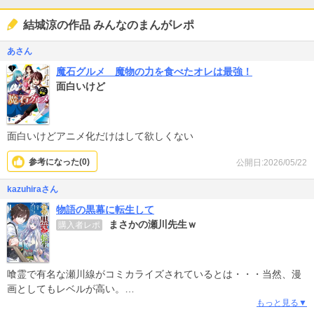
結城涼の作品 みんなのまんがレポ
あさん
魔石グルメ 魔物の力を食べたオレは最強！
面白いけど
面白いけどアニメ化だけはして欲しくない
参考になった(
0
)
公開日:2026/05/22
kazuhiraさん
物語の黒幕に転生して
まさかの瀬川先生ｗ
購入者レポ
喰霊で有名な瀬川線がコミカライズされているとは・・・当然、漫
画としてもレベルが高い。
内容も骨太な大河ファンタジーって感じで、面白いです。
もっと見る▼