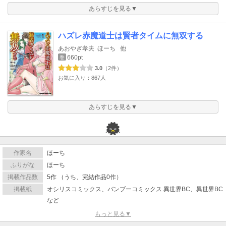
あらすじを見る▼
ハズレ赤魔道士は賢者タイムに無双する
あおやぎ孝夫
ほーち
他
660pt
巻
3.0
（2件）
お気に入り：867人
あらすじを見る▼
作家名
ほーち
ふりがな
ほーち
掲載作品数
5作 （うち、完結作品0作）
掲載紙
オシリスコミックス、バンブーコミックス 異世界BC、異世界BC
など
もっと見る▼