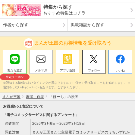
特集から探す
おすすめ特集はコチラ
作者から探す
掲載雑誌から探す
まんが王国のお得情報を受け取ろう
友だち追加
メルマガ
アプリ通知
フォロー
いいね
限定クーポン
※通知する情報およびタイミングが異なりますので、併せて受け取ることをお勧めします。 ※
通知をしないキャンペーンもあります。ご了承ください。
まんが王国
著者・作者
「ほーち」の漫画
お得感No.1表記について
「電子コミックサービスに関するアンケート」
調査期間
2026年3月6日～2026年3月18日
調査対象
まんが王国または主要電子コミックサービスのうちいずれか