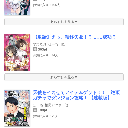
お気に入り：195人
あらすじを見る▼
【単話】えっ、転移失敗！？ ……成功？
氷野広真
ほーち
他
363pt
巻
お気に入り：14人
あらすじを見る▼
天使をイカせてアイテムゲット！！ 絶頂
ガチャでダンジョン攻略！ 【連載版】
ほーち
桐野いつき
他
100pt
巻
お気に入り：25人