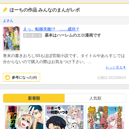
ほーちの作品 みんなのまんがレポ
よさん
えっ、転移失敗!? ……成功？
基本はハーレムのエロ漫画です
購入者レポ
巻末の書きおろしSSもほぼ官能小説です。タイトルやあらすじでは
分からないので購入の際はお気をつけ下さい。
ストーリーはまあまあありきたりで絵も上手いとは言えませんが女
もっと見る▼
の子は結構可愛いです。
参考になった(
4
)
公開日:2022/08/15
新着順
人気順