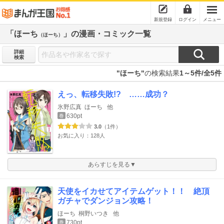
新規登録
ログイン
メニュー
「ほーち
」の漫画・コミック一覧
（ほーち）
詳細
検索
"ほーち"
の検索結果
1～5件/全5件
えっ、転移失敗!? ……成功？
氷野広真
ほーち
他
630pt
巻
3.0
（1件）
お気に入り：128人
あらすじを見る▼
天使をイカせてアイテムゲット！！ 絶頂
ガチャでダンジョン攻略！
ほーち
桐野いつき
他
730pt
巻