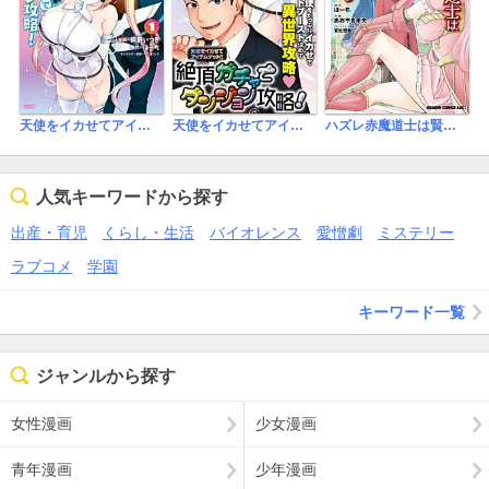
天使をイカせてアイテムゲット！！ 絶頂ガチャでダンジョン攻略！
天使をイカせてアイテムゲット！！ 絶頂ガチャでダンジョン攻略！ 【連載版】
ハズレ赤魔道士は賢者タイムに無双する
人気キーワードから探す
出産・育児
くらし・生活
バイオレンス
愛憎劇
ミステリー
ラブコメ
学園
キーワード一覧
ジャンルから探す
女性漫画
少女漫画
青年漫画
少年漫画