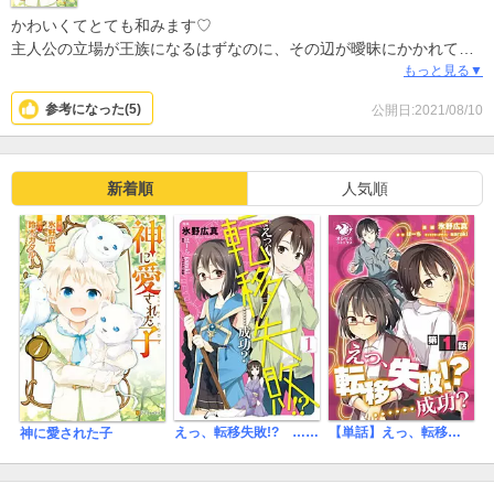
かわいくてとても和みます♡
主人公の立場が王族になるはずなのに、その辺が曖昧にかかれてい
ますがかわいいから気になりません(･∀･)
もっと見る▼
どう成長するのか楽しみです！
参考になった(
5
)
公開日:2021/08/10
新着順
人気順
えっ、転移失敗!? ……成功？
【単話】えっ、転移失敗！？ ……成功？
神に愛された子