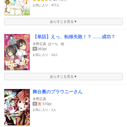
お気に入り：477人
あらすじを見る▼
【単話】えっ、転移失敗！？ ……成功？
氷野広真
ほーち
他
363pt
巻
お気に入り：14人
あらすじを見る▼
舞台裏のブラウニーさん
氷野広真
完
570pt
巻
お気に入り：1人