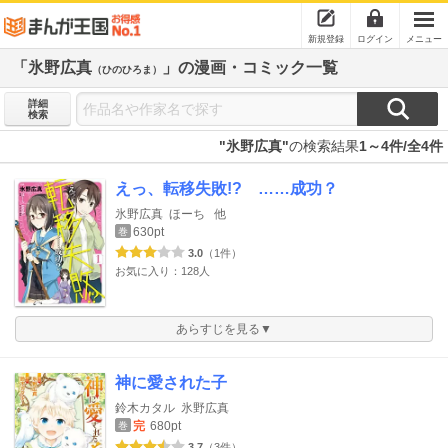
新規登録
ログイン
メニュー
「氷野広真
」の漫画・コミック一覧
（ひのひろま）
詳細
検索
"氷野広真"
の検索結果
1～4件/全4件
えっ、転移失敗!? ……成功？
氷野広真
ほーち
他
630pt
巻
3.0
（1件）
お気に入り：128人
あらすじを見る▼
神に愛された子
鈴木カタル
氷野広真
完
680pt
巻
3.7
（3件）