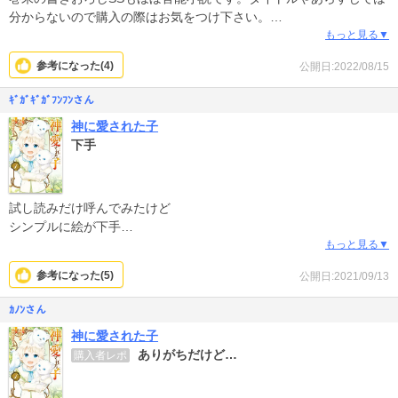
分からないので購入の際はお気をつけ下さい。
ストーリーはまあまあありきたりで絵も上手いとは言えませんが女
もっと見る▼
の子は結構可愛いです。
参考になった(
4
)
公開日:2022/08/15
ｷﾞｶﾞｷﾞｶﾞﾌﾝﾌﾝさん
神に愛された子
下手
試し読みだけ呼んでみたけど
シンプルに絵が下手
漫画としても下手
もっと見る▼
まぁ表紙の時点でわかるわな
参考になった(
5
)
公開日:2021/09/13
ｶﾉﾝさん
神に愛された子
ありがちだけど…
購入者レポ