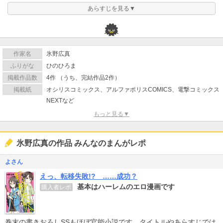
あらすじを見る▼
作家名
氷野広真
ふりがな
ひのひろま
掲載作品数
4作 （うち、完結作品2作）
掲載紙
オシリスコミックス、アルファポリスCOMICS、電撃コミックス
NEXTなど
もっと見る▼
氷野広真の作品 みんなのまんがレポ
よさん
えっ、転移失敗!? ……成功？
基本はハーレムのエロ漫画です
購入者レポ
巻末の書きおろしSSもほぼ官能小説です。タイトルやあらすじでは