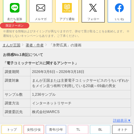
友だち追加
メルマガ
アプリ通知
フォロー
いいね
限定クーポン
※通知する情報およびタイミングが異なりますので、併せて受け取ることをお勧めします。 ※
通知をしないキャンペーンもあります。ご了承ください。
まんが王国
著者・作者
「氷野広真」の漫画
お得感No.1表記について
「電子コミックサービスに関するアンケート」
調査期間
2026年3月6日～2026年3月18日
調査対象
まんが王国または主要電子コミックサービスのうちいずれか
をメイン且つ有料で利用している20歳～69歳の男女
サンプル数
1,236サンプル
調査方法
インターネットリサーチ
調査委託先
株式会社MARCS
詳細表示▼
トップ
女性/少女
青年/少年
TL
BL
オトナ