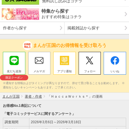
無料試し読みはコチラ
特集から探す
おすすめ特集はコチラ
作者から探す
掲載雑誌から探す
まんが王国のお得情報を受け取ろう
友だち追加
メルマガ
アプリ通知
フォロー
いいね
限定クーポン
※通知する情報およびタイミングが異なりますので、併せて受け取ることをお勧めします。 ※
通知をしないキャンペーンもあります。ご了承ください。
まんが王国
著者・作者
「ＨａｃｃａＷｏｒｋｓ＊」の漫画
お得感No.1表記について
「電子コミックサービスに関するアンケート」
調査期間
2026年3月6日～2026年3月18日