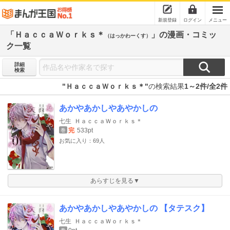
新規登録
ログイン
メニュー
「ＨａｃｃａＷｏｒｋｓ＊
」の漫画・コミッ
（はっかわーくす）
ク一覧
詳細
検索
"ＨａｃｃａＷｏｒｋｓ＊"
の検索結果
1～2件/全2件
あかやあかしやあやかしの
七生
ＨａｃｃａＷｏｒｋｓ＊
完
533pt
巻
お気に入り：69人
あらすじを見る▼
あかやあかしやあやかしの 【タテスク】
七生
ＨａｃｃａＷｏｒｋｓ＊