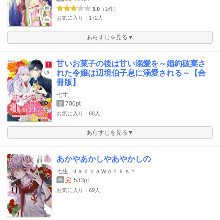
3.0
（1件）
お気に入り：172人
あらすじを見る▼
甘いお菓子の後は甘い溺愛を～婚約破棄さ
れた令嬢は辺境伯子息に溺愛される～【合
冊版】
七生
700pt
巻
お気に入り：68人
あらすじを見る▼
あかやあかしやあやかしの
七生
ＨａｃｃａＷｏｒｋｓ＊
完
533pt
巻
お気に入り：69人