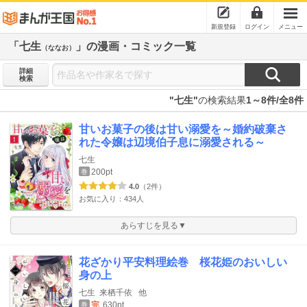
新規登録
ログイン
メニュー
「七生
」の漫画・コミック一覧
（ななお）
詳細
検索
"七生"
の検索結果
1～8件/全8件
甘いお菓子の後は甘い溺愛を～婚約破棄さ
れた令嬢は辺境伯子息に溺愛される～
七生
200pt
巻
4.0
（2件）
お気に入り：434人
あらすじを見る▼
花ざかり平安料理絵巻 桜花姫のおいしい
身の上
七生
来栖千依
他
完
630pt
巻