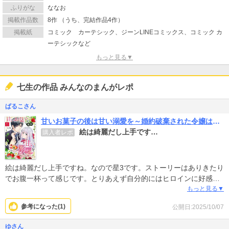
ふりがな
ななお
掲載作品数
8作 （うち、完結作品4作）
掲載紙
コミック カーテシック、ジーンLINEコミックス、コミック カ
ーテシックなど
もっと見る▼
七生の作品 みんなのまんがレポ
ぱるこさん
甘いお菓子の後は甘い溺愛を～婚約破棄された令嬢は辺境伯子息に溺愛される～
絵は綺麗だし上手です…
購入者レポ
絵は綺麗だし上手ですね。なので星3です。ストーリーはありきたり
でお腹一杯って感じです。とりあえず自分的にはヒロインに好感持
てないです。
もっと見る▼
参考になった(
1
)
公開日:2025/10/07
ゆさん