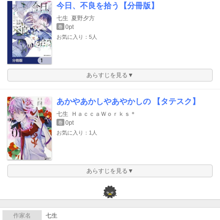
今日、不良を拾う【分冊版】
七生
夏野夕方
0pt
巻
お気に入り：5人
あらすじを見る▼
あかやあかしやあやかしの 【タテスク】
七生
ＨａｃｃａＷｏｒｋｓ＊
0pt
巻
お気に入り：1人
あらすじを見る▼
作家名
七生