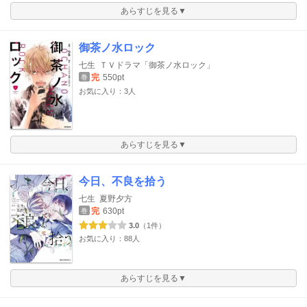
あらすじを見る▼
御茶ノ水ロック
七生
ＴＶドラマ「御茶ノ水ロック」
完
550pt
巻
お気に入り：3人
あらすじを見る▼
今日、不良を拾う
七生
夏野夕方
完
630pt
巻
3.0
（1件）
お気に入り：88人
あらすじを見る▼