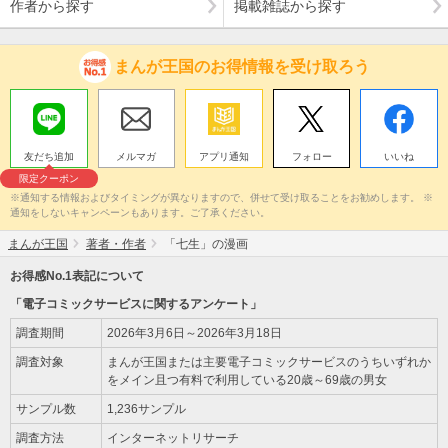
作者から探す
掲載雑誌から探す
まんが王国のお得情報を受け取ろう
友だち追加
メルマガ
アプリ通知
フォロー
いいね
限定クーポン
※通知する情報およびタイミングが異なりますので、併せて受け取ることをお勧めします。 ※
通知をしないキャンペーンもあります。ご了承ください。
まんが王国
著者・作者
「七生」の漫画
お得感No.1表記について
「電子コミックサービスに関するアンケート」
調査期間
2026年3月6日～2026年3月18日
調査対象
まんが王国または主要電子コミックサービスのうちいずれか
をメイン且つ有料で利用している20歳～69歳の男女
サンプル数
1,236サンプル
調査方法
インターネットリサーチ