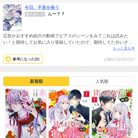
今日、不良を拾う
ん〜？？
購入者レポ
広告かおすすめ紹介の動画でピアスのシーンをみてこれは読みた
い！と期待してお気に入り登録していたので、期待してた分いざ購
入して読んでみると思ってたのと違うってなっちゃいました（笑）
もっと見る▼
ピアスのシーンをみた時とあらすじ読んだ時でまず『なるほど、シ
参考になった(
0
)
公開日:2023/07/27
リアスでしたか！』ってギャップがあって、シリアスだと思って読
んでたら不思議なタイミングでちょっとコメディ要素？いれてきた
りで、どこに着地させようとしてるの…？ずっとよく分からん…状
態。
新着順
人気順
1巻であまり自分にはハマらなかったけど、2人の関係性がどう運ば
れていくのか気になり2巻も買ってしまったので続きが出たら3巻も
読むつもりです！！