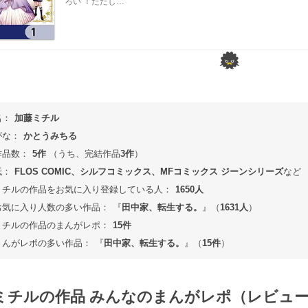
ろい ！ただし…
名：
加藤ミチル
がな：
かとうみちる
作品数：
5作
（うち、完結作品
3作
）
紙：
FLOS COMIC、シルフコミックス、MFコミックス ジーンシリーズ
など
ミチルの作品をお気に入り登録している人：
1650人
お気に入り人数の多い作品：
『
田中家、転生する。
』（
1631人
）
ミチルの作品のまんがレポ：
15件
まんがレポの多い作品：
『
田中家、転生する。
』（
15件
）
ミチルの作品 みんなのまんがレポ（レビュ