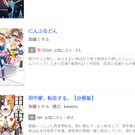
にんぶるどん
加藤ミチル
巻
完
552pt
お気に入り：2人
弱小テニス部に、ありえない技ばかり使う部員が入部したらしい
ムスリップしてきた忍者!! 最弱ちびっ子部長・忍武と忍者たちが毎
田中家、転生する。【分冊版】
加藤ミチル
猪口
kaworu
巻
0pt
お気に入り：16人
家族いっしょに異世界転生。飼い猫もでっかく転生して、田中家
家はある日地震で全滅。異世界の貴族一家に転生していた。飼い