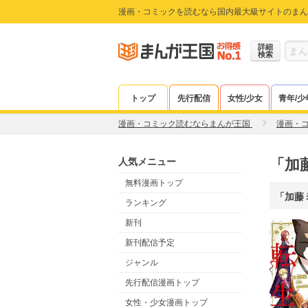
漫画・コミックを読むなら国内最大級サイトのまん
詳細
検索
トップ
先行配信
女性/少女
青年/少
漫画・コミック読むならまんが王国
漫画・
人気メニュー
「加
無料漫画トップ
「加藤
ランキング
新刊
新刊配信予定
ジャンル
先行配信漫画トップ
女性・少女漫画トップ