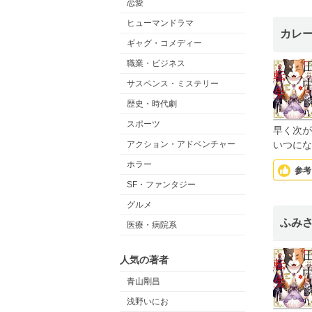
恋愛
ヒューマンドラマ
カレ
ギャグ・コメディー
職業・ビジネス
サスペンス・ミステリー
歴史・時代劇
スポーツ
早く次が
アクション・アドベンチャー
いつにな
ホラー
参考
SF・ファンタジー
グルメ
ふみ
医療・病院系
人気の著者
青山剛昌
浅野いにお