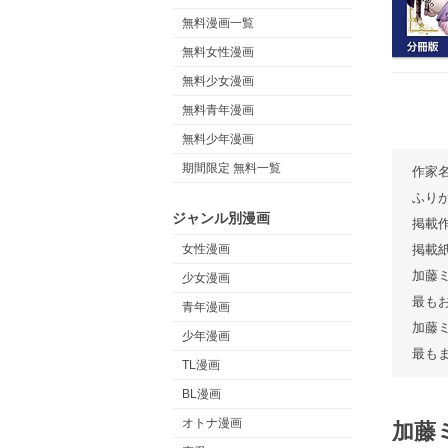
無料漫画一覧
無料女性漫画
無料少女漫画
無料青年漫画
無料少年漫画
期間限定 無料一覧
作家
ふり
ジャンル別漫画
掲載
女性漫画
掲載
加藤
少女漫画
最も
青年漫画
加藤
少年漫画
最も
TL漫画
BL漫画
オトナ漫画
加藤