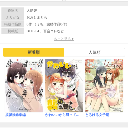
作家名
大島智
ふりがな
おおしまとも
掲載作品数
6作 （うち、完結作品0作）
掲載紙
BLIC-GL、百合コレなど
もっと見る▼
新着順
人気順
放課後総集編
かわいいから襲ってみた
とろける女子湯