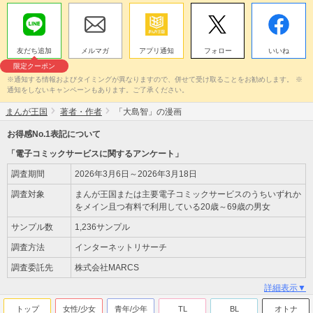
友だち追加
メルマガ
アプリ通知
フォロー
いいね
限定クーポン
※通知する情報およびタイミングが異なりますので、併せて受け取ることをお勧めします。 ※
通知をしないキャンペーンもあります。ご了承ください。
まんが王国
著者・作者
「大島智」の漫画
お得感No.1表記について
「電子コミックサービスに関するアンケート」
調査期間
2026年3月6日～2026年3月18日
調査対象
まんが王国または主要電子コミックサービスのうちいずれか
をメイン且つ有料で利用している20歳～69歳の男女
サンプル数
1,236サンプル
調査方法
インターネットリサーチ
調査委託先
株式会社MARCS
詳細表示▼
トップ
女性/少女
青年/少年
TL
BL
オトナ