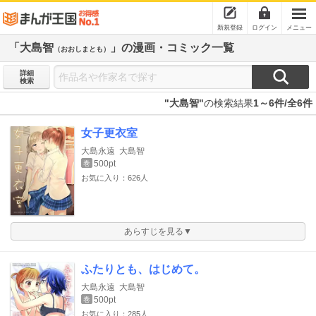
新規登録
ログイン
メニュー
「大島智
」の漫画・コミック一覧
（おおしまとも）
詳細
検索
"大島智"
の検索結果
1～6件/全6件
女子更衣室
大島永遠
大島智
500pt
巻
お気に入り：626人
あらすじを見る▼
ふたりとも、はじめて。
大島永遠
大島智
500pt
巻
お気に入り：285人