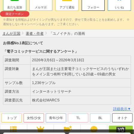
友だち追加
メルマガ
アプリ通知
フォロー
いいね
限定クーポン
※通知する情報およびタイミングが異なりますので、併せて受け取ることをお勧めします。 ※
通知をしないキャンペーンもあります。ご了承ください。
まんが王国
著者・作者
「ユノイチカ」の漫画
お得感No.1表記について
「電子コミックサービスに関するアンケート」
調査期間
2026年3月6日～2026年3月18日
調査対象
まんが王国または主要電子コミックサービスのうちいずれか
をメイン且つ有料で利用している20歳～69歳の男女
サンプル数
1,236サンプル
調査方法
インターネットリサーチ
調査委託先
株式会社MARCS
詳細表示▼
トップ
女性/少女
青年/少年
TL
BL
オトナ