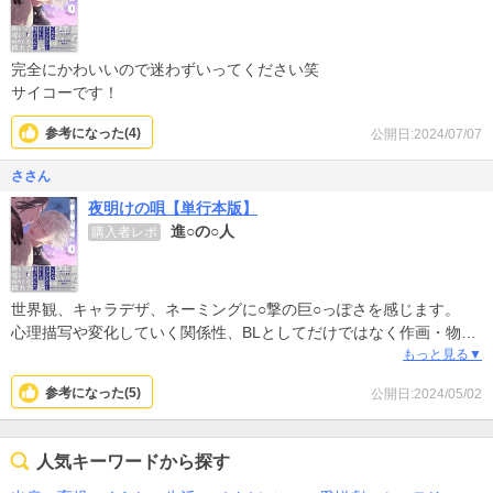
完全にかわいいので迷わずいってください笑
サイコーです！
参考になった(
4
)
公開日:2024/07/07
ささん
夜明けの唄【単行本版】
進○の○人
購入者レポ
世界観、キャラデザ、ネーミングに○撃の巨○っぽさを感じます。
心理描写や変化していく関係性、BLとしてだけではなく作画・物語
が漫画作品としてとても素晴らしいです。
もっと見る▼
濡れ場がなくて(少なくて)もむしろそこが良い、些細な触れ合いや
参考になった(
5
)
公開日:2024/05/02
思いやりに温度と湿度を感じられるほどの力のある作品です。
人気キーワードから探す