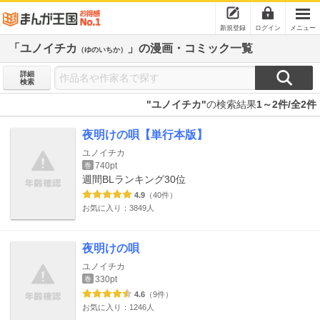
新規登録
ログイン
メニュー
「ユノイチカ
」の漫画・コミック一覧
（ゆのいちか）
詳細
検索
"ユノイチカ"
の検索結果
1～2件/全2件
夜明けの唄【単行本版】
ユノイチカ
740pt
巻
週間BLランキング
30位
4.9
（40件）
お気に入り：3849人
夜明けの唄
ユノイチカ
330pt
巻
4.6
（9件）
お気に入り：1246人