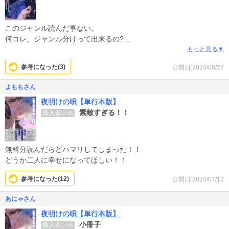
ラクターたちもとても好きです。
シリアスなとこはとことんシリアスですが、ギャグパートと穏やか
パートに癒されます。場面展開もテンポ良く、ついつい次々と読み
このジャンル読んだ事ない。
進めてしまいます。
何コレ、ジャンル分けって出来るの?
BL要素薄めなので、BL初心者の方にもおすすめしたいです。
絵も綺麗で話も面白い。
もっと見る▼
参考になった(
3
)
公開日:2024/08/27
よももさん
夜明けの唄【単行本版】
素敵すぎる！！
購入者レポ
無料分読んだらどハマリしてしまった！！
どうか二人に幸せになってほしい！！
参考になった(
12
)
公開日:2024/07/12
あにゃさん
夜明けの唄【単行本版】
小冊子
購入者レポ