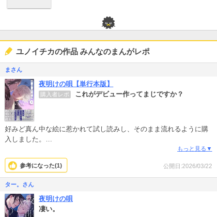
ユノイチカの作品 みんなのまんがレポ
まさん
夜明けの唄【単行本版】
これがデビュー作ってまじですか？
購入者レポ
好みど真ん中な絵に惹かれて試し読みし、そのまま流れるように購
入しました。
絵がとにかく上手すぎる。表情の描き分けほんと上手いです。
もっと見る▼
内容が進○に似ているというレポもありましたが、レポ見るまで進○
参考になった(
1
)
公開日:2026/03/22
が頭に浮かぶことはなかったです。
言われてみれば共通するところもありますが、だからと言って似て
ター。さん
いると思うこともなかったかなと。個人的には。
夜明けの唄
引き続き楽しく購読させていただいてます。
凄い。
独特の美しい世界観もストーリー展開も人間味溢れる個性的なキャ