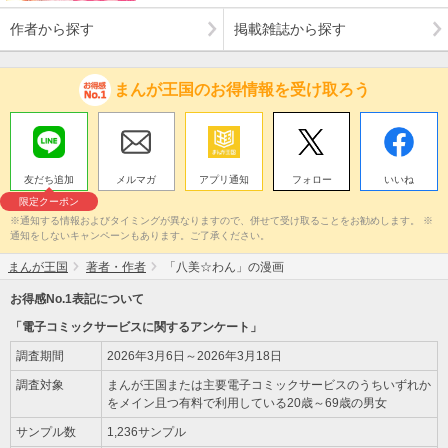
作者から探す
掲載雑誌から探す
まんが王国のお得情報を受け取ろう
友だち追加
メルマガ
アプリ通知
フォロー
いいね
限定クーポン
※通知する情報およびタイミングが異なりますので、併せて受け取ることをお勧めします。 ※
通知をしないキャンペーンもあります。ご了承ください。
まんが王国
著者・作者
「八美☆わん」の漫画
お得感No.1表記について
「電子コミックサービスに関するアンケート」
調査期間
2026年3月6日～2026年3月18日
調査対象
まんが王国または主要電子コミックサービスのうちいずれか
をメイン且つ有料で利用している20歳～69歳の男女
サンプル数
1,236サンプル