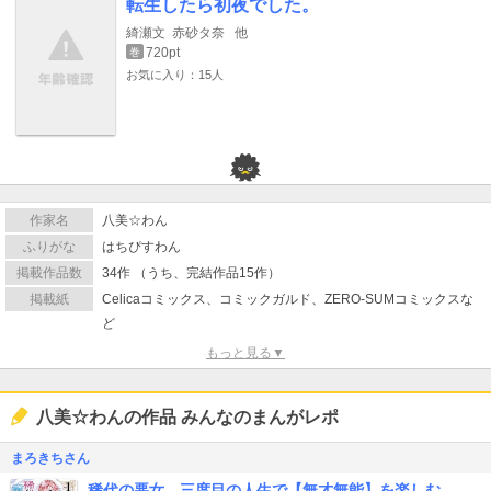
転生したら初夜でした。
綺瀬文
赤砂タ奈
他
720pt
巻
お気に入り：15人
作家名
八美☆わん
ふりがな
はちぴすわん
掲載作品数
34作 （うち、完結作品15作）
掲載紙
Celicaコミックス、コミックガルド、ZERO-SUMコミックスな
ど
もっと見る▼
八美☆わんの作品 みんなのまんがレポ
まろきちさん
稀代の悪女、三度目の人生で【無才無能】を楽しむ