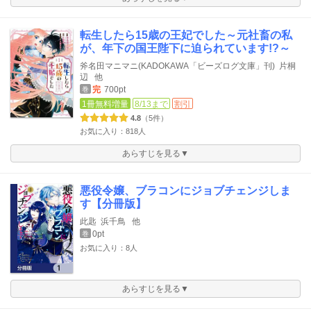
転生したら15歳の王妃でした～元社畜の私
が、年下の国王陛下に迫られています!?～
斧名田マニマニ(KADOKAWA「ビーズログ文庫」刊)
片桐
辺
他
完
700pt
巻
1冊無料増量
8/13まで
割引
4.8
（5件）
お気に入り：818人
あらすじを見る▼
悪役令嬢、ブラコンにジョブチェンジしま
す【分冊版】
此匙
浜千鳥
他
0pt
巻
お気に入り：8人
あらすじを見る▼