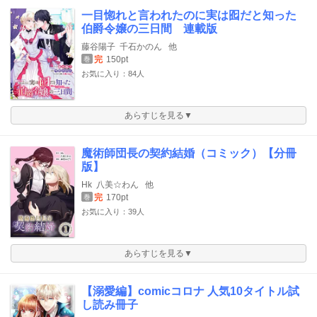
一目惚れと言われたのに実は囮だと知った
伯爵令嬢の三日間 連載版
藤谷陽子
千石かのん
他
完
150pt
巻
お気に入り：84人
あらすじを見る▼
魔術師団長の契約結婚（コミック）【分冊
版】
Hk
八美☆わん
他
完
170pt
巻
お気に入り：39人
あらすじを見る▼
【溺愛編】comicコロナ 人気10タイトル試
し読み冊子