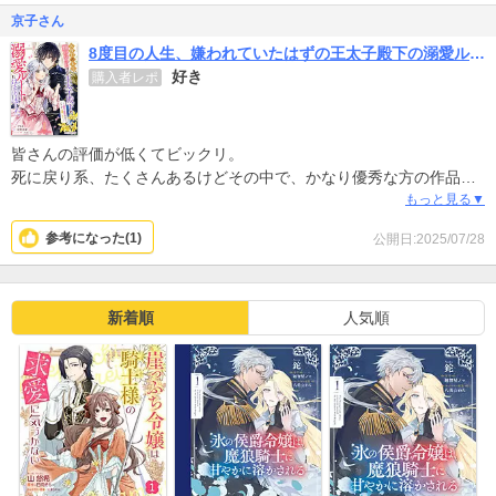
京子さん
8度目の人生、嫌われていたはずの王太子殿下の溺愛ルートにはまりました～お飾り側妃なのでどうぞお構いなく～
好き
購入者レポ
皆さんの評価が低くてビックリ。
死に戻り系、たくさんあるけどその中で、かなり優秀な方の作品だ
と思います。ヒロインや王太子の心情の変化の描写が良い。聖獣も
もっと見る▼
かわいくて好き。
参考になった(
1
)
公開日:2025/07/28
ぶりっ子なヒロインの作品が多い中、辛辣な言葉もハッキリ使う今
回のヒロイン、好き。
ただ、王太子の描き方が…。他と見分けがつかない箇所が何ヶ所も
あるのが残念。もっと丁寧に描いてほしかったです。
新着順
人気順
それでも星は５つです。