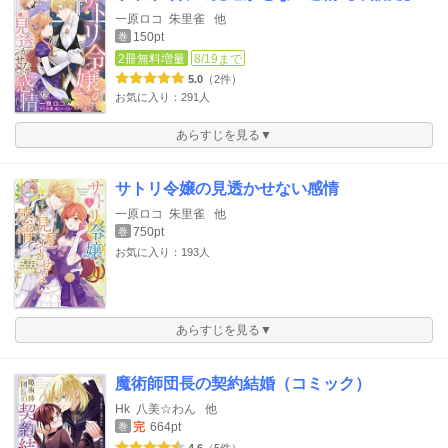
一原ロコ
朱里雀
他
150pt
巻
2冊無料増量
8/19まで
5.0
（2件）
お気に入り：291人
あらすじを見る▼
サトリ令嬢の見透かせない感情
一原ロコ
朱里雀
他
750pt
巻
お気に入り：193人
あらすじを見る▼
魔術師団長の契約結婚（コミック）
Hk
八美☆わん
他
完
664pt
巻