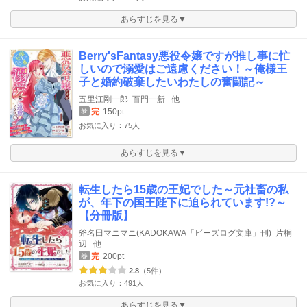
あらすじを見る▼
Berry'sFantasy悪役令嬢ですが推し事に忙
しいので溺愛はご遠慮ください！～俺様王
子と婚約破棄したいわたしの奮闘記～
五里江剛一郎
百門一新
他
完
150pt
巻
お気に入り：75人
あらすじを見る▼
転生したら15歳の王妃でした～元社畜の私
が、年下の国王陛下に迫られています!?～
【分冊版】
斧名田マニマニ(KADOKAWA「ビーズログ文庫」刊)
片桐
辺
他
完
200pt
巻
2.8
（5件）
お気に入り：491人
あらすじを見る▼