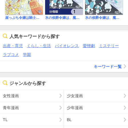
崖っぷち令嬢は騎士様の求愛に気づかない
氷の侯爵令嬢は、魔狼騎士に甘やかに溶かされる【分冊版】
氷の侯爵令嬢は、魔狼騎士に甘やかに溶かされる
人気キーワードから探す
出産・育児
くらし・生活
バイオレンス
愛憎劇
ミステリー
ラブコメ
学園
キーワード一覧
ジャンルから探す
女性漫画
少女漫画
青年漫画
少年漫画
TL
BL