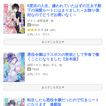
8度目の人生、嫌われていたはずの王太子殿
下の溺愛ルートにはまりました～お飾り側
妃なのでどうぞお構いなく～
ザネリ
坂野真夢
他
600pt
巻
2.8
（8件）
お気に入り：877人
あらすじを見る▼
悪役令嬢はラスボスの密偵として学食で働
くことになりました【合本版】
諸田トモエ
奏白いずも
他
700pt
巻
お気に入り：34人
あらすじを見る▼
転生したら悪役令嬢だったので引きニート
になります 連載版