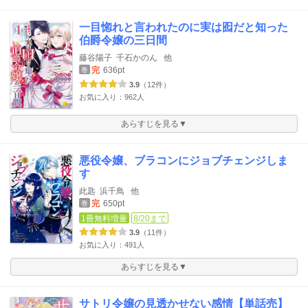
一目惚れと言われたのに実は囮だと知った
伯爵令嬢の三日間
藤谷陽子
千石かのん
他
完
636pt
巻
3.9
（12件）
お気に入り：962人
あらすじを見る▼
悪役令嬢、ブラコンにジョブチェンジしま
す
此匙
浜千鳥
他
完
650pt
巻
1冊無料増量
8/20まで
3.9
（11件）
お気に入り：491人
あらすじを見る▼
サトリ令嬢の見透かせない感情【単話売】