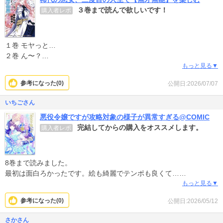
３巻まで読んで欲しいです！
購入者レポ
１巻 モヤっと…
２巻 ん〜？
３巻 おお〜！！
もっと見る▼
という感想です。
参考になった(
0
)
公開日:2026/07/07
作画は綺麗ですし、ヒロイン、もう少しやっちゃえ〜と思うことも
ありますが、ザマァへの道程が外堀から埋められていく感じもあり
いちごさん
面白いです。４巻も楽しみです！
悪役令嬢ですが攻略対象の様子が異常すぎる@COMIC
完結してからの購入をオススメします。
購入者レポ
8巻まで読みました。
最初は面白ろかったです。絵も綺麗でテンポも良くて…
しかし、ダラダラと話が長く展開も遅くなって今はもう、完結して
もっと見る▼
最後だけ見ればいいかな。
参考になった(
0
)
公開日:2026/05/12
なにより今の時点でハッピーEND要素がなく読んでいて退屈。もう
少しミスティアのドキドキ要素があればね…
さかさん