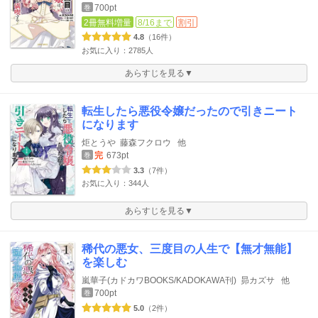
700pt
巻
2冊無料増量
8/16まで
割引
4.8
（16件）
お気に入り：2785人
あらすじを見る▼
転生したら悪役令嬢だったので引きニート
になります
炬とうや
藤森フクロウ
他
完
673pt
巻
3.3
（7件）
お気に入り：344人
あらすじを見る▼
稀代の悪女、三度目の人生で【無才無能】
を楽しむ
嵐華子(カドカワBOOKS/KADOKAWA刊)
昴カズサ
他
700pt
巻
5.0
（2件）