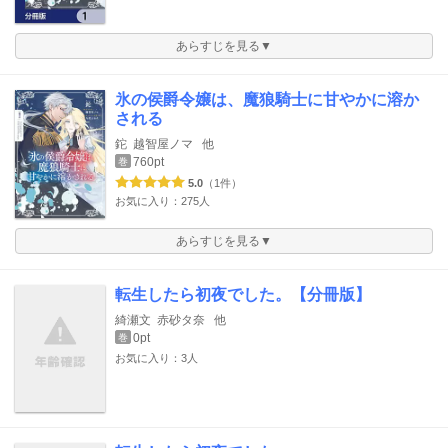
あらすじを見る▼
氷の侯爵令嬢は、魔狼騎士に甘やかに溶か
される
鉈
越智屋ノマ
他
760pt
巻
5.0
（1件）
お気に入り：275人
あらすじを見る▼
転生したら初夜でした。【分冊版】
綺瀬文
赤砂タ奈
他
0pt
巻
お気に入り：3人