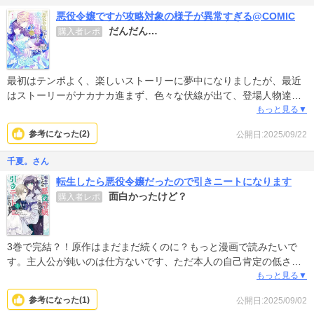
伏線回収して、どうやって誰とハッピーENDになるんだろ？今のと
悪役令嬢ですが攻略対象の様子が異常すぎる@COMIC
ころ全く誰とも恋愛要素ないんだけど…
だんだん…
購入者レポ
完結して最終話見て続きの購入を決めます。
最初はテンポよく、楽しいストーリーに夢中になりましたが、最近
はストーリーがナカナカ進まず、色々な伏線が出て、登場人物達と
の触れ合いもミスティ1人の妄想の世界の話？とまで、思うようにな
もっと見る▼
ってしまいました笑
参考になった(
2
)
公開日:2025/09/22
結局、何をゴールとしてるのか。ミスティの被害妄想は、そろそろ
千夏。さん
治るのか？ゆっくり見守って行きたいと思いますm(_ _)m
転生したら悪役令嬢だったので引きニートになります
面白かったけど？
購入者レポ
3巻で完結？！原作はまだまだ続くのに？もっと漫画で読みたいで
す。主人公が鈍いのは仕方ないです、ただ本人の自己肯定の低さ心
の声、聞き飽きた感はあります。だから敢えてそこは描き過ぎず続
もっと見る▼
きを描いてほしい。これからもっと話が面白くなっていくのに…漫
参考になった(
1
)
公開日:2025/09/02
画で読めないのがとても残念！