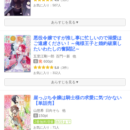
4.6
（5件）
お気に入り：507人
あらすじを見る▼
悪役令嬢ですが推し事に忙しいので溺愛は
ご遠慮ください！～俺様王子と婚約破棄し
たいわたしの奮闘記～
五里江剛一郎
百門一新
他
完
600pt
巻
5.0
（3件）
お気に入り：312人
あらすじを見る▼
崖っぷち令嬢は騎士様の求愛に気づかない
【単話売】
山悠希
日向そら
他
150pt
巻
2冊無料増量
8/19まで
お気に入り：71人