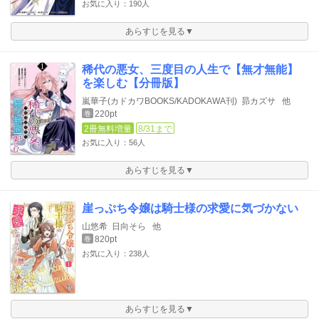
お気に入り：190人
あらすじを見る▼
稀代の悪女、三度目の人生で【無才無能】
を楽しむ【分冊版】
嵐華子(カドカワBOOKS/KADOKAWA刊)
昴カズサ
他
220pt
巻
2冊無料増量
8/31まで
お気に入り：56人
あらすじを見る▼
崖っぷち令嬢は騎士様の求愛に気づかない
山悠希
日向そら
他
820pt
巻
お気に入り：238人
あらすじを見る▼