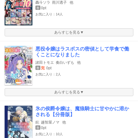
轟斗ソラ
雨川透子
他
0pt
巻
お気に入り：14人
あらすじを見る▼
悪役令嬢はラスボスの密偵として学食で働
くことになりました
諸田トモエ
奏白いずも
他
完
0pt
巻
お気に入り：2人
あらすじを見る▼
氷の侯爵令嬢は、魔狼騎士に甘やかに溶か
される【分冊版】
鉈
越智屋ノマ
他
0pt
巻
お気に入り：10人