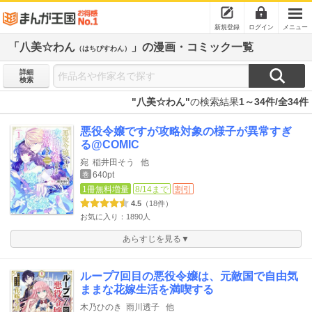
新規登録
ログイン
メニュー
「八美☆わん
」の漫画・コミック一覧
（はちぴすわん）
詳細
検索
"八美☆わん"
の検索結果
1～34件/全34件
悪役令嬢ですが攻略対象の様子が異常すぎ
る@COMIC
宛
稲井田そう
他
640pt
巻
1冊無料増量
8/14まで
割引
4.5
（18件）
お気に入り：1890人
あらすじを見る▼
ループ7回目の悪役令嬢は、元敵国で自由気
ままな花嫁生活を満喫する
木乃ひのき
雨川透子
他