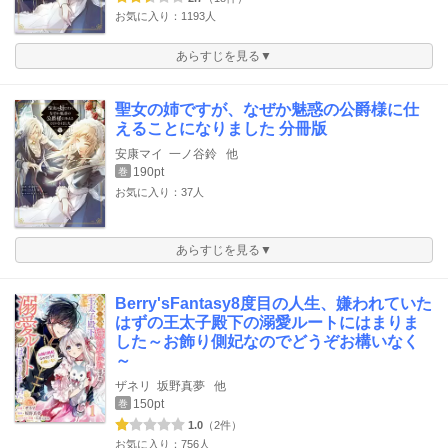
お気に入り：1193人
あらすじを見る▼
聖女の姉ですが、なぜか魅惑の公爵様に仕
えることになりました 分冊版
安康マイ
一ノ谷鈴
他
190pt
巻
お気に入り：37人
あらすじを見る▼
Berry'sFantasy8度目の人生、嫌われていた
はずの王太子殿下の溺愛ルートにはまりま
した～お飾り側妃なのでどうぞお構いなく
～
ザネリ
坂野真夢
他
150pt
巻
1.0
（2件）
お気に入り：756人