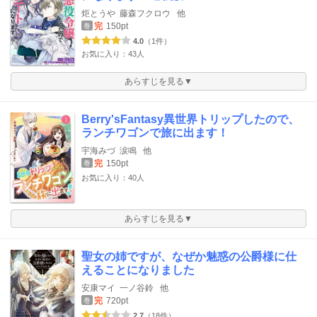
炬とうや
藤森フクロウ
他
完
150pt
巻
4.0
（1件）
お気に入り：43人
あらすじを見る▼
Berry'sFantasy異世界トリップしたので、
ランチワゴンで旅に出ます！
宇海みづ
涙鳴
他
完
150pt
巻
お気に入り：40人
あらすじを見る▼
聖女の姉ですが、なぜか魅惑の公爵様に仕
えることになりました
安康マイ
一ノ谷鈴
他
完
720pt
巻
2.7
（18件）