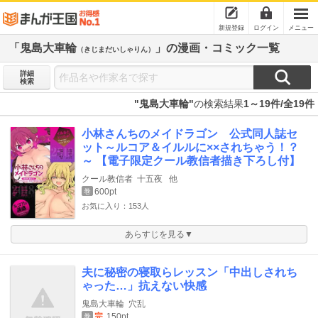
新規登録
ログイン
メニュー
「鬼島大車輪
」の漫画・コミック一覧
（きじまだいしゃりん）
詳細
検索
"鬼島大車輪"
の検索結果
1～19件/全19件
小林さんちのメイドラゴン 公式同人誌セ
ット～ルコア＆イルルに××されちゃう！？
～ 【電子限定クール教信者描き下ろし付】
クール教信者
十五夜
他
600pt
巻
お気に入り：153人
あらすじを見る▼
夫に秘密の寝取らレッスン「中出しされち
ゃった…」抗えない快感
鬼島大車輪
穴乱
完
150pt
巻