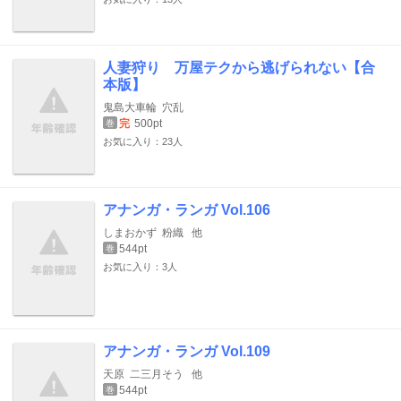
人妻狩り 万屋テクから逃げられない【合
本版】
鬼島大車輪
穴乱
完
500pt
巻
お気に入り：23人
アナンガ・ランガ Vol.106
しまおかず
粉織
他
544pt
巻
お気に入り：3人
アナンガ・ランガ Vol.109
天原
二三月そう
他
544pt
巻