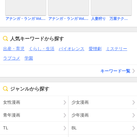
アナンガ・ランガ Vol.109
アナンガ・ランガ Vol.106
人妻狩り 万屋テクから逃げられない【合本・R版】
人気キーワードから探す
出産・育児
くらし・生活
バイオレンス
愛憎劇
ミステリー
ラブコメ
学園
キーワード一覧
ジャンルから探す
女性漫画
少女漫画
青年漫画
少年漫画
TL
BL