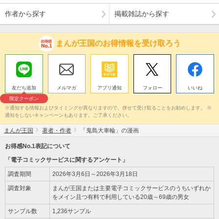
作者から探す
掲載雑誌から探す
まんが王国のお得情報を受け取ろう
友だち追加
メルマガ
アプリ通知
フォロー
いいね
限定クーポン
※通知する情報およびタイミングが異なりますので、併せて受け取ることをお勧めします。 ※
通知をしないキャンペーンもあります。ご了承ください。
まんが王国
著者・作者
「鬼島大車輪」の漫画
お得感No.1表記について
「電子コミックサービスに関するアンケート」
調査期間
2026年3月6日～2026年3月18日
調査対象
まんが王国または主要電子コミックサービスのうちいずれか
をメイン且つ有料で利用している20歳～69歳の男女
サンプル数
1,236サンプル