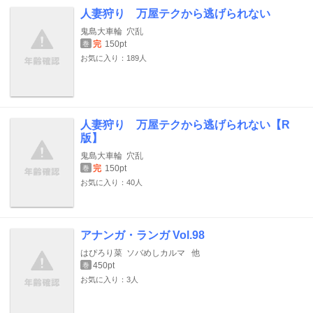
人妻狩り 万屋テクから逃げられない
鬼島大車輪
穴乱
完
150pt
巻
お気に入り：189人
人妻狩り 万屋テクから逃げられない【R
版】
鬼島大車輪
穴乱
完
150pt
巻
お気に入り：40人
アナンガ・ランガ Vol.98
はぴろり菜
ソバめしカルマ
他
450pt
巻
お気に入り：3人