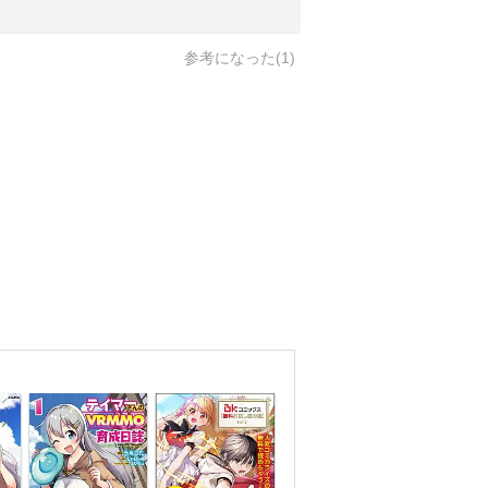
参考になった(
1
)