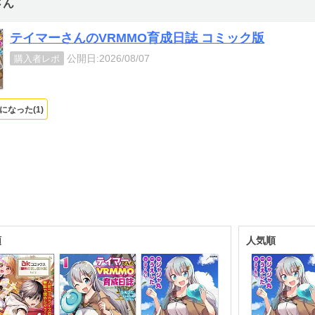
さん
テイマーさんのVRMMO育成日誌 コミック版
公開日:2026/08/07
購入者レポ
になった(
1
)
順
人気順