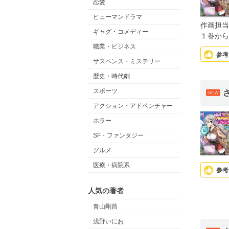
恋愛
ヒューマンドラマ
作画担当
ギャグ・コメディー
１巻から
職業・ビジネス
参考
サスペンス・ミステリー
歴史・時代劇
スポーツ
アクション・アドベンチャー
ホラー
SF・ファンタジー
グルメ
医療・病院系
参考
人気の著者
青山剛昌
浅野いにお