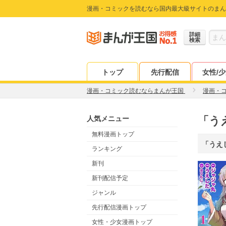
漫画・コミックを読むなら国内最大級サイトのまん
詳細
検索
トップ
先行配信
女性/
漫画・コミック読むならまんが王国
漫画・
人気メニュー
「う
無料漫画トップ
「うえ
ランキング
新刊
新刊配信予定
ジャンル
先行配信漫画トップ
女性・少女漫画トップ