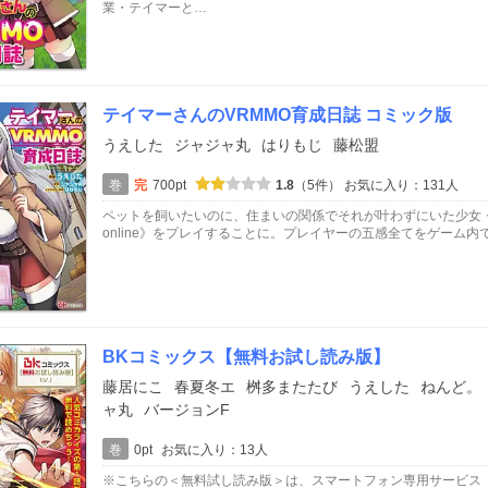
業・テイマーと…
テイマーさんのVRMMO育成日誌 コミック版
うえした
ジャジャ丸
はりもじ
藤松盟
巻
完
700pt
1.8
（5件）
お気に入り：131人
ペットを飼いたいのに、住まいの関係でそれが叶わずにいた少女・ミオは
online》をプレイすることに。プレイヤーの五感全てをゲーム
BKコミックス【無料お試し読み版】
藤居にこ
春夏冬エ
桝多またたび
うえした
ねんど。
ャ丸
バージョンF
巻
0pt
お気に入り：13人
※こちらの＜無料試し読み版＞は、スマートフォン専用サービス