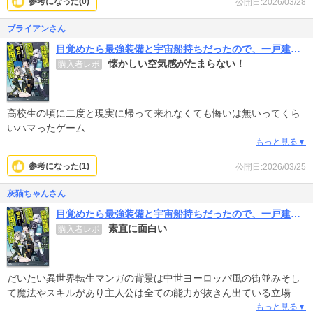
参考になった(
0
)
公開日:2026/03/28
ブライアンさん
目覚めたら最強装備と宇宙船持ちだったので、一戸建て目指して傭兵として自由に生きたい
懐かしい空気感がたまらない！
購入者レポ
高校生の頃に二度と現実に帰って来れなくても悔いは無いってくら
いハマったゲーム
「スタークルーザー」のような宇宙を舞台にした世界観のため
もっと見る▼
時間を忘れて１１巻まで一気に読んでしまいました。
参考になった(
1
)
公開日:2026/03/25
原作小説も買ってみようかな〜
主人公ヒロが自らの出身地を「ソル星系 第3惑星 地球」と言った
灰猫ちゃんさん
時、
目覚めたら最強装備と宇宙船持ちだったので、一戸建て目指して傭兵として自由に生きたい
もしかして原作者さんもスタークルーザーを楽しんでいた方なのか
素直に面白い
購入者レポ
も？と
勝手に思ってしまいました。
まだ連載中なので
「新刊を待つ事が人生の楽しみのひとつ」
だいたい異世界転生マンガの背景は中世ヨーロッパ風の街並みそし
と言い切れるくらい気に入りました。
て魔法やスキルがあり主人公は全ての能力が抜きん出ている立場の
確立。それはそれでストーリー次第で面白いけど“ コレ ”は全く新し
もっと見る▼