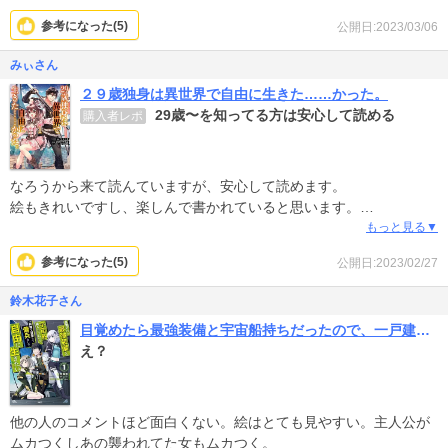
く爽快である。今、つまり“ 現在 ”からすると中世ヨーロッパは“ 過
参考になった(
5
)
公開日:2023/03/06
去 ”であり、この作品は宇宙つまり“ 未来 ”になるのか？やはりSF好
きには楽しめる作品だと思う。個人的にはオトナ要素が欲しいと思
みぃさん
っている。
２９歳独身は異世界で自由に生きた……かった。
29歳〜を知ってる方は安心して読める
購入者レポ
なろうから来て読んていますが、安心して読めます。
絵もきれいですし、楽しんで書かれていると思います。
評価1の方はピーマン嫌いな人がピーマンについて語ってるようなも
もっと見る▼
のかと、合わない人には合わないですからね。
参考になった(
5
)
公開日:2023/02/27
鈴木花子さん
目覚めたら最強装備と宇宙船持ちだったので、一戸建て目指して傭兵として自由に生きたい
え？
他の人のコメントほど面白くない。絵はとても見やすい。主人公が
ムカつくしあの襲われてた女もムカつく。