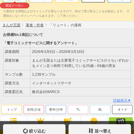
限定クーポン
※通知する情報およびタイミングが異なりますので、併せて受け取ることをお勧めします。 ※
通知をしないキャンペーンもあります。ご了承ください。
まんが王国
著者・作者
「リュート」の漫画
お得感No.1表記について
「電子コミックサービスに関するアンケート」
調査期間
2026年3月6日～2026年3月18日
調査対象
まんが王国または主要電子コミックサービスのうちいずれか
をメイン且つ有料で利用している20歳～69歳の男女
サンプル数
1,236サンプル
調査方法
インターネットリサーチ
調査委託先
株式会社MARCS
詳細表示▼
トップ
女性/少女
青年/少年
TL
BL
オトナ
無料
ジャンル
ランキング
新刊
来店ﾎﾟｲﾝﾄ
絞り込む
並べ替え