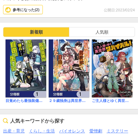
参考になった(
2
)
公開日:2023/02/24
新着順
人気順
目覚めたら最強装備と宇宙船持ちだったので、一戸建て目指して傭兵として自由に生きたい【分冊版】
２９歳独身は異世界で自由に生きた……かった。【分冊版】
ご主人様とゆく異世界サバイバル！ 【単話版】
人気キーワードから探す
出産・育児
くらし・生活
バイオレンス
愛憎劇
ミステリー