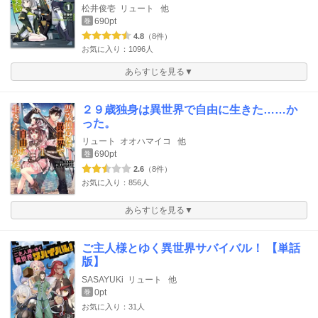
松井俊壱
リュート
他
690pt
巻
4.8
（8件）
お気に入り：1096人
あらすじを見る▼
２９歳独身は異世界で自由に生きた……か
った。
リュート
オオハマイコ
他
690pt
巻
2.6
（8件）
お気に入り：856人
あらすじを見る▼
ご主人様とゆく異世界サバイバル！ 【単話
版】
SASAYUKi
リュート
他
0pt
巻
お気に入り：31人