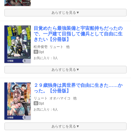
あらすじを見る▼
目覚めたら最強装備と宇宙船持ちだったの
で、一戸建て目指して傭兵として自由に生
きたい【分冊版】
松井俊壱
リュート
他
0pt
巻
お気に入り：3人
あらすじを見る▼
２９歳独身は異世界で自由に生きた……か
った。【分冊版】
リュート
オオハマイコ
他
0pt
巻
お気に入り：6人
あらすじを見る▼