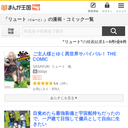
新規登録
ログイン
メニュー
「リュート
」の漫画・コミック一覧
（りゅーと）
詳細
検索
"リュート"
の検索結果
1～6件/全6件
ご主人様とゆく異世界サバイバル！ THE
COMIC
SASAYUKi
リュート
他
600pt
巻
割引
5.0
（2件）
お気に入り：829人
あらすじを見る▼
目覚めたら最強装備と宇宙船持ちだったの
で、一戸建て目指して傭兵として自由に生
きたい