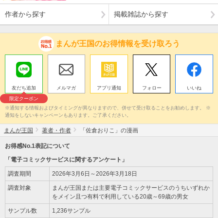
作者から探す
掲載雑誌から探す
まんが王国のお得情報を受け取ろう
友だち追加
メルマガ
アプリ通知
フォロー
いいね
限定クーポン
※通知する情報およびタイミングが異なりますので、併せて受け取ることをお勧めします。 ※
通知をしないキャンペーンもあります。ご了承ください。
まんが王国
著者・作者
「佐倉おりこ」の漫画
お得感No.1表記について
「電子コミックサービスに関するアンケート」
調査期間
2026年3月6日～2026年3月18日
調査対象
まんが王国または主要電子コミックサービスのうちいずれか
をメイン且つ有料で利用している20歳～69歳の男女
サンプル数
1,236サンプル