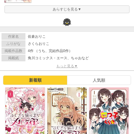
あらすじを見る▼
作家名
佐倉おりこ
ふりがな
さくらおりこ
掲載作品数
4作 （うち、完結作品0作）
掲載紙
角川コミックス・エース、ちゃおなど
もっと見る▼
新着順
人気順