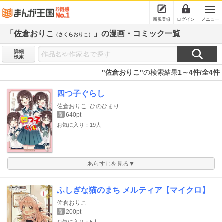
新規登録
ログイン
メニュー
「佐倉おりこ
」の漫画・コミック一覧
（さくらおりこ）
詳細
検索
"佐倉おりこ"
の検索結果
1～4件/全4件
四つ子ぐらし
佐倉おりこ
ひのひまり
640pt
巻
お気に入り：19人
あらすじを見る▼
ふしぎな猫のまち メルティア【マイクロ】
佐倉おりこ
200pt
巻
お気に入り：5人