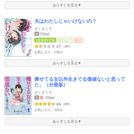
あらすじを見る▼
夫はわたしじゃいけないの？
ざくざくろ
150pt
巻
1冊無料増量
8/15まで
割引
1.7
（3件）
お気に入り：139人
あらすじを見る▼
痩せてる女以外生きてる価値ないと思って
た。（分冊版）
ざくざくろ
完
200pt
巻
4.5
（4件）
お気に入り：120人
あらすじを見る▼