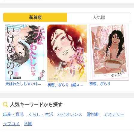
新着順
人気順
初恋、ざらり
夫はわたしじゃいけないの？【合本版】
初恋、ざらり（縦スクロール版）
人気キーワードから探す
出産・育児
くらし・生活
バイオレンス
愛憎劇
ミステリー
ラブコメ
学園