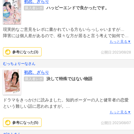
初恋、ざらり
ょうか？
ハッピーエンドで良かったです。
購入者レポ
現実的なご意見をレポに書かれている方もいらっしゃいますが…
障害には個人差があるので、様々な方が居ると言う考えで如何でし
ょうか？そもそも有紗ちゃんのお母様もお祖母様も何か特性があり
もっと見る▼
そうな感じですよね…。そう思うと、素敵な人に出会えた有紗ちゃ
参考になった(
3
)
公開日:2023/08/28
んは良かったです。
むっちょりーなさん
ちなみにちゃんと家族が良い関係でしたら、有紗ちゃんみたいな子
初恋、ざらり
には育たないですね。
決して特殊ではない物語
購入者レポ
私にも軽度知的障害の知り合いがいましたが、私が妊娠した時に
「赤ちゃんを産んで育てる事は難しい。」と心配のメールをもらい
ました。その子は朝が不自由な彼氏がいましたが、結婚には慎重で
した。彼は龍二さんみたいに優しい人でしたけどね。
ドラマをきっかけに読みました。知的ボーダーの人と健常者の恋愛
という難しい話に思われますが。
そんな、恋愛の葛藤などを取り入れて描いてくれたのでは？と思っ
人と人との人間模様、誰かを愛し愛される、その普遍性が描かれて
もっと見る▼
ています。
いると思います。一対一の付き合いの中にも介在する多くの人、い
参考になった(
5
)
公開日:2023/08/07
ろいろな人間関係に、誰しもぶつかり戸惑う。真剣だからこそ、誰
ドラマは見ていませんが、これはこれで良い漫画だと思います。続
であっても、どんなハンデを持っていても人は成長する、その過程