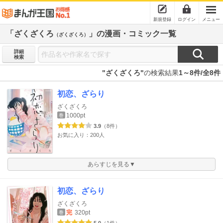
新規登録
ログイン
メニュー
「ざくざくろ
」の漫画・コミック一覧
（ざくざくろ）
詳細
検索
"ざくざくろ"
の検索結果
1～8件/全8件
初恋、ざらり
ざくざくろ
1000pt
巻
3.9
（8件）
お気に入り：200人
あらすじを見る▼
初恋、ざらり
ざくざくろ
完
320pt
巻