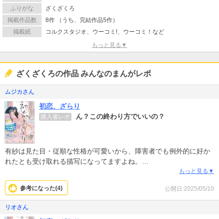
ふりがな
ざくざくろ
掲載作品数
8作 （うち、完結作品5作）
掲載紙
コルクスタジオ、ウーコミ!、ウーコミ！など
もっと見る▼
ざくざくろの作品 みんなのまんがレポ
ムジカさん
初恋、ざらり
ん？この終わり方でいいの？
購入者レポ
有紗は見た目・従順な性格が可愛いから、障害者でも例外的に好か
れたとも受け取れる描写になってますよね。
もっと見る▼
可愛ければ許されるのであれば、その圧力でそれ以外の障害者はま
参考になった(
4
)
公開日:2025/05/10
すます孤立してしまいます。
リオさん
障害者が幸せになるには見た目が必要と読者に誤解を与えないでし