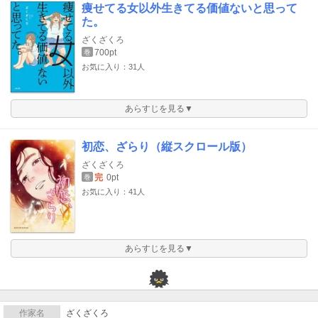
痩せてる女以外生きてる価値ないと思って
た。
ざくざくろ
700pt
巻
お気に入り：31人
あらすじを見る▼
初恋、ざらり（縦スクロール版）
ざくざくろ
完
0pt
巻
お気に入り：41人
あらすじを見る▼
作家名
ざくざくろ