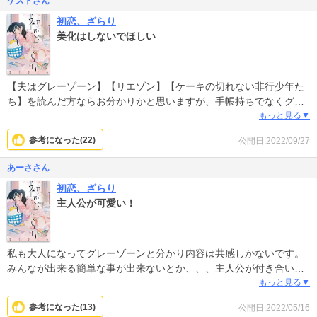
ゲストさん
編もあっても良いと思います。
が丁寧に描かれていると思います。
初恋、ざらり
自分自身の気づきにもなった、そんな漫画です。
ちなみに実際に結婚された人もいます。
美化はしないでほしい
【夫はグレーゾーン】【リエゾン】【ケーキの切れない非行少年た
ち】を読んだ方ならお分かりかと思いますが、手帳持ちでなくグレ
ーゾーンと呼ばれる人でさえ、社会で苦労しています。運良く正社
もっと見る▼
員として働けても、続けることが困難だったり、周りからの理解と
参考になった(
22
)
公開日:2022/09/27
助けが必要です。この主人公は学生時代から手帳持ちです。グレー
ゾーンではありません。その方がお給料が低いのは嫌だからと障が
あーささん
いを隠して仕事をするなら、障がい者が得られる特権も破棄するべ
初恋、ざらり
きです。障がい者学校で教えるべきことだとも思います。誤解しな
主人公が可愛い！
いで頂きたいのですが、障がい者を除け者にしたいというわけでは
ありません。この作品の主人公の場合は生い立ちなどにも問題はあ
りますから。でも例えばＢＭＩが18.6の人と24.9の人は、数字的に
は普通体型ですが、同じ体型ではないですよね。サポートが必要な
私も大人になってグレーゾーンと分かり内容は共感しかないです。
ら、そう言ってほしい。特に同僚なら隠されるのは本当にしんどい
みんなが出来る簡単な事が出来ないとか、、、主人公が付き合い初
と思います。
めの心情は泣けました。主人公が一生懸命で可愛いので是非見てほ
もっと見る▼
しいです！
参考になった(
13
)
公開日:2022/05/16