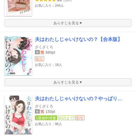
5.0
（1件）
お気に入り：244人
あらすじを見る▼
夫はわたしじゃいけないの？【合本版】
ざくざくろ
完
680pt
巻
割引
お気に入り：18人
あらすじを見る▼
夫はわたしじゃいけないの？やっぱり…
ざくざくろ
完
150pt
巻
1冊無料増量
8/15まで
割引
お気に入り：96人