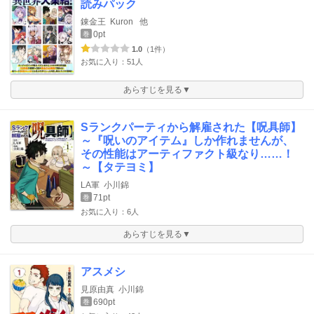
読みパック
錬金王
Kuron
他
0pt
巻
1.0
（1件）
お気に入り：51人
あらすじを見る▼
Sランクパーティから解雇された【呪具師】
～『呪いのアイテム』しか作れませんが、
その性能はアーティファクト級なり……！
～【タテヨミ】
LA軍
小川錦
71pt
巻
お気に入り：6人
あらすじを見る▼
アスメシ
見原由真
小川錦
690pt
巻