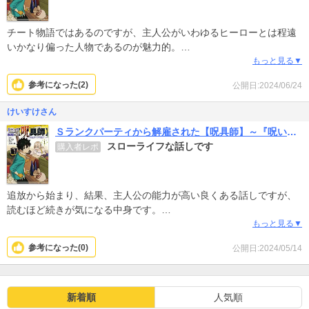
チート物語ではあるのですが、主人公がいわゆるヒーローとは程遠
いかなり偏った人物であるのが魅力的。
呪いの道具作る主人公と世間のズレっぷりがよいです。ひたすらオ
もっと見る▼
タッキーに呪道具を作りまくる主人公。好きな事に没頭するあま
参考になった(
2
)
公開日:2024/06/24
り、チートな呪道具が次々出来上がりますが、野心とは程遠いゆえ
自覚なく、世間の評判との乖離が次々色んな事態を起こしてあんな
けいすけさん
事やこんなことに。話の展開も飽きさせません。次は何をやらかし
Ｓランクパーティから解雇された【呪具師】～『呪いのアイテム』しか作れませんが、その性能はアーティファクト級なり……！～
てくれるのか楽しみです。いくつかある低評価が納得いきません。
スローライフな話しです
購入者レポ
追放から始まり、結果、主人公の能力が高い良くある話しですが、
読むほど続きが気になる中身です。
呪具って縛られたなかで良く話しを作ってます。
もっと見る▼
レベルがやステータスが上がって強くなるとかの話とは違い、あま
参考になった(
0
)
公開日:2024/05/14
り戦闘はしない、スローライフ的な話しです。
新着順
人気順