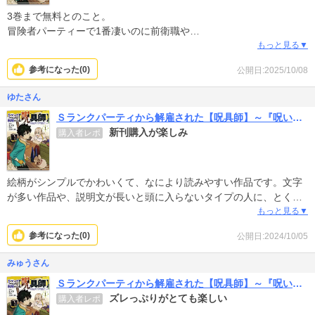
3巻まで無料とのこと。
冒険者パーティーで1番凄いのに前衛職や
魔法職じゃないからと追放される系漫画ね。
もっと見る▼
うんうん。好きなジャンルだけど結構見てるからね。
参考になった(
0
)
公開日:2025/10/08
1巻目でん？ちょっと絵柄が気に入らないかな？？
でも残り2巻あるから見てみよう………………
ゆたさん
で残り一気買い（笑）
Ｓランクパーティから解雇された【呪具師】～『呪いのアイテム』しか作れませんが、その性能はアーティファクト級なり……！～
追放系はみんな追放される人が出来るし良い人なんだけどこの主人
新刊購入が楽しみ
購入者レポ
公はなんか鈍すぎて好きなものに夢中になりすぎて面白い。センス
ないし（笑）
男性向け？にあるハーレム展開も全く気にならない。
次々と女性キャラが出てくるわけでもないし出てくる女の子たちみ
絵柄がシンプルでかわいくて、なにより読みやすい作品です。文字
んな応援したくなるタイプ。
が多い作品や、説明文が長いと頭に入らないタイプの人に、とくに
1巻でやめたら勿体無い。
オススメできます！
もっと見る▼
取り敢えず3巻まで無料ありがとう。
女性陣が強く美しく書かれており、その女性たちを思いもよらない
参考になった(
0
)
公開日:2024/10/05
久々楽しい漫画に出会えました
方法で助ける主人公。ま、ゲイルだもんね…と思いながら読み進
め、いつの間にか全巻購入していました。最新刊を読んだんです
みゅうさん
が、もう次が待ち遠しいです！
Ｓランクパーティから解雇された【呪具師】～『呪いのアイテム』しか作れませんが、その性能はアーティファクト級なり……！～
ズレっぷりがとても楽しい
購入者レポ