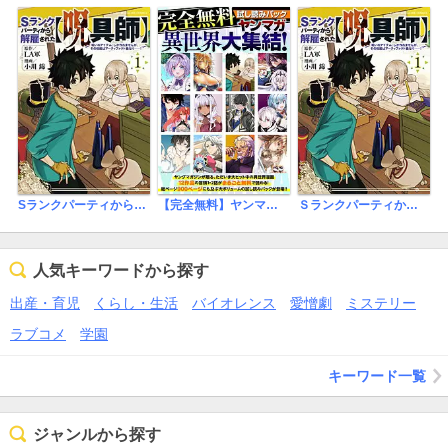
Sランクパーティから解雇された【呪具師】～『呪いのアイテム』しか作れませんが、その性能はアーティファクト級なり……！～【タテヨミ】
【完全無料】ヤンマガ異世界大集結！ 試し読みパック
Ｓランクパーティから解雇された【呪具師】～『呪いのアイテム』しか作れませんが、その性能はアーティファクト級なり……！～
人気キーワードから探す
出産・育児
くらし・生活
バイオレンス
愛憎劇
ミステリー
ラブコメ
学園
キーワード一覧
ジャンルから探す