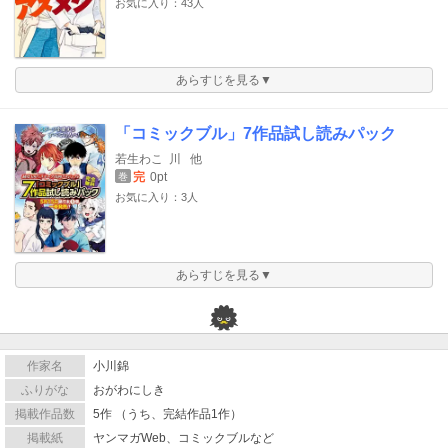
お気に入り：43人
あらすじを見る▼
「コミックブル」7作品試し読みパック
若生わこ
川
他
完
0pt
巻
お気に入り：3人
あらすじを見る▼
作家名
小川錦
ふりがな
おがわにしき
掲載作品数
5作 （うち、完結作品1作）
掲載紙
ヤンマガWeb、コミックブルなど