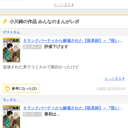
もっと見る▼
小川錦の作品 みんなのまんがレポ
ゲストさん
Ｓランクパーティから解雇された【呪具師】～『呪いのアイテム』しか作れませんが、その性能はアーティファクト級なり……！～
評価下げます
購入者レポ
追放された系でコミカルで面白かったけど
「雑用付与術師が自分の最強に気付くまで」のが
もっと見る▼
面白かった。続きは買わないと思う
参考になった(
1
)
公開日:2025/10/10
ちぃさん
Ｓランクパーティから解雇された【呪具師】～『呪いのアイテム』しか作れませんが、その性能はアーティファクト級なり……！～
最初は…
購入者レポ