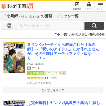
新規登録
ログイン
メニュー
「小川錦
」の漫画・コミック一覧
（おがわにしき）
詳細
検索
"小川錦"
の検索結果
1～5件/全5件
Ｓランクパーティから解雇された【呪具
師】～『呪いのアイテム』しか作れません
が、その性能はアーティファクト級な
り……！～
LA軍
小川錦
720pt
巻
3冊無料増量
8/20まで
割引
3.4
（29件）
お気に入り：2860人
あらすじを見る▼
【完全無料】ヤンマガ異世界大集結！ 試し