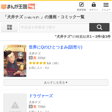
新規登録
ログイン
メニュー
「犬井チズ
」の漫画・コミック一覧
（いぬいちず）
詳細
検索
"犬井チズ"
の検索結果
1～3件/全3件
世界にQのひとつまみ(話売り)
犬井チズ
完
200pt
巻
5.0
（3件）
お気に入り：6人
あらすじを見る▼
ドラヴァーズ
犬井チズ
完
709pt
巻
お気に入り：7人