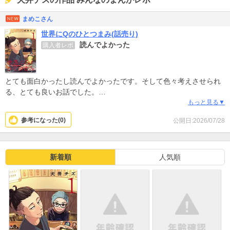
まめこさん
世界にQのひとつまみ(話売り)
読んでよかった
購入者レポ
とても面白かったし読んでよかったです。そして色々考えさせられ
る、とても良いお話でした。
もっと見る▼
LGBTQの子どもと大人が物語の中心です。でも恋愛や体の違和感が
参考になった(
0
)
公開日:2026/07/28
メインではないような気がします。
その人らしさ、その人その人の幸せってなんだろう。
普通やマジョリティーであることより大切なこともあるよなと思い
ました。
新着順
人気順
全ての人がその人らしく生きて、それが社会に自然に受け入れられ
るような社会になるといいなと思いました。
面白さや感じたことをうまく伝えられないから、多くの人が読んで
くれたらいいなと思います。