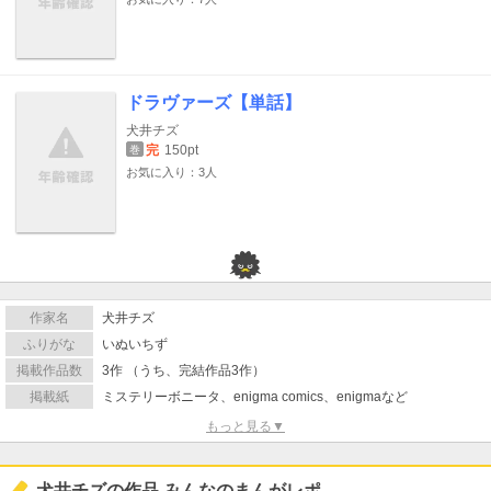
ドラヴァーズ【単話】
犬井チズ
完
150pt
巻
お気に入り：3人
作家名
犬井チズ
ふりがな
いぬいちず
掲載作品数
3作 （うち、完結作品3作）
掲載紙
ミステリーボニータ、enigma comics、enigmaなど
もっと見る▼
犬井チズの作品 みんなのまんがレポ