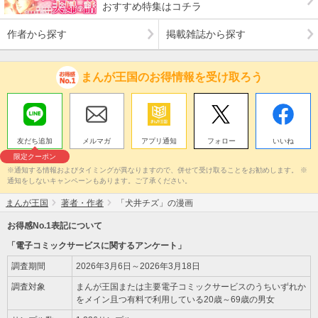
おすすめ特集はコチラ
作者から探す
掲載雑誌から探す
まんが王国のお得情報を受け取ろう
友だち追加
メルマガ
アプリ通知
フォロー
いいね
限定クーポン
※通知する情報およびタイミングが異なりますので、併せて受け取ることをお勧めします。 ※
通知をしないキャンペーンもあります。ご了承ください。
まんが王国
著者・作者
「犬井チズ」の漫画
お得感No.1表記について
「電子コミックサービスに関するアンケート」
調査期間
2026年3月6日～2026年3月18日
調査対象
まんが王国または主要電子コミックサービスのうちいずれか
をメイン且つ有料で利用している20歳～69歳の男女