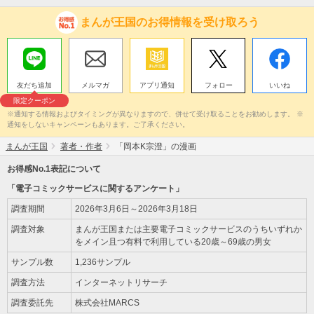
まんが王国のお得情報を受け取ろう
友だち追加
メルマガ
アプリ通知
フォロー
いいね
限定クーポン
※通知する情報およびタイミングが異なりますので、併せて受け取ることをお勧めします。 ※
通知をしないキャンペーンもあります。ご了承ください。
まんが王国
著者・作者
「岡本K宗澄」の漫画
お得感No.1表記について
「電子コミックサービスに関するアンケート」
調査期間
2026年3月6日～2026年3月18日
調査対象
まんが王国または主要電子コミックサービスのうちいずれか
をメイン且つ有料で利用している20歳～69歳の男女
サンプル数
1,236サンプル
調査方法
インターネットリサーチ
調査委託先
株式会社MARCS