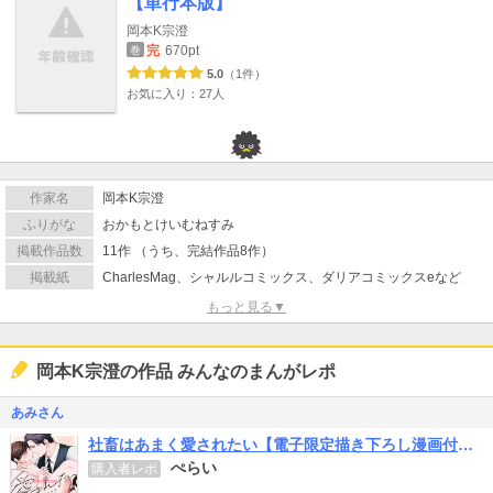
【単行本版】
岡本K宗澄
完
670pt
巻
5.0
（1件）
お気に入り：27人
作家名
岡本K宗澄
ふりがな
おかもとけいむねすみ
掲載作品数
11作 （うち、完結作品8作）
掲載紙
CharlesMag、シャルルコミックス、ダリアコミックスeなど
もっと見る▼
岡本K宗澄の作品 みんなのまんがレポ
あみさん
社畜はあまく愛されたい【電子限定描き下ろし漫画付き】
ぺらい
購入者レポ