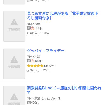
お気に入り：81人
見つめすぎにも程がある【電子限定描き下
ろし漫画付き】
岡本K宗澄
完
750pt
巻
お気に入り：119人
グッバイ・フライデー
岡本K宗澄
完
673pt
巻
5.0
（2件）
お気に入り：203人
調教開発BL vol.3～服従の甘い刺激に囚われ
て
岡本K宗澄
なつはづき
他
400pt
巻