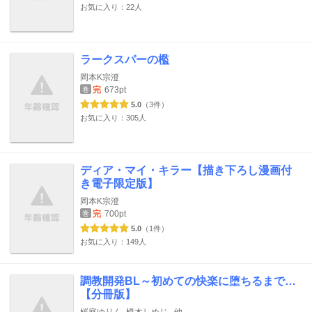
お気に入り：22人
ラークスパーの檻
岡本K宗澄
完
673pt
巻
5.0
（3件）
お気に入り：305人
ディア・マイ・キラー【描き下ろし漫画付
き電子限定版】
岡本K宗澄
完
700pt
巻
5.0
（1件）
お気に入り：149人
調教開発BL～初めての快楽に堕ちるまで…
【分冊版】
桜庭ゆりん
榎木しめじ
他