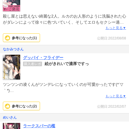
殺し屋とは思えない綺麗な2人。ルカのお人形のように洗脳された心
がダレンによって徐々に色づいていく、そしてエロもセクシー過ぎ
る、重々し過ぎず純愛をみつけた感じで良かったですね。ダレンの
もっと見る▼
男気あり、甘くて優しい言葉が凄く好き！
参考になった(
1
)
公開日:2022/08/08
なかみつさん
グッバイ・フライデー
絵がきれいで濃厚ですっ
購入者レポ
ツンツンの凌くんがツンデレになっていくのが可愛かったです(*´▽
｀*)
國光くんの包容力良かったです\(* ॑꒳ ॑* )/
もっと見る▼
もう一作品収録されてますがそちらも美形同士で眼福でした～
参考になった(
2
)
公開日:2022/02/07
めいさん
ラークスパーの檻