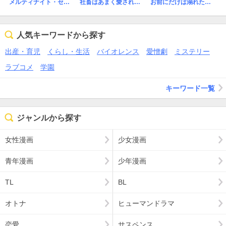
メルティナイト・セラピー
社畜はあまく愛されたい【電子限定描き下ろし漫画付き】
お前にだけは溺れたくない
人気キーワードから探す
出産・育児
くらし・生活
バイオレンス
愛憎劇
ミステリー
ラブコメ
学園
キーワード一覧
ジャンルから探す
女性漫画
少女漫画
青年漫画
少年漫画
TL
BL
オトナ
ヒューマンドラマ
恋愛
サスペンス