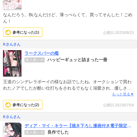
なんだろう。BLなんだけど、薄っぺらくて、買ってそんした！ごめ
ん！
参考になった(
1
)
公開日:2025/08/23
Kさんさん
ラークスパーの檻
ハッピーギュッと詰まった一冊
購入者レポ
王道のシンデレラボーイの様なお話でしたね。オークションで買わ
れたノアでしたが酷い仕打ちをされるでもなく溺愛され…優しさの
正体が何故なのか分かり、そこからは恋愛〜悩み〜ハッピーエン
もっと見る▼
ド。ノアの強くて可愛いギャップも堪らなく、絡みも綺麗に描かれ
参考になった(
2
)
公開日:2023/07/04
ていました。ハルとアデルのその後や、友達の老紳士のその後など
も含めて続巻出ないかなぁと思います！
Kさんさん
ディア・マイ・キラー【描き下ろし漫画付き電子限定版】
良作でした
購入者レポ