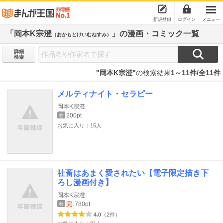
新規登録
ログイン
メニュー
「岡本K宗澄
」の漫画・コミック一覧
（おかもとけいむねすみ）
詳細
検索
"岡本K宗澄"
の検索結果
1～11件/全11件
メルティナイト・セラピー
岡本K宗澄
200pt
巻
お気に入り：15人
社畜はあまく愛されたい【電子限定描き下
ろし漫画付き】
岡本K宗澄
完
780pt
巻
4.0
（2件）