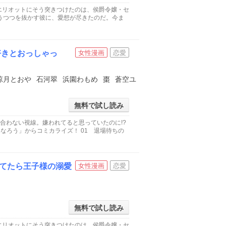
エリオットにそう突きつけたのは、侯爵令嬢・セ
うつつを抜かす彼に、愛想が尽きたのだ。今ま
好きとおっしゃっ
女性漫画
恋愛
涼月とおや
石河翠
浜園わもめ
棗
蒼空ユ
無料で試し読み
合わない視線。嫌われてると思っていたのに!?
なろう」からコミカライズ！ 01 退場待ちの
てたら王子様の溺愛
女性漫画
恋愛
無料で試し読み
エリオットにそう突きつけたのは、侯爵令嬢・セ