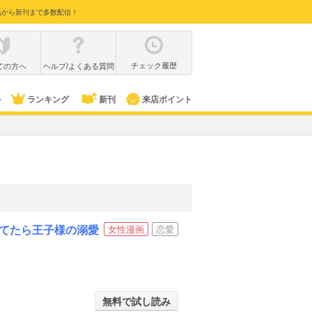
品から新刊まで多数配信！
チェック履歴
ての方へ
ヘルプ/よくある質問
ル
ランキング
新刊
来店ポイント
てたら王子様の溺愛
女性漫画
恋愛
無料で試し読み