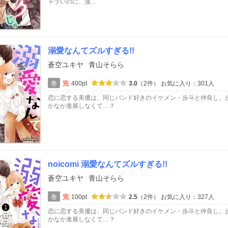
ャラいのに、漫…
溺愛なんてズルすぎる!!
蒼空ユキヤ
青山そらら
巻
完
400pt
3.0
（2件）
お気に入り：301人
恋に恋する美優は、同じバンド好きのイケメン・歩斗と仲良し。
かなか進展しなくて…？
noicomi 溺愛なんてズルすぎる!!
蒼空ユキヤ
青山そらら
巻
完
100pt
2.5
（2件）
お気に入り：327人
恋に恋する美優は、同じバンド好きのイケメン・歩斗と仲良し。
かなか進展しなくて…？