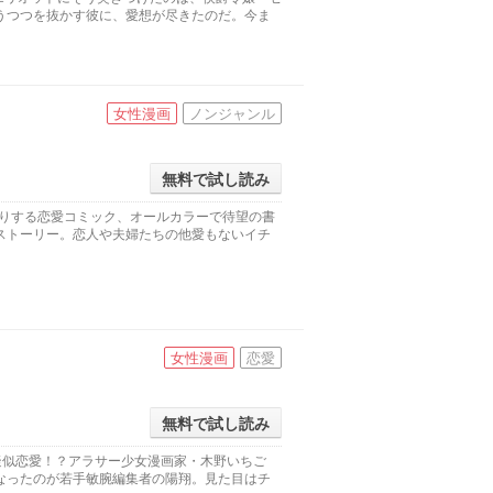
うつつを抜かす彼に、愛想が尽きたのだ。今ま
女性漫画
ノンジャンル
無料で試し読み
こりする恋愛コミック、オールカラーで待望の書
ストーリー。恋人や夫婦たちの他愛もないイチ
女性漫画
恋愛
無料で試し読み
疑似恋愛！？アラサー少女漫画家・木野いちご
なったのが若手敏腕編集者の陽翔。見た目はチ