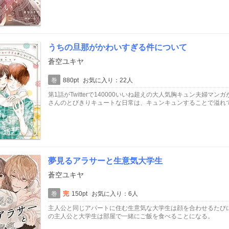
うちの旦那がかわいすぎる件について
蒼空ユキヤ
巻
880pt
お気に入り：22人
第1話がTwitterで140000いいね超えの大人気胸キュン夫婦マン
さんのとびきりキュートな日常は、キュンキュンすることで溢れ
夢見るアラサーと生意気大学生
蒼空ユキヤ
巻
完
150pt
お気に入り：6人
主人公と同じアパートに住む生意気な大学生は顔を合わせるたび
の主人公と大学生は部屋で一緒にご飯を食べることになる。