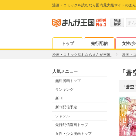
漫画・コミックを読むなら国内最大級サイトのまん
詳細
検索
トップ
先行配信
女性/
漫画・コミック読むならまんが王国
漫画・
人気メニュー
「蒼
無料漫画トップ
「蒼空
ランキング
新刊
新刊配信予定
ジャンル
先行配信漫画トップ
女性・少女漫画トップ