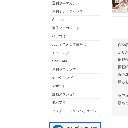
週刊少年マガジン
週刊ヤングジャンプ
Cheese!
別冊マーガレット
ベツコミ
作家
Jourすてきな主婦たち
ふり
モーニング
掲載
Sho-Comi
掲載
週刊少年サンデー
蒼空
ヤングキング
最も
デザート
漫画アクション
蒼空
モバフラ
最も
ビックコミックスペリオール