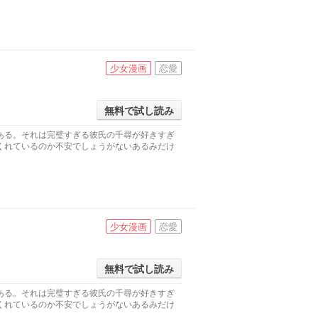
少女漫画
恋愛
無料で試し読み
ある。それは完璧すぎる彼氏の千尋が好きすぎ
くれているのか不安でしょうがないあるみだけ
少女漫画
恋愛
無料で試し読み
ある。それは完璧すぎる彼氏の千尋が好きすぎ
くれているのか不安でしょうがないあるみだけ