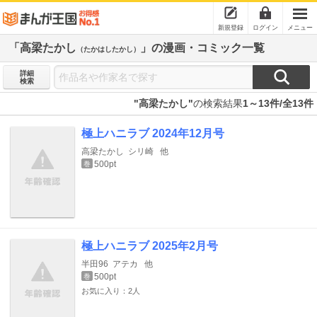
新規登録
ログイン
メニュー
「高梁たかし
」の漫画・コミック一覧
（たかはしたかし）
詳細
検索
"高梁たかし"
の検索結果
1～13件/全13件
極上ハニラブ 2024年12月号
高梁たかし
シリ崎
他
500pt
巻
極上ハニラブ 2025年2月号
半田96
アテカ
他
500pt
巻
お気に入り：2人