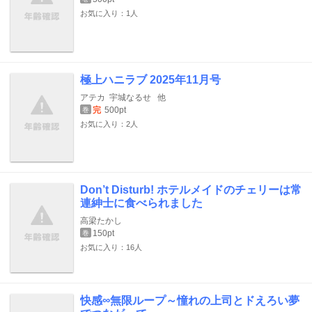
お気に入り：1人
極上ハニラブ 2025年11月号
アテカ
宇城なるせ
他
完
500pt
巻
お気に入り：2人
Don’t Disturb! ホテルメイドのチェリーは常
連紳士に食べられました
高梁たかし
150pt
巻
お気に入り：16人
快感∞無限ループ～憧れの上司とドえろい夢