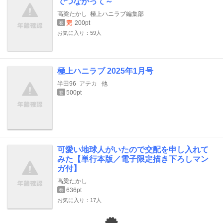
でつながって～
高梁たかし
極上ハニラブ編集部
完
200pt
巻
お気に入り：59人
極上ハニラブ 2025年1月号
半田96
アテカ
他
500pt
巻
可愛い地球人がいたので交配を申し入れて
みた【単行本版／電子限定描き下ろしマン
ガ付】
高梁たかし
636pt
巻
お気に入り：17人