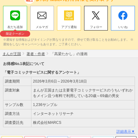
友だち追加
メルマガ
アプリ通知
フォロー
いいね
限定クーポン
※通知する情報およびタイミングが異なりますので、併せて受け取ることをお勧めします。 ※
通知をしないキャンペーンもあります。ご了承ください。
まんが王国
著者・作者
「高梁たかし」の漫画
お得感No.1表記について
「電子コミックサービスに関するアンケート」
調査期間
2026年3月6日～2026年3月18日
調査対象
まんが王国または主要電子コミックサービスのうちいずれか
をメイン且つ有料で利用している20歳～69歳の男女
サンプル数
1,236サンプル
調査方法
インターネットリサーチ
調査委託先
株式会社MARCS
詳細表示▼