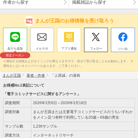
作者から探す
掲載雑誌から探す
まんが王国のお得情報を受け取ろう
友だち追加
メルマガ
アプリ通知
フォロー
いいね
限定クーポン
※通知する情報およびタイミングが異なりますので、併せて受け取ることをお勧めします。 ※
通知をしないキャンペーンもあります。ご了承ください。
まんが王国
著者・作者
「上原誠」の漫画
お得感No.1表記について
「電子コミックサービスに関するアンケート」
調査期間
2026年3月6日～2026年3月18日
調査対象
まんが王国または主要電子コミックサービスのうちいずれか
をメイン且つ有料で利用している20歳～69歳の男女
サンプル数
1,236サンプル
調査方法
インターネットリサーチ