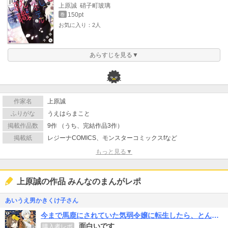
上原誠
硝子町玻璃
150pt
巻
お気に入り：2人
あらすじを見る▼
作家名
上原誠
ふりがな
うえはらまこと
掲載作品数
9作 （うち、完結作品3作）
掲載紙
レジーナCOMICS、モンスターコミックスfなど
もっと見る▼
上原誠の作品 みんなのまんがレポ
あいうえ男かきくけ子さん
今まで馬鹿にされていた気弱令嬢に転生したら、とんでもない事になった話、聞く？
面白いです
購入者レポ