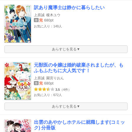
訳あり魔導士は静かに暮らしたい
上原誠
榎木ユウ
完
680pt
巻
お気に入り：149人
あらすじを見る▼
元獣医の令嬢は婚約破棄されましたが、も
ふもふたちに大人気です！
上原誠
園宮りおん
完
680pt
巻
3.5
（4件）
お気に入り：672人
あらすじを見る▼
出雲のあやかしホテルに就職します(コミッ
ク) 分冊版