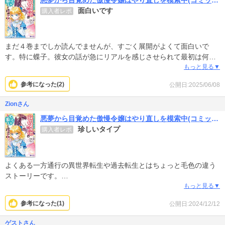
面白いです
購入者レポ
まだ４巻までしか読んでませんが、すごく展開がよくて面白いで
す。特に蝶子。彼女の話が急にリアルを感じさせられて最初は何？
て思いましたが今でははまってしまって蝶子の話が連ドラみたいで
もっと見る▼
続きが気になって仕方がないです。
参考になった(
2
)
公開日:2025/06/08
Zionさん
悪夢から目覚めた傲慢令嬢はやり直しを模索中(コミック)
珍しいタイプ
購入者レポ
よくある一方通行の異世界転生や過去転生とはちょっと毛色の違う
ストーリーです。
シリアス気味な現代と、コメディ色強めの小説内を行き来する展開
もっと見る▼
は新鮮です。
参考になった(
1
)
公開日:2024/12/12
想像の斜め上を行く発想と行動力を持った主人公の行く末から、今
後も目が離せません！
ゲストさん