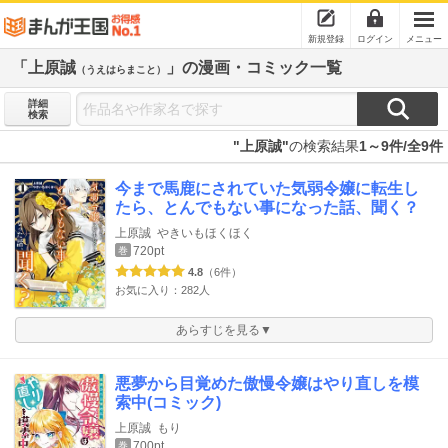
新規登録
ログイン
メニュー
「上原誠
」の漫画・コミック一覧
（うえはらまこと）
詳細
検索
"上原誠"
の検索結果
1～9件/全9件
今まで馬鹿にされていた気弱令嬢に転生し
たら、とんでもない事になった話、聞く？
上原誠
やきいもほくほく
720pt
巻
4.8
（6件）
お気に入り：282人
あらすじを見る▼
悪夢から目覚めた傲慢令嬢はやり直しを模
索中(コミック)
上原誠
もり
700pt
巻