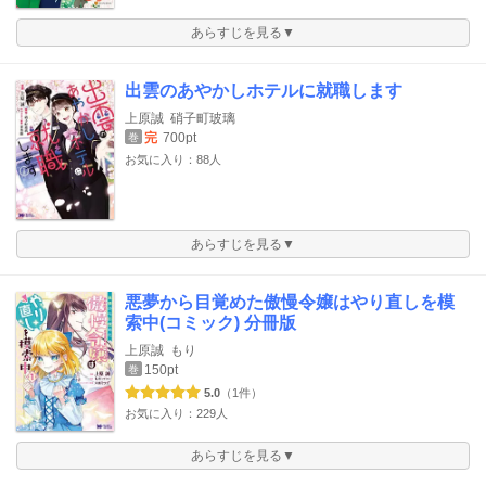
あらすじを見る▼
出雲のあやかしホテルに就職します
上原誠
硝子町玻璃
完
700pt
巻
お気に入り：88人
あらすじを見る▼
悪夢から目覚めた傲慢令嬢はやり直しを模
索中(コミック) 分冊版
上原誠
もり
150pt
巻
5.0
（1件）
お気に入り：229人
あらすじを見る▼