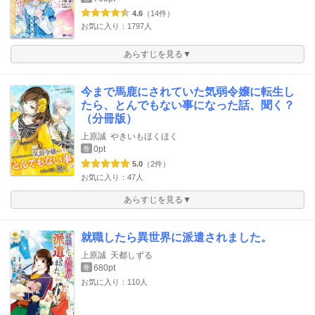
4.6
（14件）
お気に入り：1797人
あらすじを見る▼
今まで馬鹿にされていた気弱令嬢に転生し
たら、とんでもない事になった話、聞く？
（分冊版）
上原誠
やきいもほくほく
0pt
巻
5.0
（2件）
お気に入り：47人
あらすじを見る▼
就職したら異世界に派遣されました。
上原誠
天都しずる
680pt
巻
お気に入り：110人