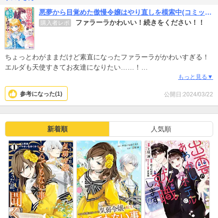
悪夢から目覚めた傲慢令嬢はやり直しを模索中(コミック)
ファラーラかわいい！続きをください！！
購入者レポ
ちょっとわがままだけど素直になったファラーラがかわいすぎる！
エルダも天使すきてお友達になりたい……！
打ち切りとかなんとか噂もありますが新刊７巻でますよね……？
もっと見る▼
王太子もいいけどわたしはフェスタ先生がとても好きです！先生で
参考になった(
1
)
公開日:2024/03/22
もいいのでは……お似合い笑
蝶子の現実世界とファラーラの夢との接点も気になるしとにかく続
きが早く読みたいです！！終わらせないでくださいー！
新着順
人気順