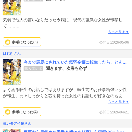
気弱で他人の言いなりだった令嬢に、現代の強気な女性が転移し
て……
とよくあると云えばよくある話なんですが
もっと見る▼
主人公がとても魅力的です
参考になった(
3
)
公開日:2026/05/06
優しく強く自分の人生をどんどん切り開いていく様がとても痛快で
す
はむむさん
続きもとても楽しみ
今まで馬鹿にされていた気弱令嬢に転生したら、とんでもない事になった話、聞く？
聞きます、次巻も必ず
購入者レポ
よくある転生のお話しではありますが、転生前のお仕事柄強い女性
が転生。元々しっかりと芯を持った女性のお話しが好きなのもあっ
て、スッキリするしみてて楽しいです。
もっと見る▼
次も楽しみに待ってます！
参考になった(
4
)
公開日:2026/04/21
偉いモアイ像さん
悪夢から目覚めた傲慢令嬢はやり直しを模索中(コミック)