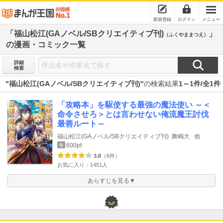
新規登録
ログイン
メニュー
「福山松江(GAノベル/SBクリエイティブ刊)
」
（ふくやままつえ）
の漫画・コミック一覧
詳細
検索
"福山松江(GAノベル/SBクリエイティブ刊)"
の検索結果
1～1件/全1件
「攻略本」を駆使する最強の魔法使い ～＜
命令させろ＞とは言わせない俺流魔王討伐
最善ルート～
福山松江(GAノベル/SBクリエイティブ刊)
舞嶋大
他
600pt
巻
3.8
（6件）
お気に入り：1451人
あらすじを見る▼