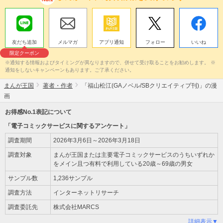
友だち追加
メルマガ
アプリ通知
フォロー
いいね
限定クーポン
※通知する情報およびタイミングが異なりますので、併せて受け取ることをお勧めします。 ※
通知をしないキャンペーンもあります。ご了承ください。
まんが王国
著者・作者
「福山松江(GAノベル/SBクリエイティブ刊)」の漫
画
お得感No.1表記について
「電子コミックサービスに関するアンケート」
調査期間
2026年3月6日～2026年3月18日
調査対象
まんが王国または主要電子コミックサービスのうちいずれか
をメイン且つ有料で利用している20歳～69歳の男女
サンプル数
1,236サンプル
調査方法
インターネットリサーチ
調査委託先
株式会社MARCS
詳細表示▼