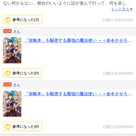
ない何かもない。都合のいいように話が進んで行って、何を楽しみ
にこの作品を読めばいいか全く分からない。
もっと見る▼
参考になった(
3
)
公開日:2022/11/08
俺TUEEEE漫画のチュートリアルみたいな感じ。
私はチュートリアルを必要としてないので…。
さん
「攻略本」を駆使する最強の魔法使い ～＜命令させろ＞とは言わせない俺流魔王討伐最善ルート～
参考になった(
0
)
公開日:2026/08/06
さん
「攻略本」を駆使する最強の魔法使い ～＜命令させろ＞とは言わせない俺流魔王討伐最善ルート～
参考になった(
0
)
公開日:2026/08/06