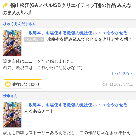
福山松江(GAノベル/SBクリエイティブ刊)の作品 みんな
のまんがレポ
ひゃくえんだまさん
「攻略本」を駆使する最強の魔法使い ～＜命令させろ＞とは言わせない俺流魔王討伐最善ルート～
攻略本を読み込んでＲＰＧをクリアする感じ
購入者レポ
設定自体はユニークだと感じました。
画力、表現力は、これからに期待かな(^^)
少しダサい魔法名と照れてる時の描写が最初は残念に思っていたけ
もっと見る▼
ど、慣れてくると地味にハマりますw
参考になった(
2
)
公開日:2023/04/11
何の脈絡もない俺TUEE系よりかは、登場人物の背景や物語の広が
りや深さを感じられると思います。
優希さん
ＲＰＧを攻略本なしではクリアできない人にとって、共感できる人
「攻略本」を駆使する最強の魔法使い ～＜命令させろ＞とは言わせない俺流魔王討伐最善ルート～
もいれば、同族嫌悪で拒否感になる人もいると思いますが、私は共
あるあるチート
感できる部分が多かったです！
設定も内容もストーリーあるあるだし、この作品じゃなきゃ味わえ