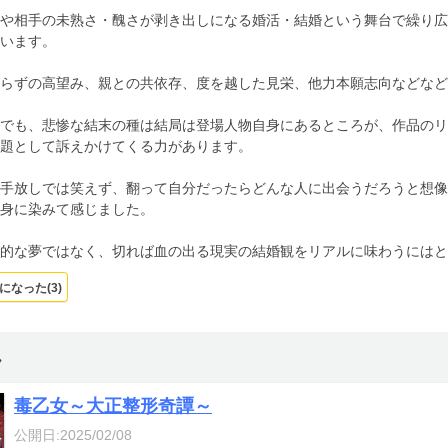
や相手の未熟さ・醜さが剥き出しになる婚活・結婚という舞台で繰り広
います。
らずの高望み、親との共依存、度を越した見栄、他力本願志向などなど..
でも、悲惨な結末の種は結局は登場人物自身にあるところが、作品のリ
題として訴えかけてくる力があります。
手放しでは笑えず、翻って自分だったらどんな人に出会うだろうと想像
身に染みて感じました。
的な夢ではなく、切れば血の出る現実の結婚観をリアルに味わうにはと
になった(
3
)
ん
毒乙女～大正整形奇譚～
公開日:2025/02/08