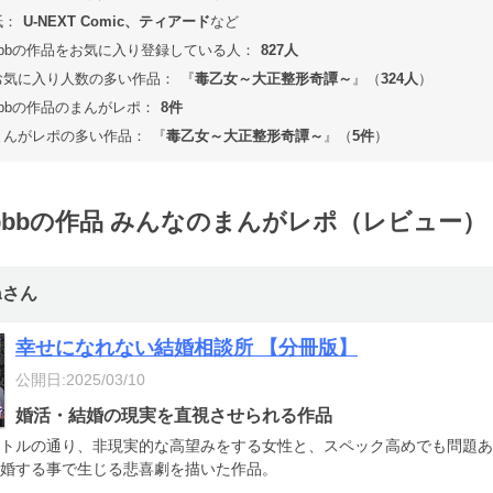
紙：
U-NEXT Comic、ティアード
など
bbbの作品をお気に入り登録している人：
827人
お気に入り人数の多い作品：
『
毒乙女～大正整形奇譚～
』（
324人
）
bbの作品のまんがレポ：
8件
まんがレポの多い作品：
『
毒乙女～大正整形奇譚～
』（
5件
）
bbbの作品 みんなのまんがレポ（レビュー）
kaさん
幸せになれない結婚相談所 【分冊版】
公開日:2025/03/10
婚活・結婚の現実を直視させられる作品
トルの通り、非現実的な高望みをする女性と、スペック高めでも問題あ
婚する事で生じる悲喜劇を描いた作品。