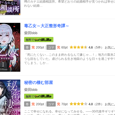
噂のカナエ結婚相談所。希望どおりの結婚相手が見つかれば幸せに
れない結婚…
毒乙女～大正整形奇譚～
柴田bbb
無料で
巻
完
200pt
コマ
完
60pt
4.6
（5件）
お気に
「死にたくない…このまま終わるなんて嫌じゃ…！」地方の製糸
うな顔をしていた。虐げられる生き地獄のような日々を過ごす中
てしまう。しか…
秘密の棲む部屋
柴田bbb
無料で
巻
完
200pt
コマ
完
70pt
4.0
（2件）
お気に
ここで幸せになれる。幸せになってみせる。――30代後半ギリ