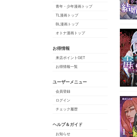
青年・少年漫画トップ
TL漫画トップ
BL漫画トップ
オトナ漫画トップ
お得情報
来店ポイントGET
お得情報一覧
ユーザーメニュー
会員登録
ログイン
チェック履歴
ヘルプ＆ガイド
お知らせ