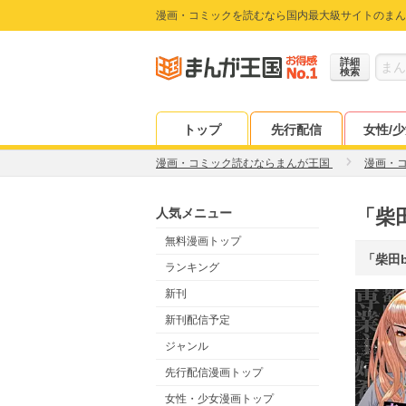
漫画・コミックを読むなら国内最大級サイトのまん
詳細
検索
トップ
先行配信
女性/
漫画・コミック読むならまんが王国
漫画・
人気メニュー
「柴田
無料漫画トップ
「柴田b
ランキング
新刊
新刊配信予定
ジャンル
先行配信漫画トップ
女性・少女漫画トップ