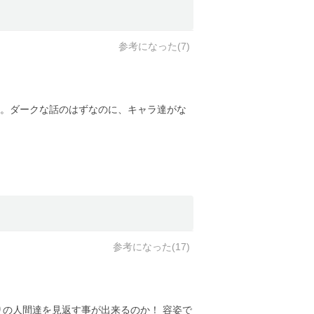
参考になった(
7
)
。ダークな話のはずなのに、キャラ達がな
参考になった(
17
)
間達を見返す事が出来るのか！ 容姿で