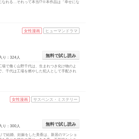
なれる…それって本当!?※本作品は「幸せにな
女性漫画
ヒューマンドラマ
無料で試し読み
入り：324人
工場で働く山野千代は、生まれつき化け物のよ
で、千代は工場を燃やした犯人として手配され
女性漫画
サスペンス・ミステリー
無料で試し読み
入り：300人
ギリで結婚、妊娠をした美香は、新居のマンショ