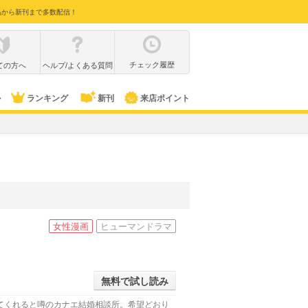
品から新刊まで多数配信！
チェック履歴
ての方へ
ヘルプ/よくある質問
ル
ランキング
新刊
来店ポイント
女性漫画
ヒューマンドラマ
無料で試し読み
てくれると噂のカナエ結婚相談所。希望どおり