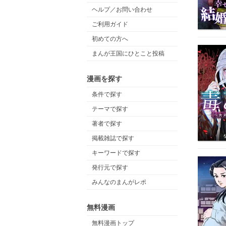
ヘルプ／お問い合わせ
ご利用ガイド
初めての方へ
まんが王国にひとこと投稿
漫画を探す
条件で探す
テーマで探す
著者で探す
掲載雑誌で探す
キーワードで探す
発行元で探す
みんなのまんがレポ
無料漫画
無料漫画トップ