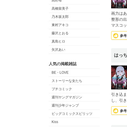
高野苺
高橋留美子
画力はあ
乃木坂太郎
整形の出
マスコッ
東村アキコ
藤沢とおる
参考
真島ヒロ
矢沢あい
はっ
人気の掲載雑誌
BE・LOVE
ストーリーな女たち
プチコミック
引き込ま
週刊ヤングマガジン
し、引き
週刊少年ジャンプ
参考
ビッグコミックスピリッツ
Kiss