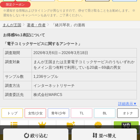
限定クーポン
※通知する情報およびタイミングが異なりますので、併せて受け取ることをお勧めします。 ※
通知をしないキャンペーンもあります。ご了承ください。
まんが王国
著者・作者
「緒川琴衣」の漫画
お得感No.1表記について
「電子コミックサービスに関するアンケート」
調査期間
2026年3月6日～2026年3月18日
調査対象
まんが王国または主要電子コミックサービスのうちいずれか
をメイン且つ有料で利用している20歳～69歳の男女
サンプル数
1,236サンプル
調査方法
インターネットリサーチ
調査委託先
株式会社MARCS
詳細表示▼
トップ
女性/少女
青年/少年
TL
BL
オトナ
無料
ジャンル
ランキング
新刊
来店ﾎﾟｲﾝﾄ
絞り込む
並べ替え
Copyright(c)Beaglee Inc. All Rights Reserved.