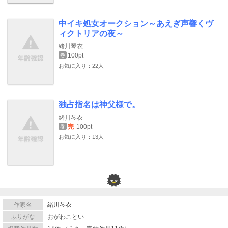
中イキ処女オークション～あえぎ声響くヴ
ィクトリアの夜～
緒川琴衣
100pt
巻
お気に入り：22人
独占指名は神父様で。
緒川琴衣
完
100pt
巻
お気に入り：13人
作家名
緒川琴衣
ふりがな
おがわことい