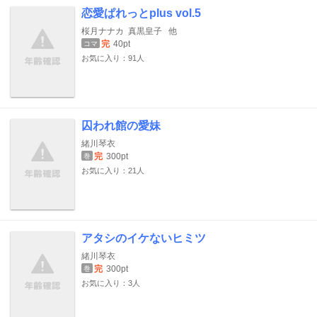
恋愛ぱれっとplus vol.5
桜月ナナカ
真黒皇子
他
完
40pt
コマ
お気に入り：91人
囚われ館の愛妹
緒川琴衣
完
300pt
巻
お気に入り：21人
アタシのイケないヒミツ
緒川琴衣
完
300pt
巻
お気に入り：3人