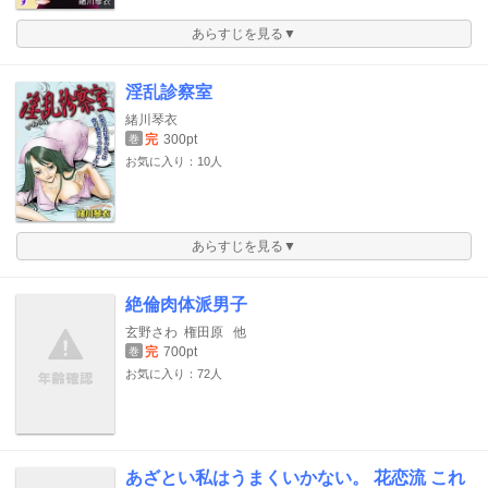
あらすじを見る▼
淫乱診察室
緒川琴衣
完
300pt
巻
お気に入り：10人
あらすじを見る▼
絶倫肉体派男子
玄野さわ
権田原
他
完
700pt
巻
お気に入り：72人
あざとい私はうまくいかない。 花恋流 これ