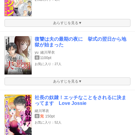
あらすじを見る▼
復讐は夫の最期の夜に 挙式の翌日から地
獄が始まった
yu
緒川琴衣
1100pt
巻
お気に入り：27人
あらすじを見る▼
社長の奴隷！エッチなことをされるに決ま
ってます Love Jossie
緒川琴衣
完
150pt
巻
お気に入り：52人