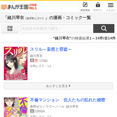
新規登録
ログイン
メニュー
「緒川琴衣
」の漫画・コミック一覧
（おがわことい）
詳細
検索
"緒川琴衣"
の検索結果
1～14件/全14件
スリル～妄想と窃盗～
緒川琴衣
完
110pt
巻
お気に入り：1人
あらすじを見る▼
不倫マンション 住人たちの乱れた秘密
春野せり／テラーノベル
緒川琴衣
1000pt
巻
お気に入り：1人