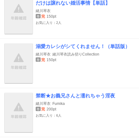
だけは譲れない婚活事情【単話】
緒川琴衣
完
150pt
巻
お気に入り：2人
溺愛カレシがシてくれません！（単話版）
緒川琴衣
緒川琴衣読み切りCollection
完
150pt
巻
禁断★お義兄さんと濡れちゃう淫夜
緒川琴衣
Fumika
完
200pt
巻
お気に入り：6人