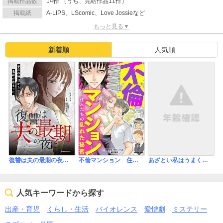
掲載作品数
14作 （うち、完結作品11作）
掲載紙
A-LIPS、LScomic、Love Jossieなど
もっと見る▼
新着順
人気順
あざとい私はうまくいかない。 花恋流 これだけは譲れない婚活事情【単話】
復讐は夫の最期の夜に 挙式の翌日から地獄が始まった
不倫マンション 住人たちの乱れた秘密
人気キーワードから探す
出産・育児
くらし・生活
バイオレンス
愛憎劇
ミステリー