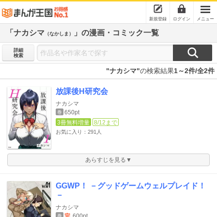
新規登録
ログイン
メニュー
「ナカシマ
」の漫画・コミック一覧
（なかしま）
詳細
検索
"ナカシマ"
の検索結果
1～2件/全2件
放課後H研究会
ナカシマ
650pt
巻
3冊無料増量
8/12まで
お気に入り：291人
あらすじを見る▼
GGWP！ －グッドゲームウェルプレイド！
－
ナカシマ
完
600pt
巻