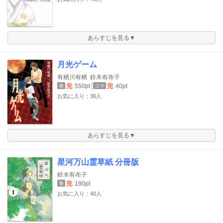
あらすじを見る▼
月光ゲーム
有栖川有栖
鈴木有布子
完
550pt
完
40pt
巻
コマ
お気に入り：36人
あらすじを見る▼
星河万山霊草紙 分冊版
鈴木有布子
完
190pt
巻
お気に入り：40人