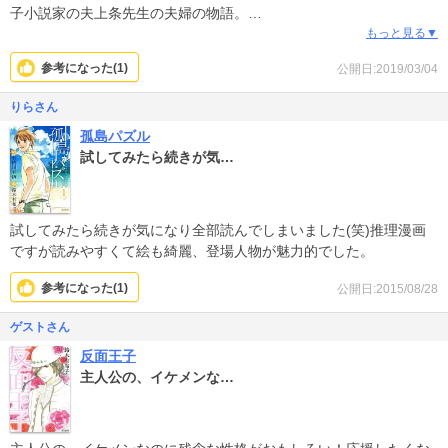
子小説家の夫上条先生の夫婦の物語。
20歳の年の差カップルのほのぼのした日常をホンワカ描いたお話か
もっと見る▼
と思いきや、やいちゃんの抱えている深い過去の傷、それを包み込
参考になった(
1
)
公開日:2019/03/04
むような先生の暖かさに気がつくと泣いていました。こういう子供
って現実にいるのではないかと思えます。
りらさん
ほんと鈴木先生の作品は深い！
孤島パズル
そして暖かい。
試してみたら続きが気…
登場人物もいい人ばかりなのもよい。
もうこの作品も期待の斜め上をいく作品でおススメです！
試してみたら続きが気になり全部読んでしまいました(笑)推理漫画
ですが読みやすくて絵も綺麗、登場人物が魅力的でした。
参考になった(
1
)
公開日:2015/08/28
ゲストさん
反面王子
主人公の、イケメンな…