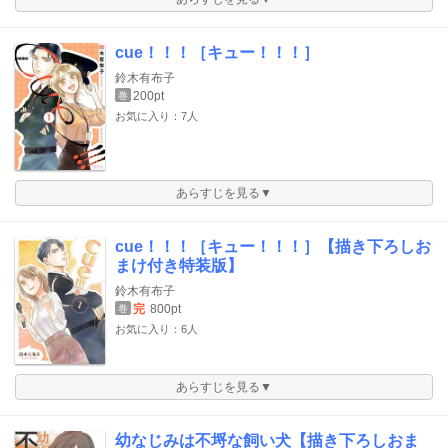
cue！！！［キュー！！！］
鈴木有布子
200pt
巻
お気に入り：7人
あらすじを見る▼
cue！！！［キュー！！！］【描き下ろしお
まけ付き特装版】
鈴木有布子
完
800pt
巻
お気に入り：6人
あらすじを見る▼
幼なじみは不埒な飼い犬【描き下ろしおま