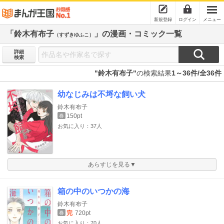
新規登録
ログイン
メニュー
「鈴木有布子
」の漫画・コミック一覧
（すずきゆふこ）
詳細
検索
"鈴木有布子"
の検索結果
1～36件/全36件
幼なじみは不埒な飼い犬
鈴木有布子
150pt
巻
お気に入り：37人
あらすじを見る▼
箱の中のいつかの海
鈴木有布子
完
720pt
巻
お気に入り：70人