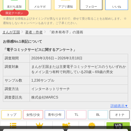
友だち追加
メルマガ
アプリ通知
フォロー
いいね
限定クーポン
※通知する情報およびタイミングが異なりますので、併せて受け取ることをお勧めします。 ※
通知をしないキャンペーンもあります。ご了承ください。
まんが王国
著者・作者
「鈴木有布子」の漫画
お得感No.1表記について
「電子コミックサービスに関するアンケート」
調査期間
2026年3月6日～2026年3月18日
調査対象
まんが王国または主要電子コミックサービスのうちいずれか
をメイン且つ有料で利用している20歳～69歳の男女
サンプル数
1,236サンプル
調査方法
インターネットリサーチ
調査委託先
株式会社MARCS
詳細表示▼
トップ
女性/少女
青年/少年
TL
BL
オトナ