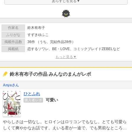
あらすじを見る▼
作家名
鈴木有布子
ふりがな
すずきゆふこ
掲載作品数
36作 （うち、完結作品28作）
掲載紙
恋するソワレ、BE・LOVE、コミックブレイドZEBELなど
もっと見る▼
鈴木有布子の作品 みんなのまんがレポ
Anyaさん
ひとふれ
可愛い
購入者レポ
やらしさは一切なし。ヒロインはロリコンでもなし。とても可愛ら
しくて爽やかなお話です。えいる君が一途で、でも男前なところも