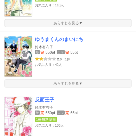
お気に入り：118人
あらすじを見る▼
ゆうまくんのまいにち
鈴木有布子
完
550pt
完
55pt
巻
コマ
2.0
（1件）
お気に入り：42人
あらすじを見る▼
反面王子
鈴木有布子
完
550pt
完
55pt
巻
コマ
1冊無料増量
お気に入り：136人