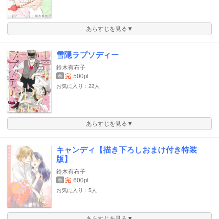
あらすじを見る▼
雪隠ラプソディー
鈴木有布子
完
500pt
巻
お気に入り：22人
あらすじを見る▼
キャンディ【描き下ろしおまけ付き特装
版】
鈴木有布子
完
600pt
巻
お気に入り：5人
あらすじを見る▼