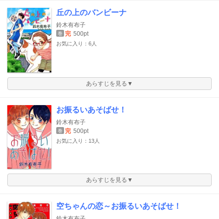
丘の上のバンビーナ
鈴木有布子
完
500pt
巻
お気に入り：6人
あらすじを見る▼
お振るいあそばせ！
鈴木有布子
完
500pt
巻
お気に入り：13人
あらすじを見る▼
空ちゃんの恋～お振るいあそばせ！
鈴木有布子