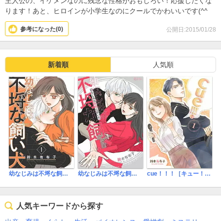
主人公の、イケメンなのに残念な性格がおもしろい！応援したくな
ります！あと、ヒロインが小学生なのにクールでかわいいです(^^
参考になった(
0
)
公開日:2015/01/28
新着順
人気順
幼なじみは不埒な飼い犬【描き下ろしおまけ付き特装版】
幼なじみは不埒な飼い犬
cue！！！［キュー！！！］【描き下ろしおまけ付き特装版】
人気キーワードから探す