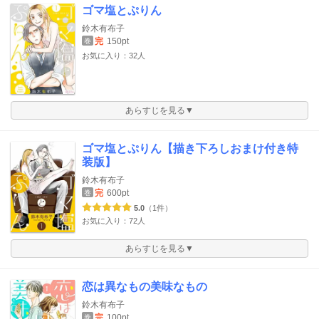
ゴマ塩とぷりん
鈴木有布子
完
150pt
巻
お気に入り：32人
あらすじを見る▼
ゴマ塩とぷりん【描き下ろしおまけ付き特
装版】
鈴木有布子
完
600pt
巻
5.0
（1件）
お気に入り：72人
あらすじを見る▼
恋は異なもの美味なもの
鈴木有布子
完
100pt
巻