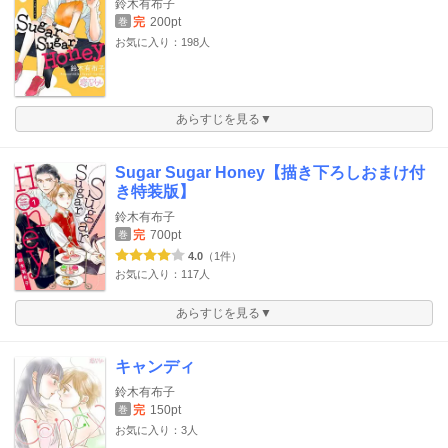
鈴木有布子
完
200pt
巻
お気に入り：198人
あらすじを見る▼
Sugar Sugar Honey【描き下ろしおまけ付
き特装版】
鈴木有布子
完
700pt
巻
4.0
（1件）
お気に入り：117人
あらすじを見る▼
キャンディ
鈴木有布子
完
150pt
巻
お気に入り：3人