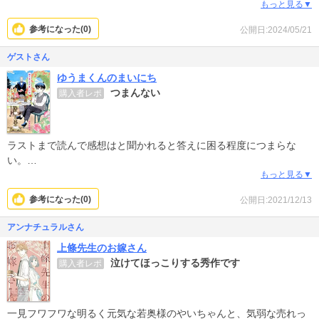
あって、可愛い。展開も良く、キャラ構成も良し。最後はハッピー
もっと見る▼
エンドで良かったけど、ふみ君やあやちゃんとかもその後の話に出
参考になった(
0
)
公開日:2024/05/21
てきてほしかった。せめて２巻はあってほしかったな。
ゲストさん
ゆうまくんのまいにち
つまんない
購入者レポ
ラストまで読んで感想はと聞かれると答えに困る程度につまらな
い。
性能チートな坊やとそれを取り巻く大人の物語。
もっと見る▼
でも結局お母さんが恋しい子供。
参考になった(
0
)
公開日:2021/12/13
類型的なストーリー。
もう少し捻りが欲しかった。
アンナチュラルさん
お母さんと会えなくなった理由も3年会えなくなるほどの理由とは思
上條先生のお嫁さん
えないくらい軽い。
泣けてほっこりする秀作です
購入者レポ
ただ、絵柄は可愛くかき分け出来てる。
一見フワフワな明るく元気な若奥様のやいちゃんと、気弱な売れっ