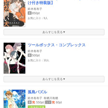
け付き特装版】
鈴木有布子
850pt
巻
お気に入り：9人
あらすじを見る▼
ツールボックス・コンプレックス
鈴木有布子
500pt
巻
お気に入り：10人
あらすじを見る▼
孤島パズル
鈴木有布子
有栖川有栖
完
550pt
完
60pt
巻
コマ
1冊無料増量