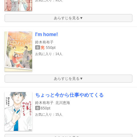
あらすじを見る▼
I'm home!
鈴木有布子
完
550pt
巻
お気に入り：14人
あらすじを見る▼
ちょっと今から仕事やめてくる
鈴木有布子
北川恵海
650pt
巻
お気に入り：15人