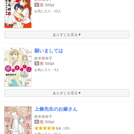
完
500pt
巻
お気に入り：10人
あらすじを見る▼
願いましては
鈴木有布子
完
500pt
巻
お気に入り：4人
あらすじを見る▼
上條先生のお嫁さん
鈴木有布子
完
500pt
巻
5.0
（2件）
お気に入り：91人