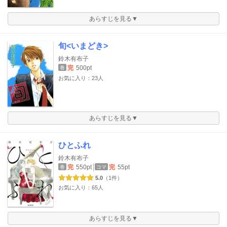
あらすじを見る▼
旬<いまどき>
鈴木有布子
完
500pt
巻
お気に入り：23人
あらすじを見る▼
ひとふれ
鈴木有布子
完
550pt
完
55pt
巻
コマ
5.0
（1件）
お気に入り：65人
あらすじを見る▼