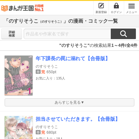
新規登録
ログイン
メニュー
「のすりそうこ
」の漫画・コミック一覧
（のすりそうこ）
詳細
検索
"のすりそうこ"
の検索結果
1～4件/全4件
年下課長の罠に溺れて【合冊版】
のすりそうこ
完
650pt
巻
お気に入り：135人
あらすじを見る▼
担当させていただきます。【合冊版】
のすりそうこ
完
680pt
巻
お気に入り：18人