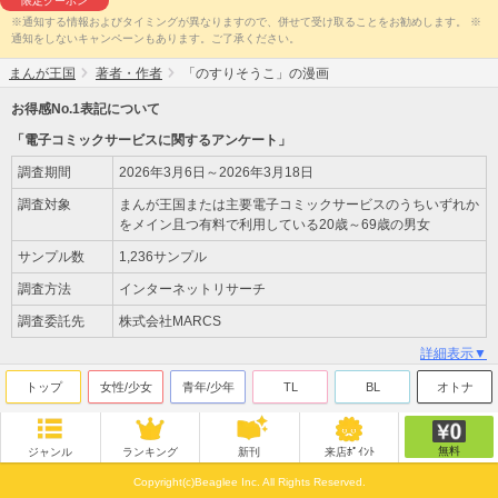
限定クーポン
※通知する情報およびタイミングが異なりますので、併せて受け取ることをお勧めします。 ※
通知をしないキャンペーンもあります。ご了承ください。
まんが王国
著者・作者
「のすりそうこ」の漫画
お得感No.1表記について
「電子コミックサービスに関するアンケート」
調査期間
2026年3月6日～2026年3月18日
調査対象
まんが王国または主要電子コミックサービスのうちいずれか
をメイン且つ有料で利用している20歳～69歳の男女
サンプル数
1,236サンプル
調査方法
インターネットリサーチ
調査委託先
株式会社MARCS
詳細表示▼
トップ
女性/少女
青年/少年
TL
BL
オトナ
無料
ジャンル
ランキング
新刊
来店ﾎﾟｲﾝﾄ
Copyright(c)Beaglee Inc. All Rights Reserved.