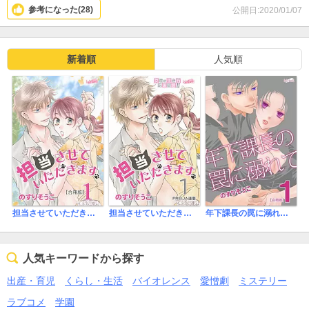
参考になった(
28
)
公開日:2020/01/07
新着順
人気順
担当させていただきます。【合冊版】
担当させていただきます。
年下課長の罠に溺れて【合冊版】
人気キーワードから探す
出産・育児
くらし・生活
バイオレンス
愛憎劇
ミステリー
ラブコメ
学園