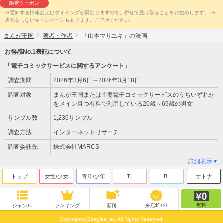
限定クーポン
※通知する情報およびタイミングが異なりますので、併せて受け取ることをお勧めします。 ※
通知をしないキャンペーンもあります。ご了承ください。
まんが王国
著者・作者
「山本マサユキ」の漫画
お得感No.1表記について
「電子コミックサービスに関するアンケート」
調査期間
2026年3月6日～2026年3月18日
調査対象
まんが王国または主要電子コミックサービスのうちいずれか
をメイン且つ有料で利用している20歳～69歳の男女
サンプル数
1,236サンプル
調査方法
インターネットリサーチ
調査委託先
株式会社MARCS
詳細表示▼
トップ
女性/少女
青年/少年
TL
BL
オトナ
無料
ジャンル
ランキング
新刊
来店ﾎﾟｲﾝﾄ
Copyright(c)Beaglee Inc. All Rights Reserved.