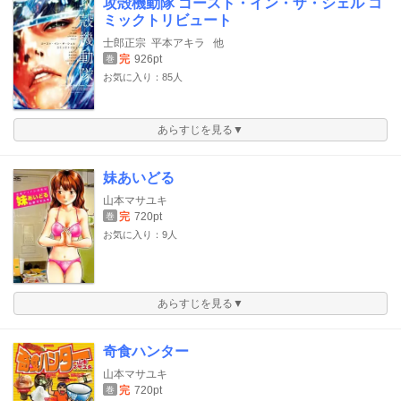
攻殻機動隊 ゴースト・イン・ザ・シェル コ
ミックトリビュート
士郎正宗
平本アキラ
他
完
926pt
巻
お気に入り：85人
あらすじを見る▼
妹あいどる
山本マサユキ
完
720pt
巻
お気に入り：9人
あらすじを見る▼
奇食ハンター
山本マサユキ
完
720pt
巻