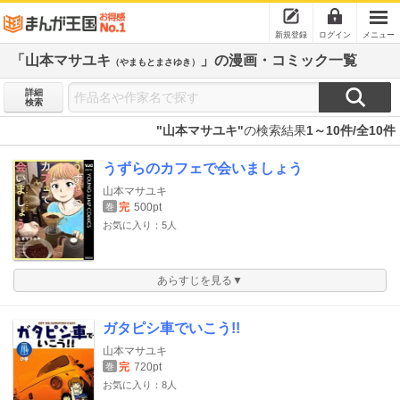
新規登録
ログイン
メニュー
「山本マサユキ
」の漫画・コミック一覧
（やまもとまさゆき）
詳細
検索
"山本マサユキ"
の検索結果
1～10件/全10件
うずらのカフェで会いましょう
山本マサユキ
完
500pt
巻
お気に入り：5人
あらすじを見る▼
ガタピシ車でいこう!!
山本マサユキ
完
720pt
巻
お気に入り：8人