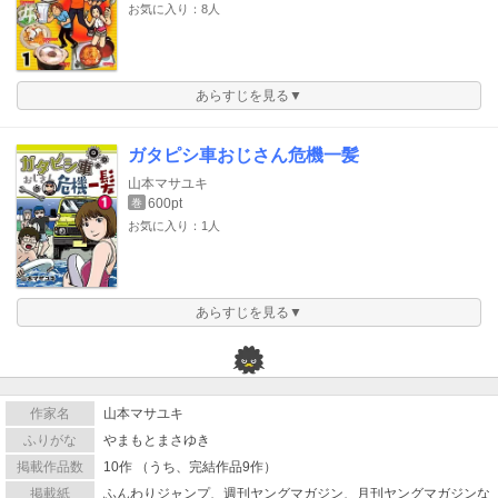
お気に入り：8人
あらすじを見る▼
ガタピシ車おじさん危機一髪
山本マサユキ
600pt
巻
お気に入り：1人
あらすじを見る▼
作家名
山本マサユキ
ふりがな
やまもとまさゆき
掲載作品数
10作 （うち、完結作品9作）
掲載紙
ふんわりジャンプ、週刊ヤングマガジン、月刊ヤングマガジンな