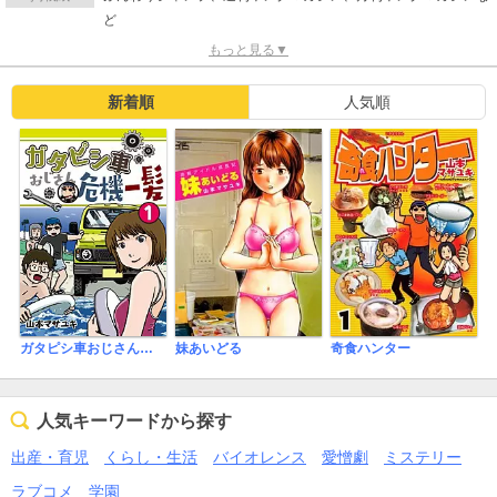
ど
もっと見る▼
新着順
人気順
ガタピシ車おじさん危機一髪
妹あいどる
奇食ハンター
人気キーワードから探す
出産・育児
くらし・生活
バイオレンス
愛憎劇
ミステリー
ラブコメ
学園