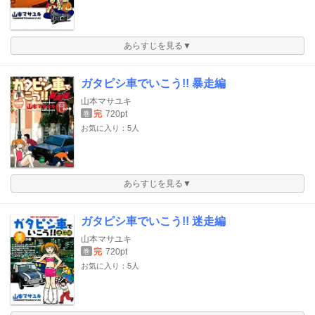
あらすじを見る▼
ガタピシ車でいこう!! 暴走編
山本マサユキ
完
720pt
巻
お気に入り：5人
あらすじを見る▼
ガタピシ車でいこう!! 迷走編
山本マサユキ
完
720pt
巻
お気に入り：5人