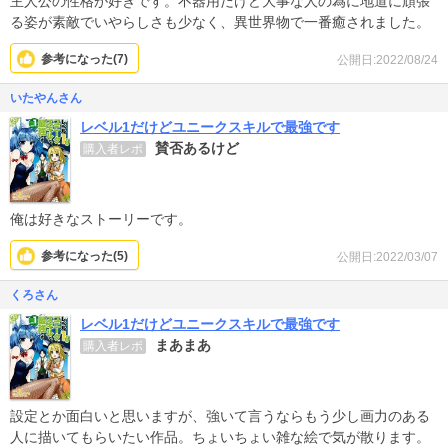
主人公の性格が好きです。不器用だけど大事な人の為に地道に頑張
る姿が素敵でいやらしさも少なく、異世界物で一番癒されました。
参考になった(
7
)
公開日:2022/08/24
いたやんさん
レベル1だけどユニークスキルで最強です
賛否あるけど
購入者レポ
俺は好きなストーリーです。
参考になった(
5
)
公開日:2022/03/07
くろさん
レベル1だけどユニークスキルで最強です
まあまあ
購入者レポ
設定とか面白いと思いますが、強いて言うならもう少し画力のある
人に描いてもらいたい作品。ちょいちょい雑な絵で気が散ります。