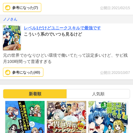
参考になった(
7
)
公開日:2021/02/15
ノノさん
レベル1だけどユニークスキルで最強です
こういう系のでいつも見るけど
元の世界でかなりひどい環境で働いてたって設定多いけど、サビ残
月100時間って普通すぎる
参考になった(
40
)
公開日:2020/10/07
新着順
人気順