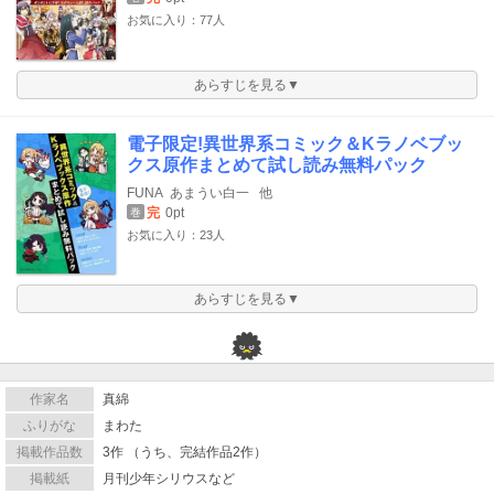
お気に入り：77人
あらすじを見る▼
電子限定!異世界系コミック＆Kラノベブッ
クス原作まとめて試し読み無料パック
FUNA
あまうい白一
他
完
0pt
巻
お気に入り：23人
あらすじを見る▼
作家名
真綿
ふりがな
まわた
掲載作品数
3作 （うち、完結作品2作）
掲載紙
月刊少年シリウスなど