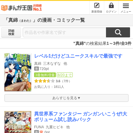
新規登録
ログイン
メニュー
「真綿
」の漫画・コミック一覧
（まわた）
詳細
検索
"真綿"
の検索結果
1～3件/全3件
レベル1だけどユニークスキルで最強です
真綿
三木なずな
他
720pt
巻
3冊無料増量
8/20まで
3.6
（7件）
お気に入り：1811人
あらすじを見る▼
異世界系ファンタジー ガンガンいこうぜ!大
ボリューム試し読みパック
FUNA
九重ヒビキ
他
完
0pt
巻