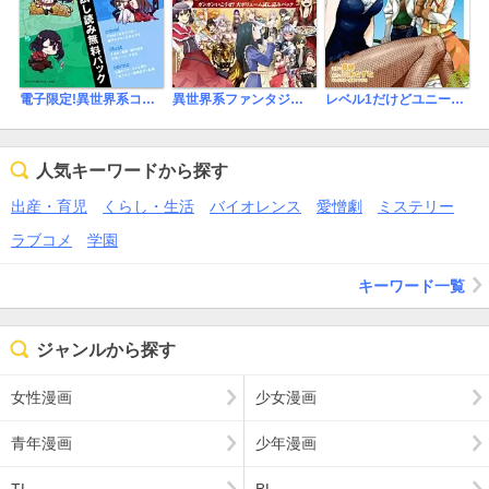
電子限定!異世界系コミック＆Kラノベブックス原作まとめて試し読み無料パック
異世界系ファンタジー ガンガンいこうぜ!大ボリューム試し読みパック
レベル1だけどユニークスキルで最強です
人気キーワードから探す
出産・育児
くらし・生活
バイオレンス
愛憎劇
ミステリー
ラブコメ
学園
キーワード一覧
ジャンルから探す
女性漫画
少女漫画
青年漫画
少年漫画
TL
BL