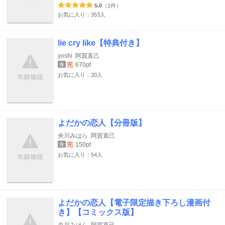
5.0
（1件）
お気に入り：353人
lie cry like【特典付き】
yoshi
阿賀直己
完
670pt
巻
お気に入り：20人
よだかの恋人【分冊版】
央川みはら
阿賀直己
完
150pt
巻
お気に入り：54人
よだかの恋人【電子限定描き下ろし漫画付
き】【コミックス版】
央川みはら
阿賀直己