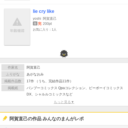
lie cry like
yoshi
阿賀直己
完
200pt
巻
お気に入り：1人
作家名
阿賀直己
ふりがな
あがなおみ
掲載作品数
17作 （うち、完結作品11作）
掲載紙
バンブーコミックス Qpaコレクション、ビーボーイコミックス
DX、シャルルコミックスなど
もっと見る▼
阿賀直己の作品 みんなのまんがレポ