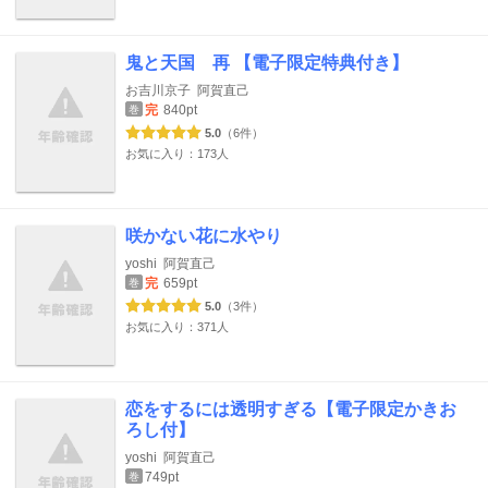
鬼と天国 再 【電子限定特典付き】
お吉川京子
阿賀直己
完
840pt
巻
5.0
（6件）
お気に入り：173人
咲かない花に水やり
yoshi
阿賀直己
完
659pt
巻
5.0
（3件）
お気に入り：371人
恋をするには透明すぎる【電子限定かきお
ろし付】
yoshi
阿賀直己
749pt
巻