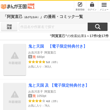
新規登録
ログイン
メニュー
「阿賀直己
」の漫画・コミック一覧
（あがなおみ）
詳細
検索
"阿賀直己"
の検索結果
1～17件/全17件
鬼と天国 【電子限定特典付き】
お吉川京子
阿賀直己
完
680pt
巻
5.0
（6件）
お気に入り：363人
鬼と天国 及 【電子限定特典付き】
お吉川京子
阿賀直己
完
1050pt
巻
4.0
（2件）
お気に入り：78人