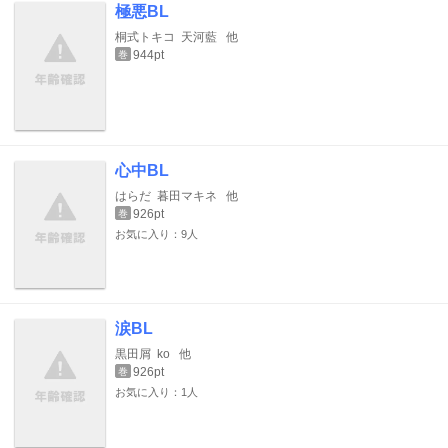
極悪BL
桐式トキコ
天河藍
他
944pt
巻
心中BL
はらだ
暮田マキネ
他
926pt
巻
お気に入り：9人
涙BL
黒田屑
ko
他
926pt
巻
お気に入り：1人