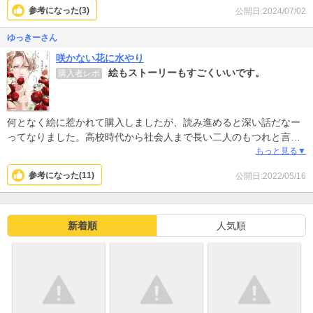
わせてくれる。それも作者様の絵の力も大きいです。表情や目に映
参考になった(
3
)
公開日:2024/07/02
る世界等、漫画でしか表現できないと思います。満足できる上下巻
です。
ゆっきーさん
咲かない花に水やり
絵もストーリーもすごくいいです。
購入者レポ
何となく絵に惹かれて購入しましたが、読み進めると深い話だなー
ってなりました。高校時代から社会人まで長い二人のもつれと言う
か、なんと言うか、切ないです。ぜひおすすめします。
もっと見る▼
参考になった(
11
)
公開日:2022/05/16
新着順
人気順