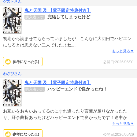
ゲストさん
鬼と天国 及 【電子限定特典付き】
完結してしまったけど
購入者レポ
初期から読ませてもらっていましたが、こんなに大団円でハピエン
になるとは思えない二人でしたよね
もう見れないと思うとさみしいですが作者さまの愛情をたっぷり感
もっと見る▼
じた完結編だったので満足です！さみしいけど笑
参考になった(
1
)
公開日:2026/06/01
わさびさん
鬼と天国 及 【電子限定特典付き】
ハッピーエンドで良かったね！
購入者レポ
お互いをおもいあってるのにすれ違ったり言葉が足りなかったた
り、紆余曲折あったけどハッピーエンドで良かったです！途中から
急に学くんと篤郎くんの顔がかわってびっくりして話が全然頭にも
もっと見る▼
気持ちも入ってこなかったけど、あれは！幸せだと顔（雰囲気とか
参考になった(
1
)
公開日:2026/05/29
オーラ的な？）もかわるよねってことなのかな、、、完結ありがと