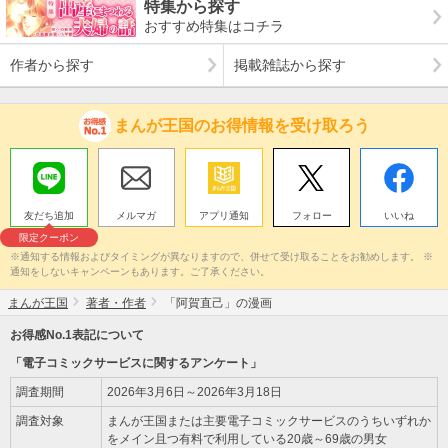
特集から探す
おすすめ特集はコチラ
作者から探す
掲載雑誌から探す
まんが王国のお得情報を受け取ろう
友だち追加
メルマガ
アプリ通知
フォロー
いいね
限定クーポン
※通知する情報およびタイミングが異なりますので、併せて受け取ることをお勧めします。 ※
通知をしないキャンペーンもあります。ご了承ください。
まんが王国
著者・作者
「阿賀直己」の漫画
お得感No.1表記について
「電子コミックサービスに関するアンケート」
調査期間
2026年3月6日～2026年3月18日
調査対象
まんが王国または主要電子コミックサービスのうちいずれか
をメイン且つ有料で利用している20歳～69歳の男女