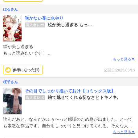
うございました
はるさん
咲かない花に水やり
絵が美し過ぎる もっ…
購入者レポ
絵が美し過ぎる
もっと読みたいです！
でも完結しているので番外編などが発売されたら必ず買いたいと思
もっと見る▼
います。
参考になった(
1
)
公開日:2025/05/15
桜子さん
その目でしっかり抱いておけ【コミックス版】
絵で魅せてくれる切なさとトキメキ。
購入者レポ
読んだあと、なんだかふぅ〜っと感嘆のため息が出ました。とって
も素敵な作品です。自分をしっかりと見つけてくれる、そんな人に
出会えたら、こんなに切ないけど幸せな恋ができるのかも。と、思
もっと見る▼