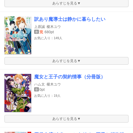
あらすじを見る▼
訳あり魔導士は静かに暮らしたい
上原誠
榎木ユウ
完
680pt
巻
お気に入り：149人
あらすじを見る▼
魔女と王子の契約情事（分冊版）
ハム太
榎木ユウ
0pt
巻
お気に入り：19人
あらすじを見る▼