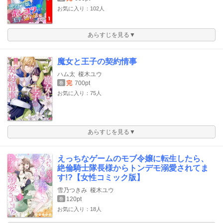
お気に入り：102人
あらすじを見る▼
魔女と王子の契約情事
ハム太
榎木ユウ
完
700pt
巻
お気に入り：75人
あらすじを見る▼
えっちなゲームのモブ令嬢に転生したら、
絶倫騎士隊長様からトンデモ溺愛されてま
す!?【女性コミック版】
雪乃つきみ
榎木ユウ
120pt
巻
お気に入り：18人