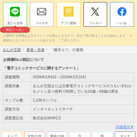
友だち追加
メルマガ
アプリ通知
フォロー
いいね
限定クーポン
※通知する情報およびタイミングが異なりますので、併せて受け取ることをお勧めします。 ※
通知をしないキャンペーンもあります。ご了承ください。
まんが王国
著者・作者
「榎木ユウ」の漫画
お得感No.1表記について
「電子コミックサービスに関するアンケート」
調査期間
2026年3月6日～2026年3月18日
調査対象
まんが王国または主要電子コミックサービスのうちいずれか
をメイン且つ有料で利用している20歳～69歳の男女
サンプル数
1,236サンプル
調査方法
インターネットリサーチ
調査委託先
株式会社MARCS
詳細表示▼
トップ
女性/少女
青年/少年
TL
BL
オトナ