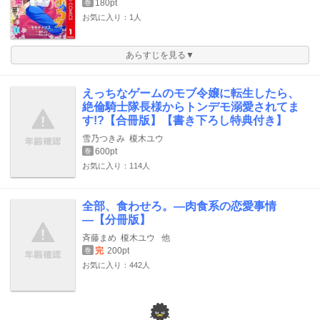
180pt
巻
お気に入り：1人
あらすじを見る▼
えっちなゲームのモブ令嬢に転生したら、
絶倫騎士隊長様からトンデモ溺愛されてま
す!?【合冊版】【書き下ろし特典付き】
雪乃つきみ
榎木ユウ
600pt
巻
お気に入り：114人
全部、食わせろ。―肉食系の恋愛事情
―【分冊版】
斉藤まめ
榎木ユウ
他
完
200pt
巻
お気に入り：442人