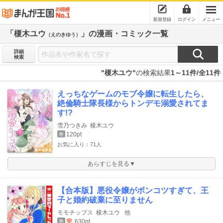
新規登録
ログイン
メニュー
「榎木ユウ
」の漫画・コミック一覧
（えのきゆう）
詳細
検索
"榎木ユウ"
の検索結果
1～11件/全11件
えっちなゲームのモブ令嬢に転生したら、
絶倫騎士隊長様からトンデモ溺愛されてま
す!?
雪乃つきみ
榎木ユウ
120pt
巻
お気に入り：71人
あらすじを見る▼
【合本版】悪役令嬢がポンコツすぎて、王
子と婚約破棄に至りません
モモチップス
榎木ユウ
他
完
630pt
巻