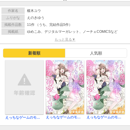
作家名
榎木ユウ
ふりがな
えのきゆう
掲載作品数
11作 （うち、完結作品5作）
掲載紙
ゆめこみ、デジタルマーガレット、ノーチェCOMICSなど
もっと見る▼
新着順
人気順
えっちなゲームのモブ令嬢に転生したら、絶倫騎士隊長様からトンデモ溺愛されてます!?
えっちなゲームのモブ令嬢に転生したら、絶倫騎士隊長様からトンデモ溺愛されてます!?【女性コミック版】
えっちなゲームのモブ令嬢に転生したら、絶倫騎士隊長様からトンデモ溺愛されてます!?【合冊版】【書き下ろし特典付き】