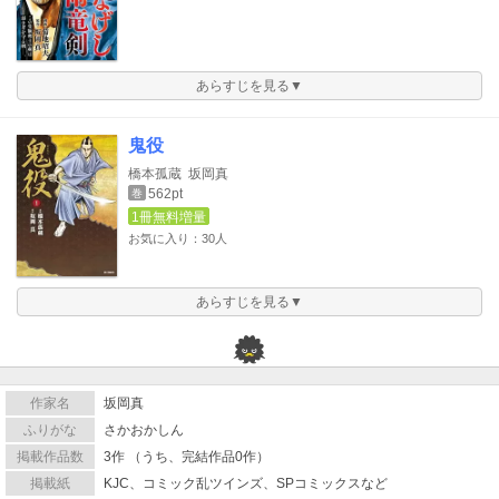
あらすじを見る▼
鬼役
橋本孤蔵
坂岡真
562pt
巻
1冊無料増量
お気に入り：30人
あらすじを見る▼
作家名
坂岡真
ふりがな
さかおかしん
掲載作品数
3作 （うち、完結作品0作）
掲載紙
KJC、コミック乱ツインズ、SPコミックスなど