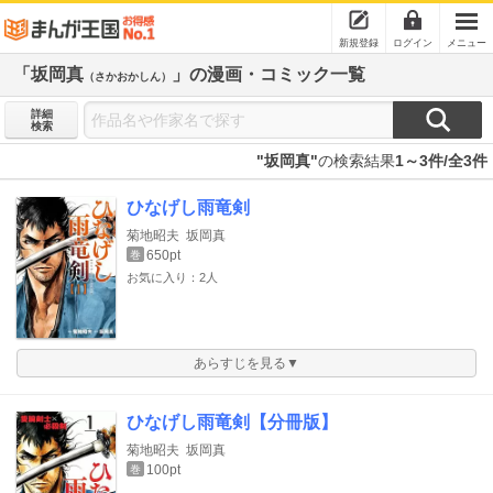
新規登録
ログイン
メニュー
「坂岡真
」の漫画・コミック一覧
（さかおかしん）
詳細
検索
"坂岡真"
の検索結果
1～3件/全3件
ひなげし雨竜剣
菊地昭夫
坂岡真
650pt
巻
お気に入り：2人
あらすじを見る▼
ひなげし雨竜剣【分冊版】
菊地昭夫
坂岡真
100pt
巻