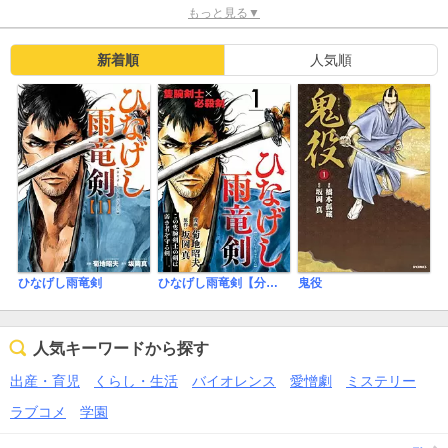
もっと見る▼
新着順
人気順
ひなげし雨竜剣
ひなげし雨竜剣【分冊版】
鬼役
人気キーワードから探す
出産・育児
くらし・生活
バイオレンス
愛憎劇
ミステリー
ラブコメ
学園