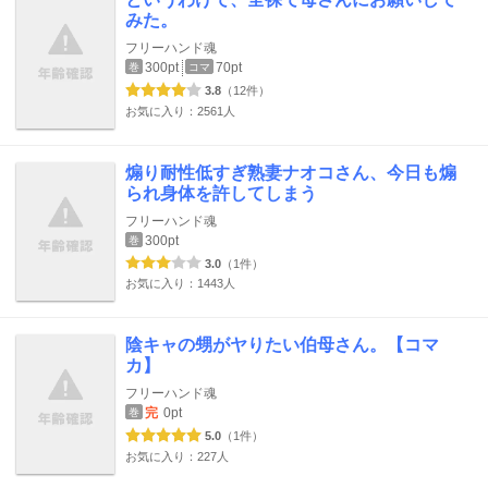
みた。
フリーハンド魂
300pt
70pt
巻
コマ
3.8
（12件）
お気に入り：2561人
煽り耐性低すぎ熟妻ナオコさん、今日も煽
られ身体を許してしまう
フリーハンド魂
300pt
巻
3.0
（1件）
お気に入り：1443人
陰キャの甥がヤりたい伯母さん。【コマ
カ】
フリーハンド魂
完
0pt
巻
5.0
（1件）
お気に入り：227人