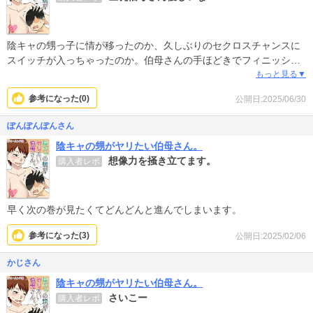
陰キャの甥っ子に情が移ったのか、久しぶりのセクロスチャンスに
スイッチが入っちゃったのか。伯母さんの手ほどきでフィニッシュ
させてもらう。AVでもよくあるテーマだけどレイプなどよりは半分
もっと見る▼
癒し系なこういったストーリーはほっこりして良いなぁ。
参考になった(
0
)
公開日:2025/06/30
ぽんぽんぽんさん
陰キャの甥がヤリたい伯母さん。
想像力を掻き立てます。
購入者レポ
早く次の巻が見たくてどんどんと進んでしまいます。
参考になった(
3
)
公開日:2025/02/06
かじさん
陰キャの甥がヤリたい伯母さん。
さいこー
購入者レポ