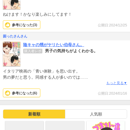
ねけます！かなり楽しみにしてます！
参考になった(
3
)
公開日:2024/12/25
困ったさんさん
陰キャの甥がヤリたい伯母さん。
男子の気持ちがよくわかる。
購入者レポ
イタリア映画の「青い体験」を思い出す。
男の夢だと思う。同感する人が多いのでは…
続編を熱望します。
もっと見る▼
参考になった(
6
)
公開日:2024/01/16
新着順
人気順