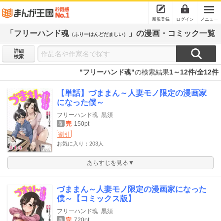
新規登録
ログイン
メニュー
「フリーハンド魂
」の漫画・コミック一覧
（ふりーはんどだましい）
詳細
検索
"フリーハンド魂"
の検索結果
1～12件/全12件
【単話】づままん～人妻モノ限定の漫画家
になった僕～
フリーハンド魂
黒須
完
150pt
巻
割引
お気に入り：203人
あらすじを見る▼
づままん～人妻モノ限定の漫画家になった
僕～【コミックス版】
フリーハンド魂
黒須
完
720pt
巻