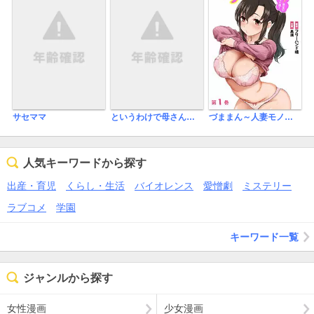
サセママ
というわけで母さんとただただ営む【コマカ】
づままん～人妻モノ限定の漫画家になった僕～【コミックス版】
人気キーワードから探す
出産・育児
くらし・生活
バイオレンス
愛憎劇
ミステリー
ラブコメ
学園
キーワード一覧
ジャンルから探す
女性漫画
少女漫画