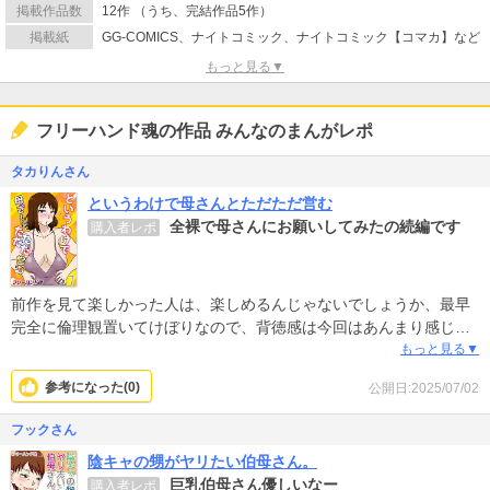
掲載作品数
12作 （うち、完結作品5作）
掲載紙
GG-COMICS、ナイトコミック、ナイトコミック【コマカ】など
もっと見る▼
フリーハンド魂の作品 みんなのまんがレポ
タカりんさん
というわけで母さんとただただ営む
全裸で母さんにお願いしてみたの続編です
購入者レポ
前作を見て楽しかった人は、楽しめるんじゃないでしょうか、最早
完全に倫理観置いてけぼりなので、背徳感は今回はあんまり感じま
せんが、お母さんが若く見える！笑
もっと見る▼
参考になった(
0
)
公開日:2025/07/02
フックさん
陰キャの甥がヤリたい伯母さん。
巨乳伯母さん優しいなー
購入者レポ