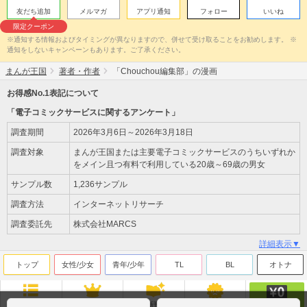
友だち追加
メルマガ
アプリ通知
フォロー
いいね
限定クーポン
※通知する情報およびタイミングが異なりますので、併せて受け取ることをお勧めします。 ※
通知をしないキャンペーンもあります。ご了承ください。
まんが王国
著者・作者
「Chouchou編集部」の漫画
お得感No.1表記について
「電子コミックサービスに関するアンケート」
調査期間
2026年3月6日～2026年3月18日
調査対象
まんが王国または主要電子コミックサービスのうちいずれか
をメイン且つ有料で利用している20歳～69歳の男女
サンプル数
1,236サンプル
調査方法
インターネットリサーチ
調査委託先
株式会社MARCS
詳細表示▼
トップ
女性/少女
青年/少年
TL
BL
オトナ
無料
ジャンル
ランキング
新刊
来店ﾎﾟｲﾝﾄ