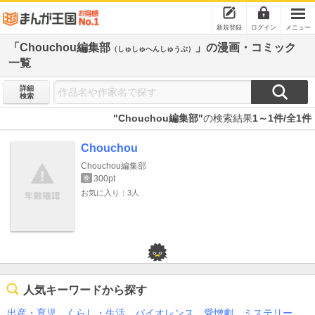
新規登録
ログイン
メニュー
「Chouchou編集部
」の漫画・コミック
（しゅしゅへんしゅうぶ）
一覧
詳細
検索
"Chouchou編集部"
の検索結果
1～1件/全1件
Chouchou
Chouchou編集部
300pt
巻
お気に入り：3人
人気キーワードから探す
出産・育児
くらし・生活
バイオレンス
愛憎劇
ミステリー