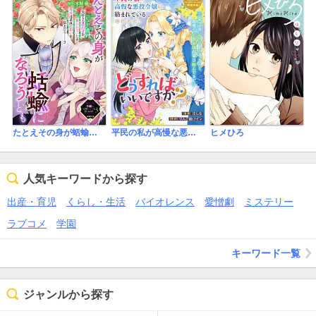
たとえその身が蛞蝓になろうとも
平民の私が高慢な悪役令嬢に絡まれているのですが、どうすればいいですか？
ヒメひろ
人気キーワードから探す
出産・育児
くらし・生活
バイオレンス
愛憎劇
ミステリー
ラブコメ
学園
キーワード一覧
ジャンルから探す