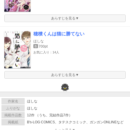
あらすじを見る▼
穂積くんは猫に勝てない
ほしな
700pt
巻
お気に入り：14人
あらすじを見る▼
作家名
ほしな
ふりがな
ほしな
掲載作品数
12作 （うち、完結作品7作）
掲載紙
B's-LOG COMICS、タテスクコミック、ガンガンONLINEなど
もっと見る▼