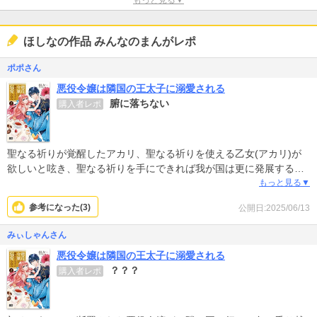
ほしなの作品 みんなのまんがレポ
ポポさん
悪役令嬢は隣国の王太子に溺愛される
腑に落ちない
購入者レポ
聖なる祈りが覚醒したアカリ、聖なる祈りを使える乙女(アカリ)が
欲しいと呟き、聖なる祈りを手にできれば我が国は更に発展すると
言うアクア、ここから一悶着あってティアラローズともっとラブラ
もっと見る▼
ブ展開かなと思っていたら、アカリを欲しがってティアラローズを
参考になった(
3
)
公開日:2025/06/13
勘違いさせるような描写もなく、アカリは不要ティアラローズが良
いってことでなんとも腑に落ちないから先を読む気持ちがなくなっ
みぃしゃんさん
た。
悪役令嬢は隣国の王太子に溺愛される
？？？
購入者レポ