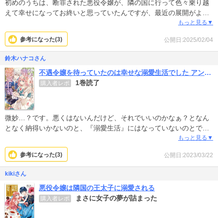
初めのうちは、断罪された悪役令嬢が、隣の国に行って色々乗り越
えて幸せになってお終いと思っていたんですが、最近の展開がよく
分からない。一体どこに向かって話が進んでいくのかよくわからな
もっと見る▼
いです。もういいかなってかんじ。
参考になった(
3
)
公開日:2025/02/04
鈴木ハナコさん
不遇令嬢を待っていたのは幸せな溺愛生活でした アンソロジーコミック
1巻読了
購入者レポ
微妙…？です。悪くはないんだけど、それでいいのかなぁ？となん
となく納得いかないのと、『溺愛生活』にはなっていないのとで、
個人的には不完全燃焼。
もっと見る▼
全ての話が、これから溺愛されるんだろうなー、というところで終
参考になった(
3
)
公開日:2023/03/22
わるので、溺愛生活に浸りたい自分のようなタイプの人間には向か
ないと思われます。
kikiさん
ただ、よくまとまっているし、冒頭でも言ったように「悪くない」
悪役令嬢は隣国の王太子に溺愛される
ので、好みの問題かと。自分的には物足りなかったので★3で失礼し
まさに女子の夢が詰まった
購入者レポ
ますm(_ _)m