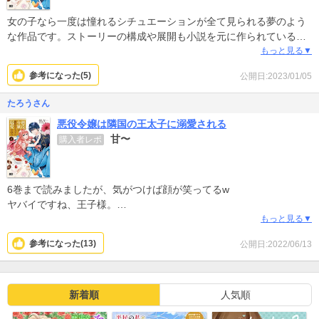
女の子なら一度は憧れるシチュエーションが全て見られる夢のよう
な作品です。ストーリーの構成や展開も小説を元に作られているだ
けあり本当に楽しめる作品です！絵がとても美しく細かいところま
もっと見る▼
で丁寧に描かれています。
参考になった(
5
)
公開日:2023/01/05
たろうさん
悪役令嬢は隣国の王太子に溺愛される
甘〜
購入者レポ
6巻まで読みましたが、気がつけば顔が笑ってる‪w
ヤバイですね、王子様。
ふだんゲスいの読んでるので癒されます‪w
もっと見る▼
続き読みます！
参考になった(
13
)
公開日:2022/06/13
新着順
人気順