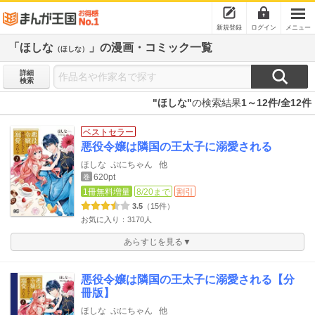
新規登録
ログイン
メニュー
「ほしな
」の漫画・コミック一覧
（ほしな）
詳細
検索
"ほしな"
の検索結果
1～12件/全12件
ベストセラー
悪役令嬢は隣国の王太子に溺愛される
ほしな
ぷにちゃん
他
620pt
巻
1冊無料増量
8/20まで
割引
3.5
（15件）
お気に入り：3170人
あらすじを見る▼
悪役令嬢は隣国の王太子に溺愛される【分
冊版】
ほしな
ぷにちゃん
他