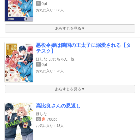
0pt
巻
お気に入り：68人
あらすじを見る▼
悪役令嬢は隣国の王太子に溺愛される【タ
テスク】
ほしな
ぷにちゃん
他
0pt
巻
お気に入り：28人
あらすじを見る▼
高比良さんの恩返し
ほしな
完
700pt
巻
お気に入り：13人