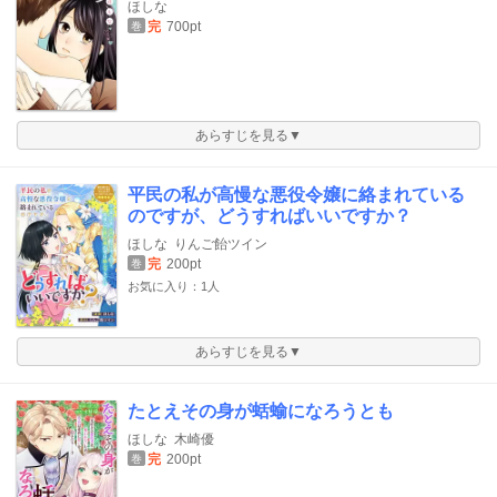
ほしな
完
700pt
巻
あらすじを見る▼
平民の私が高慢な悪役令嬢に絡まれている
のですが、どうすればいいですか？
ほしな
りんご飴ツイン
完
200pt
巻
お気に入り：1人
あらすじを見る▼
たとえその身が蛞蝓になろうとも
ほしな
木崎優
完
200pt
巻