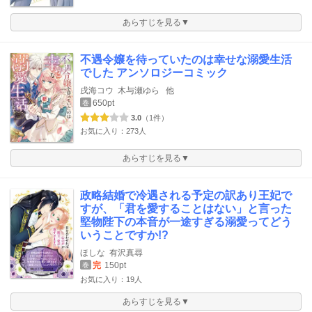
あらすじを見る▼
不遇令嬢を待っていたのは幸せな溺愛生活
でした アンソロジーコミック
戌海コウ
木与瀬ゆら
他
650pt
巻
3.0
（1件）
お気に入り：273人
あらすじを見る▼
政略結婚で冷遇される予定の訳あり王妃で
すが、「君を愛することはない」と言った
堅物陛下の本音が一途すぎる溺愛ってどう
いうことですか!?
ほしな
有沢真尋
完
150pt
巻
お気に入り：19人
あらすじを見る▼