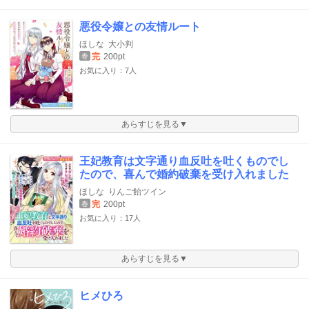
悪役令嬢との友情ルート
ほしな
大小判
完
200pt
巻
お気に入り：7人
あらすじを見る▼
王妃教育は文字通り血反吐を吐くものでし
たので、喜んで婚約破棄を受け入れました
ほしな
りんご飴ツイン
完
200pt
巻
お気に入り：17人
あらすじを見る▼
ヒメひろ