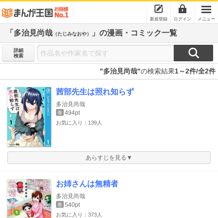
新規登録
ログイン
メニュー
「多治見尚哉
」の漫画・コミック一覧
（たじみなおや）
詳細
検索
"多治見尚哉"
の検索結果
1～2件/全2件
茜部先生は照れ知らず
多治見尚哉
494pt
巻
お気に入り：139人
あらすじを見る▼
お姉さんは無精者
多治見尚哉
540pt
巻
お気に入り：373人