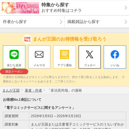
特集から探す
おすすめ特集はコチラ
作者から探す
掲載雑誌から探す
まんが王国のお得情報を受け取ろう
友だち追加
メルマガ
アプリ通知
フォロー
いいね
限定クーポン
※通知する情報およびタイミングが異なりますので、併せて受け取ることをお勧めします。 ※
通知をしないキャンペーンもあります。ご了承ください。
まんが王国
著者・作者
「多治見尚哉」の漫画
お得感No.1表記について
「電子コミックサービスに関するアンケート」
調査期間
2026年3月6日～2026年3月18日
調査対象
まんが王国または主要電子コミックサービスのうちいずれか