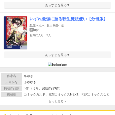
あらすじを見る▼
いずれ最強に至る転生魔法使い【分冊版】
戯屋べんべ
飯田栄静
他
0pt
巻
お気に入り：3人
あらすじを見る▼
作家名
冬ゆき
ふりがな
ふゆゆき
掲載作品数
5作 （うち、完結作品3作）
掲載紙
コミックガルド、電撃コミックスNEXT、REXコミックスなど
もっと見る▼