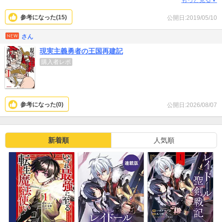
公は戦士でも市長や社長でもなく、魔法のある世界の王様として奔
もっと見る▼
走する。なかなか面白いです。冒険でも戦闘でもなく、ある意味現
参考になった(
15
)
公開日:2019/05/10
実的な王国再建の話。
主人公が学生のわりに落ち着き、行政、政治、経済、心理などに知
さん
見があるのは出来すぎだけど、そのおかげで無駄ない展開になって
現実主義勇者の王国再建記
いて安心できます。召喚もの漫画の中では珍しいストーリー。軽い
購入者レポ
ビジネススキル啓発漫画版として読みやすいかとおもいます。
参考になった(
0
)
公開日:2026/08/07
新着順
人気順