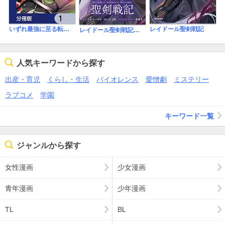
いずれ最強に至る転生魔法使い【分冊版】
レイドール聖剣戦記
レイドール聖剣戦記 【連載版】
人気キーワードから探す
出産・育児
くらし・生活
バイオレンス
愛憎劇
ミステリー
ラブコメ
学園
キーワード一覧
ジャンルから探す
女性漫画
少女漫画
青年漫画
少年漫画
TL
BL