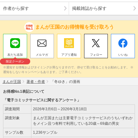
作者から探す
掲載雑誌から探す
まんが王国のお得情報を受け取ろう
友だち追加
メルマガ
アプリ通知
フォロー
いいね
限定クーポン
※通知する情報およびタイミングが異なりますので、併せて受け取ることをお勧めします。 ※
通知をしないキャンペーンもあります。ご了承ください。
まんが王国
著者・作者
「冬ゆき」の漫画
お得感No.1表記について
「電子コミックサービスに関するアンケート」
調査期間
2026年3月6日～2026年3月18日
調査対象
まんが王国または主要電子コミックサービスのうちいずれか
をメイン且つ有料で利用している20歳～69歳の男女
サンプル数
1,236サンプル