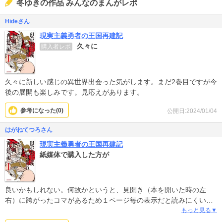
冬ゆきの作品 みんなのまんがレポ
Hideさん
現実主義勇者の王国再建記
久々に
購入者レポ
久々に新しい感じの異世界出会った気がします。まだ2巻目ですが今
後の展開も楽しみです。見応えがあります。
参考になった(
0
)
公開日:2024/01/04
はがねてつろさん
現実主義勇者の王国再建記
紙媒体で購入した方が
良いかもしれない。何故かというと、見開き（本を開いた時の左
右）に跨がったコマがあるため１ページ毎の表示だと読みにくい箇
所が散見されます…… 縦スクロールではないのでまだマシですが。
もっと見る▼