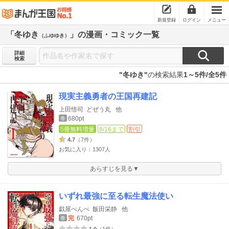
新規登録
ログイン
メニュー
「冬ゆき
」の漫画・コミック一覧
（ふゆゆき）
詳細
検索
"冬ゆき"
の検索結果
1～5件/全5件
現実主義勇者の王国再建記
上田悟司
どぜう丸
他
680pt
巻
5冊無料増量
8/16まで
割引
4.7
（7件）
お気に入り：1307人
あらすじを見る▼
いずれ最強に至る転生魔法使い
戯屋べんべ
飯田栄静
他
完
670pt
巻