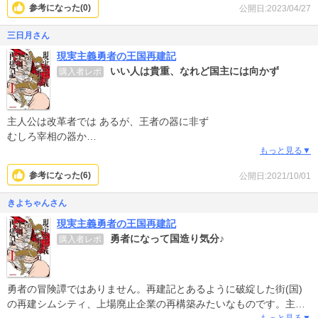
参考になった(
0
)
公開日:2023/04/27
三日月さん
現実主義勇者の王国再建記
いい人は貴重、なれど国主には向かず
購入者レポ
主人公は改革者では あるが、王者の器に非ず
むしろ宰相の器か
例えるならプロシア ビスマルクの如きか
もっと見る▼
名君は極力自身の手を動かさないものだ
参考になった(
6
)
公開日:2021/10/01
きよちゃんさん
現実主義勇者の王国再建記
勇者になって国造り気分♪
購入者レポ
勇者の冒険譚ではありません。再建記とあるように破綻した街(国)
の再建シムシティ、上場廃止企業の再構築みたいなものです。主人