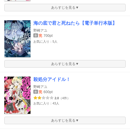
あらすじを見る▼
海の底で君と死ねたら【電子単行本版】
野崎アユ
完
700pt
巻
お気に入り：5人
あらすじを見る▼
殺処分アイドル！
野崎アユ
完
600pt
巻
2.0
（4件）
お気に入り：43人
あらすじを見る▼