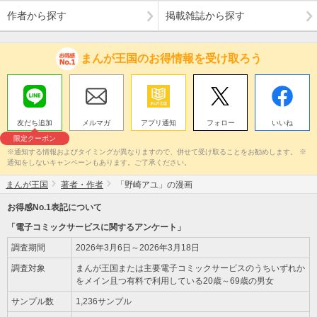
作者から探す
掲載雑誌から探す
まんが王国のお得情報を受け取ろう
友だち追加
メルマガ
アプリ通知
フォロー
いいね
限定クーポン
※通知する情報およびタイミングが異なりますので、併せて受け取ることをお勧めします。 ※
通知をしないキャンペーンもあります。ご了承ください。
まんが王国
著者・作者
「野崎アユ」の漫画
お得感No.1表記について
「電子コミックサービスに関するアンケート」
調査期間
2026年3月6日～2026年3月18日
調査対象
まんが王国または主要電子コミックサービスのうちいずれか
をメイン且つ有料で利用している20歳～69歳の男女
サンプル数
1,236サンプル