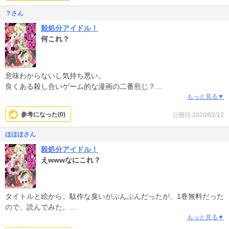
？さん
殺処分アイドル！
何これ？
意味わからないし気持ち悪い。
良くある殺し合いゲーム的な漫画の二番煎じ？
でも全く面白く無い…
もっと見る▼
参考になった(
0
)
公開日:2020/02/12
ほほほさん
殺処分アイドル！
えwwwなにこれ？
タイトルと絵から、駄作な臭いがぷんぷんだったが、1巻無料だった
ので、読んでみた。
もっと見る▼
タイトル通り駄作だったwww