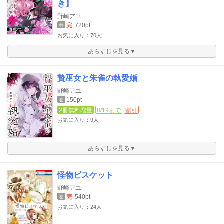
き】
野崎アユ
完
720pt
巻
お気に入り：70人
あらすじを見る▼
贄巫女と朱雀の執愛婚
野崎アユ
150pt
巻
2冊無料増量
8/19まで
割引
お気に入り：9人
あらすじを見る▼
怪物ビスケット
野崎アユ
完
540pt
巻
お気に入り：24人