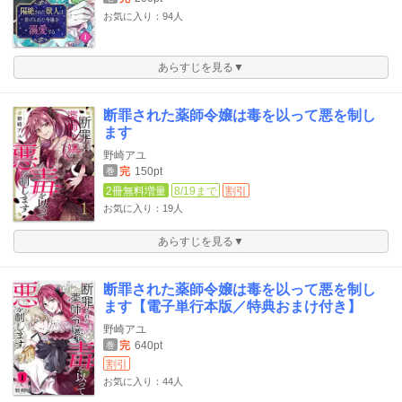
お気に入り：94人
あらすじを見る▼
断罪された薬師令嬢は毒を以って悪を制し
ます
野崎アユ
完
150pt
巻
2冊無料増量
8/19まで
割引
お気に入り：19人
あらすじを見る▼
断罪された薬師令嬢は毒を以って悪を制し
ます【電子単行本版／特典おまけ付き】
野崎アユ
完
640pt
巻
割引
お気に入り：44人