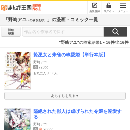
新規登録
ログイン
メニュー
「野崎アユ
」の漫画・コミック一覧
（のざきあゆ）
詳細
検索
"野崎アユ"
の検索結果
1～16件/全16件
贄巫女と朱雀の執愛婚【単行本版】
野崎アユ
720pt
巻
お気に入り：6人
あらすじを見る▼
隔絶された獣人は虐げられた令嬢を溺愛す
る
野崎アユ
完
200pt
巻