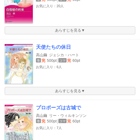
お気に入り：20人
あらすじを見る▼
天使たちの休日
高山繭
ジェシカ・ハート
完
500pt
完
60pt
巻
コマ
お気に入り：6人
あらすじを見る▼
プロポーズは古城で
高山繭
リー・ウィルキンソン
完
500pt
完
60pt
巻
コマ
お気に入り：7人