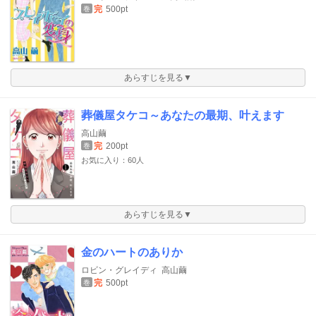
完
500pt
巻
あらすじを見る▼
葬儀屋タケコ～あなたの最期、叶えます
高山繭
完
200pt
巻
お気に入り：60人
あらすじを見る▼
金のハートのありか
ロビン・グレイディ
高山繭
完
500pt
巻