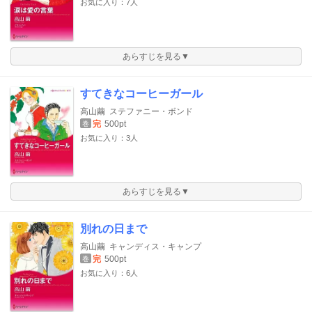
お気に入り：7人
あらすじを見る▼
すてきなコーヒーガール
高山繭
ステファニー・ボンド
完
500pt
巻
お気に入り：3人
あらすじを見る▼
別れの日まで
高山繭
キャンディス・キャンプ
完
500pt
巻
お気に入り：6人