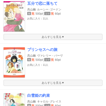
五分で恋に落ちて
高山繭
ルーシー･ゴードン
完
500pt
完
60pt
巻
コマ
お気に入り：11人
あらすじを見る▼
プリンセスへの旅
高山繭
ヴァレリー・パーヴ
完
500pt
完
60pt
巻
コマ
お気に入り：11人
あらすじを見る▼
白雪姫の約束
高山繭
キャロル･グレイス
完
500pt
完
60pt
巻
コマ