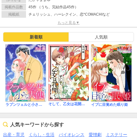
掲載作品数
45作 （うち、完結作品45作）
掲載紙
チェリッシュ、ハーレクイン、恋*COMACHIなど
もっと見る▼
新着順
人気順
そして、乙女は花開く【合冊版】
ラプンツェルと小さな天使
イブに目覚めた眠り姫
人気キーワードから探す
出産・育児
くらし・生活
バイオレンス
愛憎劇
ミステリー