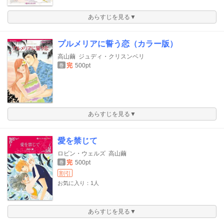
あらすじを見る▼
プルメリアに誓う恋（カラー版）
高山繭
ジュディ・クリスンベリ
完
500pt
巻
あらすじを見る▼
愛を禁じて
ロビン・ウェルズ
高山繭
完
500pt
巻
割引
お気に入り：1人
あらすじを見る▼