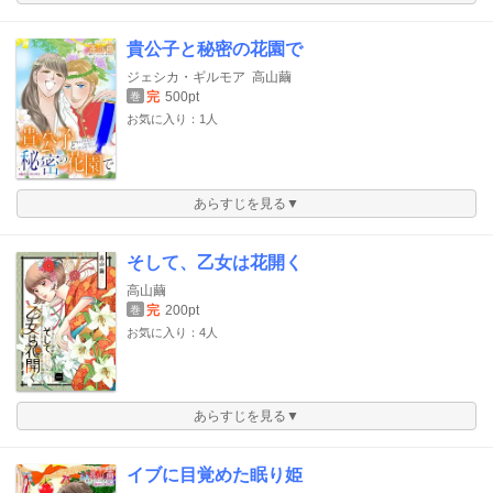
貴公子と秘密の花園で
ジェシカ・ギルモア
高山繭
完
500pt
巻
お気に入り：1人
あらすじを見る▼
そして、乙女は花開く
高山繭
完
200pt
巻
お気に入り：4人
あらすじを見る▼
イブに目覚めた眠り姫