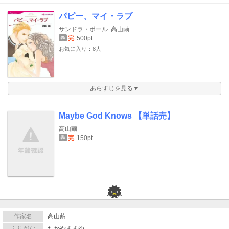
パピー、マイ・ラブ
サンドラ・ポール
高山繭
完
500pt
巻
お気に入り：8人
あらすじを見る▼
Maybe God Knows 【単話売】
高山繭
完
150pt
巻
作家名
高山繭
ふりがな
たかやままゆ