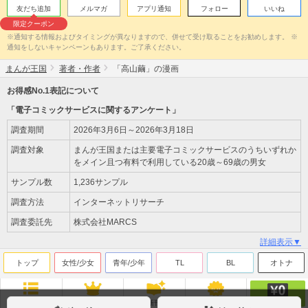
友だち追加
メルマガ
アプリ通知
フォロー
いいね
限定クーポン
※通知する情報およびタイミングが異なりますので、併せて受け取ることをお勧めします。 ※
通知をしないキャンペーンもあります。ご了承ください。
まんが王国
著者・作者
「高山繭」の漫画
お得感No.1表記について
「電子コミックサービスに関するアンケート」
調査期間
2026年3月6日～2026年3月18日
調査対象
まんが王国または主要電子コミックサービスのうちいずれか
をメイン且つ有料で利用している20歳～69歳の男女
サンプル数
1,236サンプル
調査方法
インターネットリサーチ
調査委託先
株式会社MARCS
詳細表示▼
トップ
女性/少女
青年/少年
TL
BL
オトナ
無料
ジャンル
ランキング
新刊
来店ﾎﾟｲﾝﾄ