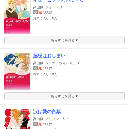
高山繭
ジョー・リー
完
500pt
巻
お気に入り：6人
あらすじを見る▼
脇役はおしまい
高山繭
ジーナ・ウィルキンズ
完
500pt
巻
お気に入り：8人
あらすじを見る▼
涙は愛の言葉
高山繭
アリソン・リー
完
500pt
巻