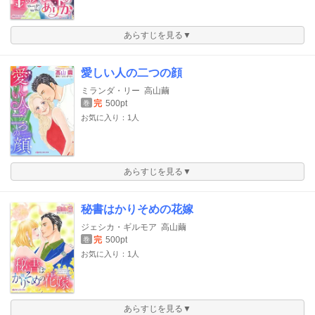
あらすじを見る▼
愛しい人の二つの顔
ミランダ・リー
高山繭
完
500pt
巻
お気に入り：1人
あらすじを見る▼
秘書はかりそめの花嫁
ジェシカ・ギルモア
高山繭
完
500pt
巻
お気に入り：1人
あらすじを見る▼