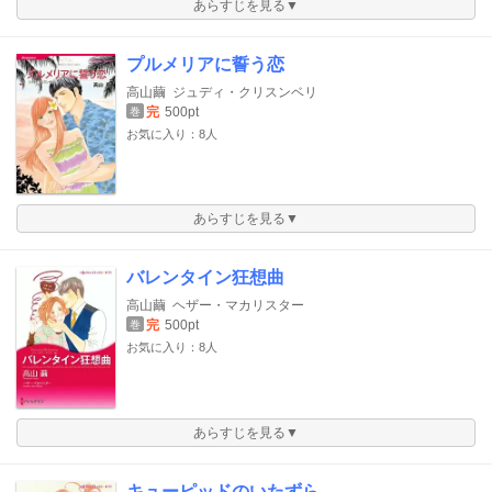
あらすじを見る▼
プルメリアに誓う恋
高山繭
ジュディ・クリスンベリ
完
500pt
巻
お気に入り：8人
あらすじを見る▼
バレンタイン狂想曲
高山繭
ヘザー・マカリスター
完
500pt
巻
お気に入り：8人
あらすじを見る▼
キューピッドのいたずら