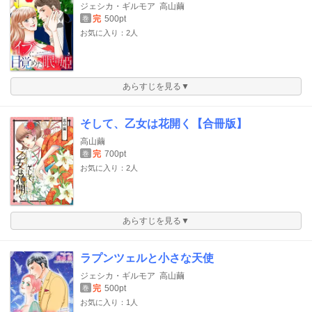
ジェシカ・ギルモア
高山繭
完
500pt
巻
お気に入り：2人
あらすじを見る▼
そして、乙女は花開く【合冊版】
高山繭
完
700pt
巻
お気に入り：2人
あらすじを見る▼
ラプンツェルと小さな天使
ジェシカ・ギルモア
高山繭
完
500pt
巻
お気に入り：1人