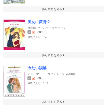
あらすじを見る▼
美女に変身？
高山繭
バーバラ・マクマーン
完
500pt
巻
お気に入り：7人
あらすじを見る▼
冷たい誤解
アン・マリー・ウィンストン
高山繭
完
500pt
巻
お気に入り：15人
あらすじを見る▼