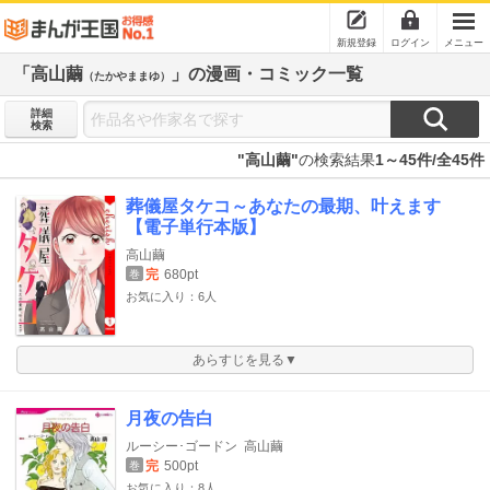
新規登録
ログイン
メニュー
「高山繭
」の漫画・コミック一覧
（たかやままゆ）
詳細
検索
"高山繭"
の検索結果
1～45件/全45件
葬儀屋タケコ～あなたの最期、叶えます
【電子単行本版】
高山繭
完
680pt
巻
お気に入り：6人
あらすじを見る▼
月夜の告白
ルーシー･ゴードン
高山繭
完
500pt
巻
お気に入り：8人