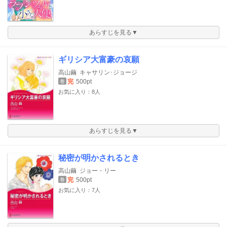
あらすじを見る▼
ギリシア大富豪の哀願
高山繭
キャサリン･ジョージ
完
500pt
巻
お気に入り：8人
あらすじを見る▼
秘密が明かされるとき
高山繭
ジョー・リー
完
500pt
巻
お気に入り：7人