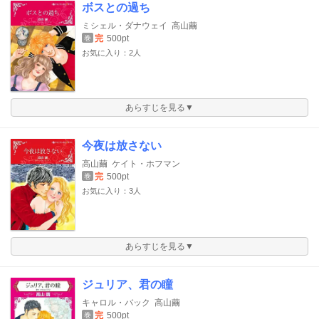
ボスとの過ち
ミシェル・ダナウェイ
高山繭
完
500pt
巻
お気に入り：2人
あらすじを見る▼
今夜は放さない
高山繭
ケイト・ホフマン
完
500pt
巻
お気に入り：3人
あらすじを見る▼
ジュリア、君の瞳
キャロル・バック
高山繭
完
500pt
巻