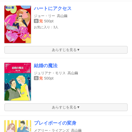
ハートにアクセス
ジョー・リー
高山繭
完
500pt
巻
お気に入り：3人
あらすじを見る▼
結婚の魔法
ジュリアナ・モリス
高山繭
完
500pt
巻
あらすじを見る▼
プレイボーイの変身
メアリー・ライアンズ
高山繭