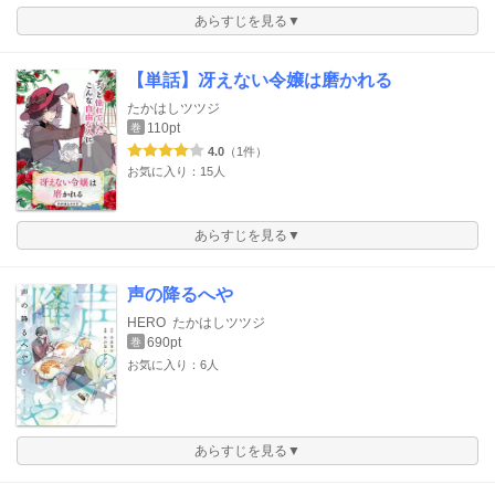
あらすじを見る▼
【単話】冴えない令嬢は磨かれる
たかはしツツジ
110pt
巻
4.0
（1件）
お気に入り：15人
あらすじを見る▼
声の降るへや
HERO
たかはしツツジ
690pt
巻
お気に入り：6人
あらすじを見る▼