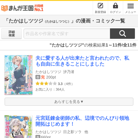
新規登録
ログイン
メニュー
「たかはしツツジ
」の漫画・コミック一覧
（たかはしつつじ）
詳細
検索
"たかはしツツジ"
の検索結果
1～11件/全11件
夫に愛する人が出来たと言われたので、私
も自由に生きることにしました
たかはしツツジ
汐乃渚
完
200pt
巻
3.3
（4件）
お気に入り：364人
あらすじを見る▼
元宮廷錬金術師の私、辺境でのんびり領地
開拓はじめます！
たかはしツツジ
日之影ソラ
他
660pt
巻