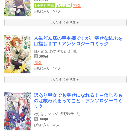
1冊無料増量
8/16まで
割引
お気に入り：588人
あらすじを見る▼
人生どん底の芋令嬢ですが、幸せな結末を
目指します！アンソロジーコミック
藤未都也
あずやちとせ
他
680pt
巻
割引
お気に入り：175人
あらすじを見る▼
訳あり聖女でも幸せになれる！～信じるも
のは救われるってこと～アンソロジーコミ
ック
たかはしツツジ
天野吟子
他
900pt
巻
お気に入り：38人