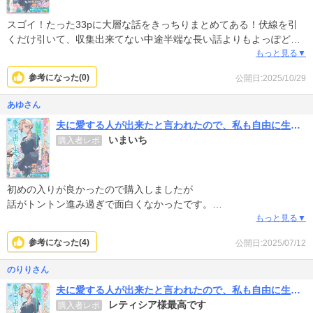
スゴイ！たった33pに大層な話をきっちりまとめてある！伏線を引
くだけ引いて、収集出来てない中途半端な長い話よりもよっぽどい
い。主人公が用意周到なのもあって、物語の早いテンポに違和感が
もっと見る▼
ない。面白いのでもう少し読みたい所ではあるけど、終わり方にム
参考になった(
0
)
公開日:2025/10/29
リがなくさっぱりとした後味なので、コレがベストなのかもとも思
う。
あゆさん
夫に愛する人が出来たと言われたので、私も自由に生きることにしました
いまいち
購入者レポ
初めの入りが良かったので購入しましたが
話がトントン進み過ぎで面白くなかったです。
ちゃんと書けば絶対素晴らしい作品だったはずなのに一話にまとめ
もっと見る▼
てしまったので
参考になった(
4
)
公開日:2025/07/12
仕返しのところとか、結婚までの流れとか端折りすぎてて…
三巻くらいに分けてしっかりと中身を書いて欲しかったです。
のりりさん
夫に愛する人が出来たと言われたので、私も自由に生きることにしました
レティシア様最高です
購入者レポ