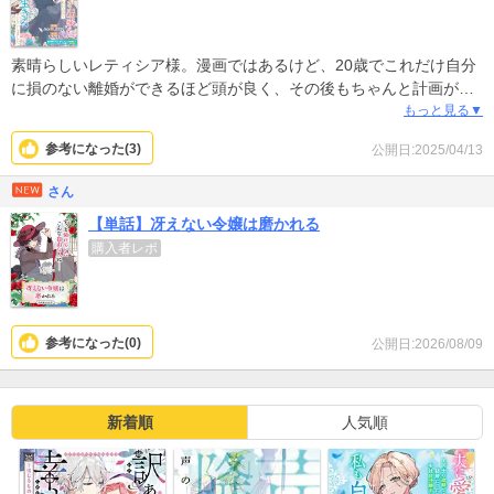
素晴らしいレティシア様。漫画ではあるけど、20歳でこれだけ自分
に損のない離婚ができるほど頭が良く、その後もちゃんと計画がで
きている。漫画ではあるけど。めちゃくちゃ格好いいです。素晴ら
もっと見る▼
しすぎます。スカッとしますねぇ。
参考になった(
3
)
公開日:2025/04/13
さん
【単話】冴えない令嬢は磨かれる
購入者レポ
参考になった(
0
)
公開日:2026/08/09
新着順
人気順