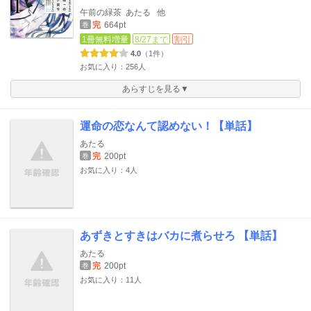
午前の緑茶
あたる
他
完
664pt
巻
1冊無料増量
8/27まで
割引
4.0
（1件）
お気に入り：256人
あらすじを見る▼
運命の恋なんて認めない！【単話】
あたる
完
200pt
巻
お気に入り：4人
あずきとすきはバカに煮らせろ 【単話】
あたる
完
200pt
巻
お気に入り：11人