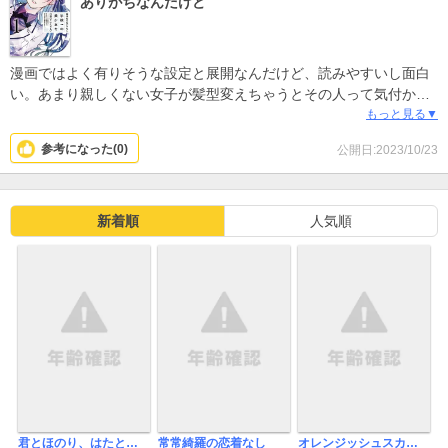
ありがちなんだけど
漫画ではよく有りそうな設定と展開なんだけど、読みやすいし面白
い。あまり親しくない女子が髪型変えちゃうとその人って気付かな
いこと結構あるし(笑)
もっと見る▼
参考になった(
0
)
公開日:2023/10/23
新着順
人気順
君とほのり、はたとせの間で。 【連載版】
常常綺羅の恋着なし
オレンジッシュスカイ【単行本版】