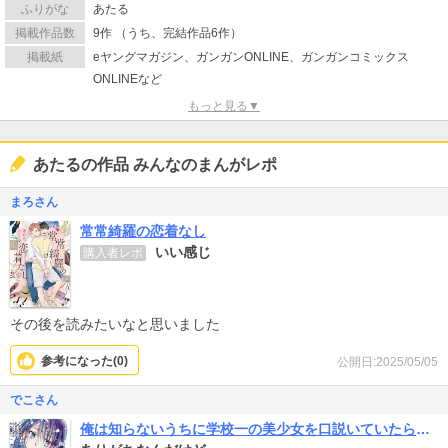
ふりがな
あたる
掲載作品数
9作 （うち、完結作品6作）
掲載紙
eヤングマガジン、ガンガンONLINE、ガンガンコミックス
ONLINEなど
もっと見る▼
あたるの作品 みんなのまんがレポ
まろさん
常常綺羅の恋着なし
いい感じ
購入者レポ
その後を読みたいなと思いました
参考になった(
0
)
公開日:2025/05/05
でこさん
俺は知らないうちに学校一の美少女を口説いていたらしい～バイト先の相談相手に俺の想い人の話をすると彼女はなぜか照れ始める～