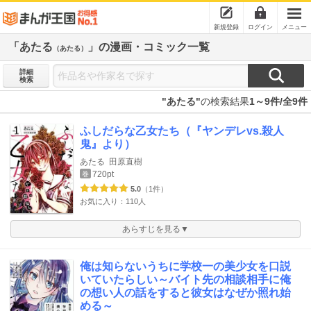
新規登録
ログイン
メニュー
「あたる
」の漫画・コミック一覧
（あたる）
詳細
検索
"あたる"
の検索結果
1～9件/全9件
ふしだらな乙女たち（『ヤンデレvs.殺人
鬼』より）
あたる
田原直樹
720pt
巻
5.0
（1件）
お気に入り：110人
あらすじを見る▼
俺は知らないうちに学校一の美少女を口説
いていたらしい～バイト先の相談相手に俺
の想い人の話をすると彼女はなぜか照れ始
める～