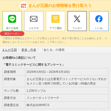
まんが王国のお得情報を受け取ろう
友だち追加
メルマガ
アプリ通知
フォロー
いいね
限定クーポン
※通知する情報およびタイミングが異なりますので、併せて受け取ることをお勧めします。 ※
通知をしないキャンペーンもあります。ご了承ください。
まんが王国
著者・作者
「あたる」の漫画
お得感No.1表記について
「電子コミックサービスに関するアンケート」
調査期間
2026年3月6日～2026年3月18日
調査対象
まんが王国または主要電子コミックサービスのうちいずれか
をメイン且つ有料で利用している20歳～69歳の男女
サンプル数
1,236サンプル
調査方法
インターネットリサーチ
調査委託先
株式会社MARCS