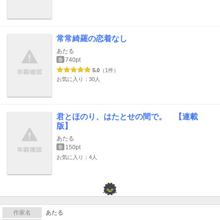
常常綺羅の恋着なし
あたる
740pt
巻
5.0
（1件）
お気に入り：30人
君とほのり、はたとせの間で。 【連載
版】
あたる
150pt
巻
お気に入り：4人
作家名
あたる