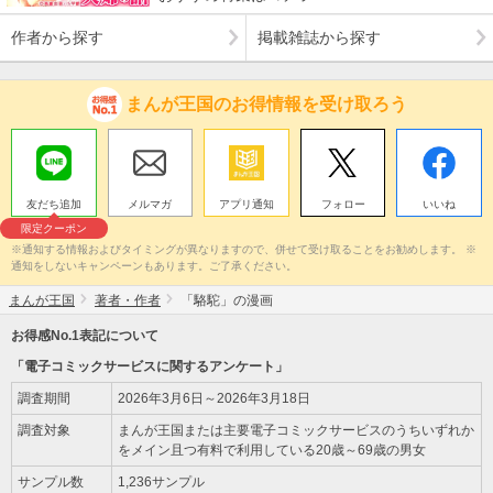
作者から探す
掲載雑誌から探す
まんが王国のお得情報を受け取ろう
友だち追加
メルマガ
アプリ通知
フォロー
いいね
限定クーポン
※通知する情報およびタイミングが異なりますので、併せて受け取ることをお勧めします。 ※
通知をしないキャンペーンもあります。ご了承ください。
まんが王国
著者・作者
「駱駝」の漫画
お得感No.1表記について
「電子コミックサービスに関するアンケート」
調査期間
2026年3月6日～2026年3月18日
調査対象
まんが王国または主要電子コミックサービスのうちいずれか
をメイン且つ有料で利用している20歳～69歳の男女
サンプル数
1,236サンプル