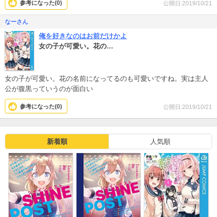
参考になった(
0
)
公開日:2019/10/21
なーさん
俺を好きなのはお前だけかよ
女の子が可愛い。花の…
女の子が可愛い。花の名前になってるのも可愛いですね。実は主人
公が腹黒っていうのが面白い
参考になった(
0
)
公開日:2019/10/21
新着順
人気順