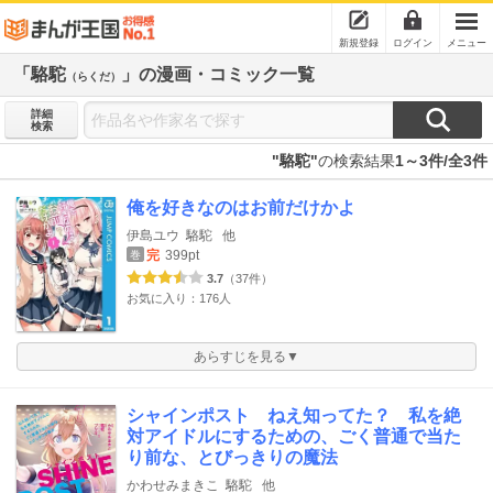
新規登録
ログイン
メニュー
「駱駝
」の漫画・コミック一覧
（らくだ）
詳細
検索
"駱駝"
の検索結果
1～3件/全3件
俺を好きなのはお前だけかよ
伊島ユウ
駱駝
他
完
399pt
巻
3.7
（37件）
お気に入り：176人
あらすじを見る▼
シャインポスト ねえ知ってた？ 私を絶
対アイドルにするための、ごく普通で当た
り前な、とびっきりの魔法
かわせみまきこ
駱駝
他