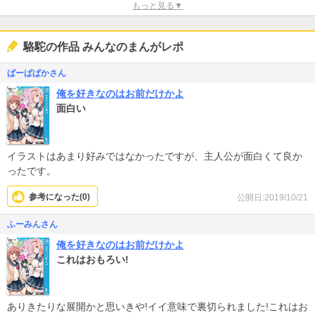
もっと見る▼
駱駝の作品 みんなのまんがレポ
ばーばぱかさん
俺を好きなのはお前だけかよ
面白い
イラストはあまり好みではなかったですが、主人公が面白くて良か
ったです。
参考になった(
0
)
公開日:2019/10/21
ふーみんさん
俺を好きなのはお前だけかよ
これはおもろい!
ありきたりな展開かと思いきや!イイ意味で裏切られました!これはお