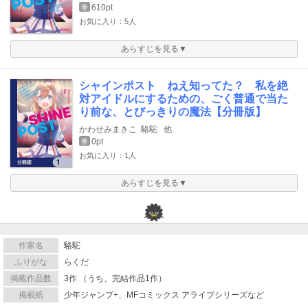
610pt
巻
お気に入り：5人
あらすじを見る▼
シャインポスト ねえ知ってた？ 私を絶
対アイドルにするための、ごく普通で当た
り前な、とびっきりの魔法【分冊版】
かわせみまきこ
駱駝
他
0pt
巻
お気に入り：1人
あらすじを見る▼
作家名
駱駝
ふりがな
らくだ
掲載作品数
3作 （うち、完結作品1作）
掲載紙
少年ジャンプ+、MFコミックス アライブシリーズなど