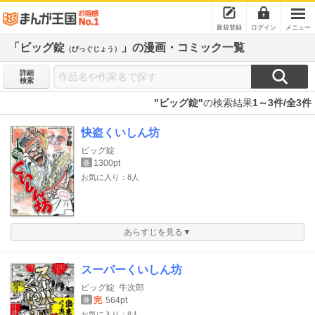
新規登録
ログイン
メニュー
「ビッグ錠
」の漫画・コミック一覧
（びっぐじょう）
詳細
検索
"ビッグ錠"
の検索結果
1～3件/全3件
快盗くいしん坊
ビッグ錠
1300pt
巻
お気に入り：8人
あらすじを見る▼
スーパーくいしん坊
ビッグ錠
牛次郎
完
564pt
巻
お気に入り：8人