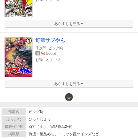
あらすじを見る▼
釘師サブやん
牛次郎
ビッグ錠
完
500pt
巻
お気に入り：4人
あらすじを見る▼
作家名
ビッグ錠
ふりがな
びっぐじょう
掲載作品数
3作 （うち、完結作品2作）
掲載紙
俺流！絶品めし、コミック乱ツインズなど