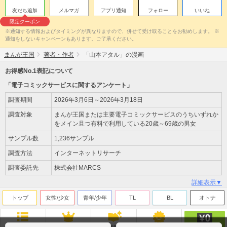
友だち追加
メルマガ
アプリ通知
フォロー
いいね
限定クーポン
※通知する情報およびタイミングが異なりますので、併せて受け取ることをお勧めします。 ※
通知をしないキャンペーンもあります。ご了承ください。
まんが王国
著者・作者
「山本アタル」の漫画
お得感No.1表記について
「電子コミックサービスに関するアンケート」
調査期間
2026年3月6日～2026年3月18日
調査対象
まんが王国または主要電子コミックサービスのうちいずれか
をメイン且つ有料で利用している20歳～69歳の男女
サンプル数
1,236サンプル
調査方法
インターネットリサーチ
調査委託先
株式会社MARCS
詳細表示▼
トップ
女性/少女
青年/少年
TL
BL
オトナ
無料