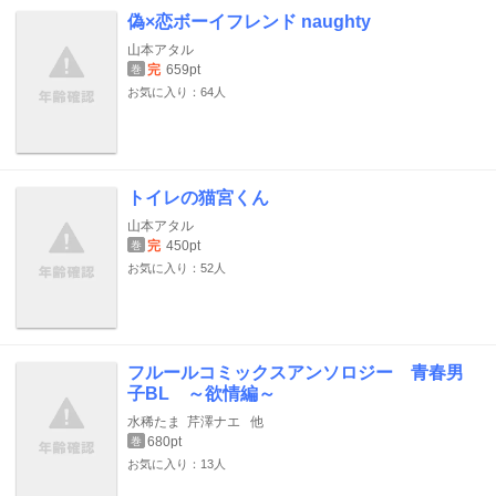
偽×恋ボーイフレンド naughty
山本アタル
完
659pt
巻
お気に入り：64人
トイレの猫宮くん
山本アタル
完
450pt
巻
お気に入り：52人
フルールコミックスアンソロジー 青春男
子BL ～欲情編～
水稀たま
芹澤ナエ
他
680pt
巻
お気に入り：13人