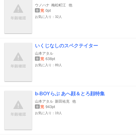
ウノハナ
梅松町江
他
完
0pt
巻
お気に入り：32人
いくじなしのスペクテイター
山本アタル
完
638pt
巻
お気に入り：89人
b-BOYらぶ あへ顔＆とろ顔特集
山本アタル
新田祐克
他
完
943pt
巻
お気に入り：19人