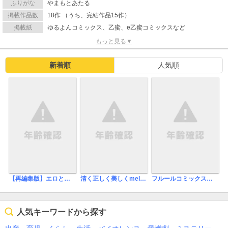
ふりがな
やまもとあたる
掲載作品数
18作 （うち、完結作品15作）
掲載紙
ゆるよんコミックス、乙蜜、e乙蜜コミックスなど
もっと見る▼
新着順
人気順
【再編集版】エロとろ ver.SS【デジタル・修正版】
清く正しく美しくmellow
フルールコミックスアンソロジー 青春男子BL ～欲情編～
人気キーワードから探す