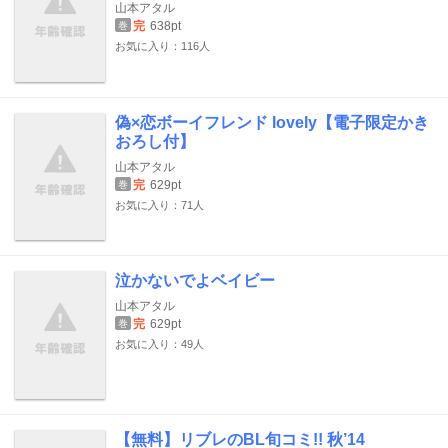
山本アタル
完
638pt
巻
お気に入り：116人
偽×恋ボーイフレンド lovely【電子限定かき
おろし付】
山本アタル
完
629pt
巻
お気に入り：71人
泣かないでよベイビー
山本アタル
完
629pt
巻
お気に入り：49人
【無料】リブレのBL旬コミ!! 秋’14