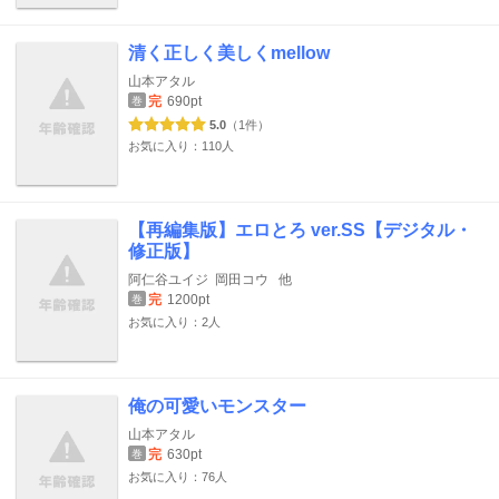
清く正しく美しくmellow
山本アタル
完
690pt
巻
5.0
（1件）
お気に入り：110人
【再編集版】エロとろ ver.SS【デジタル・
修正版】
阿仁谷ユイジ
岡田コウ
他
完
1200pt
巻
お気に入り：2人
俺の可愛いモンスター
山本アタル
完
630pt
巻
お気に入り：76人