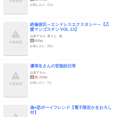
お気に入り：17人
絶倫彼氏～エンドレスエクスタシー～【乙
蜜マンゴスチン VOL.13】
山本アタル
皇りん
他
450pt
巻
お気に入り：23人
優等生さんの官能的日常
山本アタル
完
200pt
巻
お気に入り：7人
偽×恋ボーイフレンド【電子限定かきおろし
付】