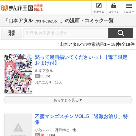
新規登録
ログイン
メニュー
「山本アタル
」の漫画・コミック一覧
（やまもとあたる）
詳細
検索
"山本アタル"
の検索結果
1～18件/全18件
黙って漫画描いてくださいっ！【電子限定
おまけ付】
山本アタル
600pt
巻
お気に入り：11人
あらすじを見る▼
乙蜜マンゴスチン VOL.5「過激お泊り」特
集
小池マルミ
冴月ゆと
他
完
500pt
巻