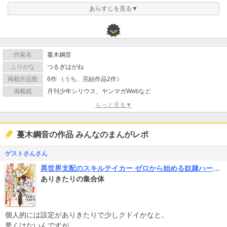
あらすじを見る▼
作家名
蔓木鋼音
ふりがな
つるぎはがね
掲載作品数
6作 （うち、完結作品2作）
掲載紙
月刊少年シリウス、ヤンマガWebなど
もっと見る▼
蔓木鋼音の作品 みんなのまんがレポ
ゲストさんさん
異世界支配のスキルテイカー ゼロから始める奴隷ハーレム
ありきたりの集合体
個人的には設定がありきたりで少しクドイかなと。
悪くはないんですが。