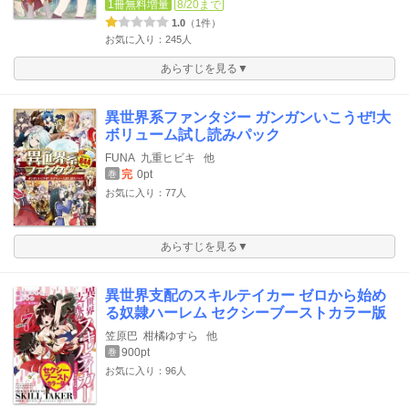
1冊無料増量
8/20まで
1.0
（1件）
お気に入り：245人
あらすじを見る▼
異世界系ファンタジー ガンガンいこうぜ!大
ボリューム試し読みパック
FUNA
九重ヒビキ
他
完
0pt
巻
お気に入り：77人
あらすじを見る▼
異世界支配のスキルテイカー ゼロから始め
る奴隷ハーレム セクシーブーストカラー版
笠原巴
柑橘ゆすら
他
900pt
巻
お気に入り：96人