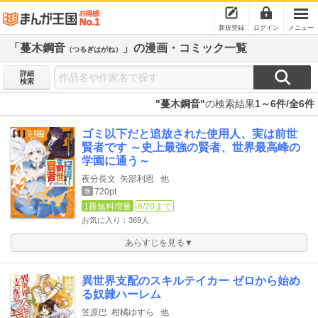
新規登録
ログイン
メニュー
「蔓木鋼音
」の漫画・コミック一覧
（つるぎはがね）
詳細
検索
"蔓木鋼音"
の検索結果
1～6件/全6件
ゴミ以下だと追放された使用人、実は前世
賢者です ～史上最強の賢者、世界最高峰の
学園に通う～
夜分長文
矢部利恩
他
720pt
巻
1冊無料増量
8/20まで
お気に入り：369人
あらすじを見る▼
異世界支配のスキルテイカー ゼロから始め
る奴隷ハーレム
笠原巴
柑橘ゆすら
他