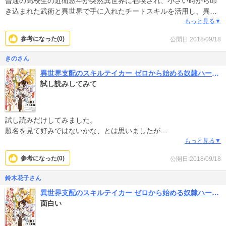
普通の高校生の近衛悠斗が突然異世界に召喚され、小さい時から叩
き込まれた武術と異世界で手に入れたチートスキルを活用し、異世
界ライフを満喫するお話。話のテンポが良く、面白いです。雑な所
もっと見る▼
もあるけど、それが気にならないほど羨ましいぜ、エロガッパ(笑)
参考になった(
0
)
公開日:2018/09/18
きのさん
異世界支配のスキルテイカー ゼロから始める奴隷ハーレム
試し読みしてみて
試し読みだけしてみました。
題名を見て好みではないかな、とは思いましたが
面白かったです!!
もっと見る▼
参考になった(
0
)
公開日:2018/09/18
鈴木花子さん
異世界支配のスキルテイカー ゼロから始める奴隷ハーレム
面白い