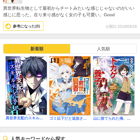
異世界転生物として最初からチートみたいな感じじゃないのがいい
感じに思った。在り来り感がなく女の子も可愛い。Good
参考になった(
0
)
公開日:2018/09/18
新着順
人気順
異世界支配のスキルテイカー【タテヨミ】
ゴミ以下だと追放された使用人、実は前世賢者です ～史上最強の賢者、世界最高峰の学園に通う～
山に捨てられた俺、トカゲの養子になる 魔法を極めて親を超えたけど、親が伝説の古竜だったなんて知らない
人気キーワードから探す