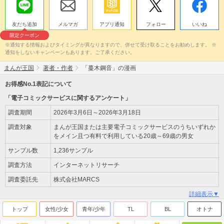
友だち追加
メルマガ
アプリ通知
フォロー
いいね
限定クーポン
※通知する情報およびタイミングが異なりますので、併せて受け取ることをお勧めします。 ※
通知をしないキャンペーンもあります。ご了承ください。
まんが王国
著者・作者
「蔓木鋼音」の漫画
お得感No.1表記について
「電子コミックサービスに関するアンケート」
調査期間
2026年3月6日～2026年3月18日
調査対象
まんが王国または主要電子コミックサービスのうちいずれか
をメイン且つ有料で利用している20歳～69歳の男女
サンプル数
1,236サンプル
調査方法
インターネットリサーチ
調査委託先
株式会社MARCS
詳細表示▼
トップ
女性/少女
青年/少年
TL
BL
オトナ