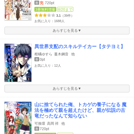
完
720pt
巻
3冊無料増量
8/20まで
3.1
（39件）
お気に入り：1688人
あらすじを見る▼
異世界支配のスキルテイカー【タテヨミ】
柑橘ゆすら
蔓木鋼音
他
0pt
巻
お気に入り：12人
あらすじを見る▼
山に捨てられた俺、トカゲの養子になる 魔
法を極めて親を超えたけど、親が伝説の古
竜だったなんて知らない
可換環
高岡 祥
他
720pt
巻