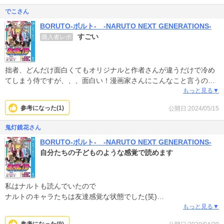
でこさん
BORUTO-ボルト- -NARUTO NEXT GENERATIONS-
すごい
購入者レポ
拙者、どんだけ面白くてもオリジナルと作者さんが違うだけで冷め
てしまう侍ですが、、、面白い！漫画家さんにこんなこと言うのは
何ですが、絵が上手い！！話も良い〜。NARUTOのスピンオフかと
もっと見る▼
思って読み始めましたが、続編です(断言)
参考になった(
1
)
公開日:2024/05/15
鬼灯鏡花さん
BORUTO-ボルト- -NARUTO NEXT GENERATIONS-
自分たちの子どものような感覚で読めます
私はナルトも読んでいたので
ナルトのキャラたちは友達感覚な状態でした(笑)
そんなナルトたちの子供が送るお話なので
もっと見る▼
自分の子供の漫画を読んでるようですw(それならナルトは友達の漫