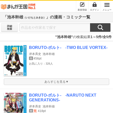
新規登録
ログイン
メニュー
「池本幹雄
」の漫画・コミック一覧
（いけもとみきお）
詳細
検索
"池本幹雄"
の検索結果
1～5件/全5件
BORUTO-ボルト- -TWO BLUE VORTEX-
岸本斉史
池本幹雄
456pt
巻
お気に入り：326人
あらすじを見る▼
BORUTO-ボルト- -NARUTO NEXT
GENERATIONS-
岸本斉史
池本幹雄
完
418pt
巻