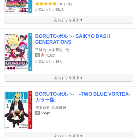
5.0
（3件）
お気に入り：581人
あらすじを見る▼
BORUTO-ボルト- SAIKYO DASH
GENERATIONS
平健史
岸本斉史
他
完
418pt
巻
お気に入り：19人
あらすじを見る▼
BORUTO-ボルト- -TWO BLUE VORTEX-
カラー版
岸本斉史
池本幹雄
556pt
巻
あらすじを見る▼