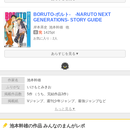
BORUTO-ボルト- -NARUTO NEXT
GENERATIONS- STORY GUIDE
岸本斉史
池本幹雄
他
完
1425pt
巻
お気に入り：2人
あらすじを見る▼
作家名
池本幹雄
ふりがな
いけもとみきお
掲載作品数
5作 （うち、完結作品3作）
掲載紙
Vジャンプ、週刊少年ジャンプ、最強ジャンプなど
もっと見る▼
池本幹雄の作品 みんなのまんがレポ