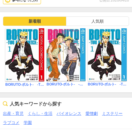
参考になった(
9
)
公開日:2020/04/20
画だったのかw）
作者さんは変わってしまったけれど
内容も面白いしアクションシーンはかっこいいので
とてもおすすめです
新着順
人気順
(一巻の後ろには岸本先生描き下ろしの漫画がある……………か
も！？）
BORUTO-ボルト- -NARUTO NEXT GENERATIONS- STORY GUIDE
BORUTO-ボルト- -TWO BLUE VORTEX-
BORUTO-ボルト- -TWO BLUE VORTEX- カラー版
人気キーワードから探す
出産・育児
くらし・生活
バイオレンス
愛憎劇
ミステリー
ラブコメ
学園