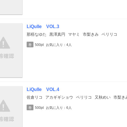
LiQulle VOL.3
那梧なゆた
黒澤真円
マヤミ
市梨きみ
ペリリコ
巻
500pt
お気に入り：4人
LiQulle VOL.4
佐倉リコ
アカギギショウ
ペリリコ
又秋めい
市梨き
巻
500pt
お気に入り：6人