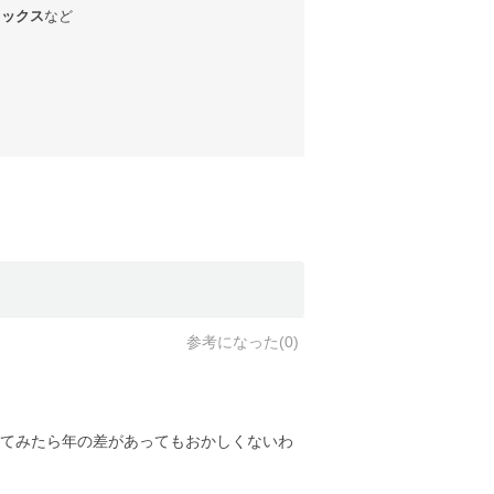
ミックス
など
）
参考になった(
0
)
てみたら年の差があってもおかしくないわ