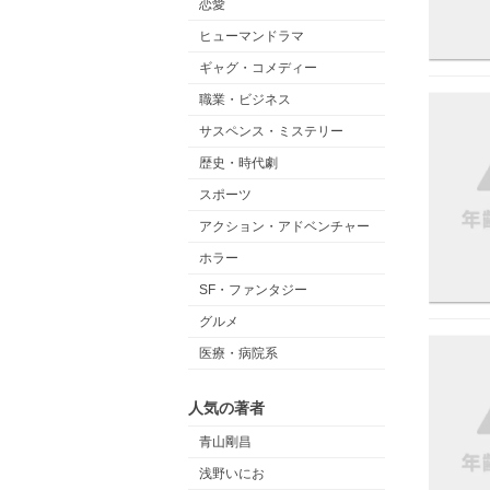
恋愛
ヒューマンドラマ
ギャグ・コメディー
職業・ビジネス
サスペンス・ミステリー
歴史・時代劇
スポーツ
アクション・アドベンチャー
ホラー
SF・ファンタジー
グルメ
医療・病院系
人気の著者
青山剛昌
浅野いにお