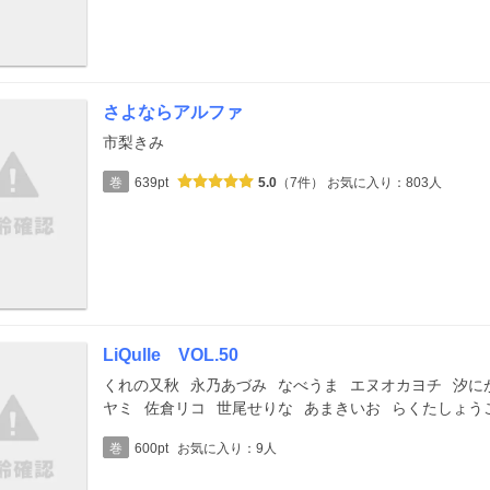
さよならアルファ
市梨きみ
巻
639pt
5.0
（7件）
お気に入り：803人
LiQulle VOL.50
くれの又秋
永乃あづみ
なべうま
エヌオカヨチ
汐に
ヤミ
佐倉リコ
世尾せりな
あまきいお
らくたしょう
巻
600pt
お気に入り：9人