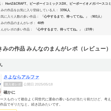
紙：
HertZ&CRAFT、ビーボーイコミックスDX、ビーボーイオメガバースコ
きみの作品をお気に入り登録している人：
3356人
お気に入り人数の多い作品：
『
心中するまで、待っててね。
』（
903人
）
きみの作品のまんがレポ：
40件
まんがレポの多い作品：
『
心中するまで、待っててね。
』（
27件
）
きみの作品 みんなのまんがレポ（レビュー
ん
さよならアルファ
公開日:2025/05/18
購入者レポ
確かに
ースものって都合よく同世代に運命の番いるのが当たり前だけど、考え
作品でギリだなと。続き読みたいです。