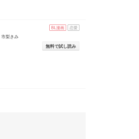
BL漫画
恋愛
市梨きみ
無料で試し読み