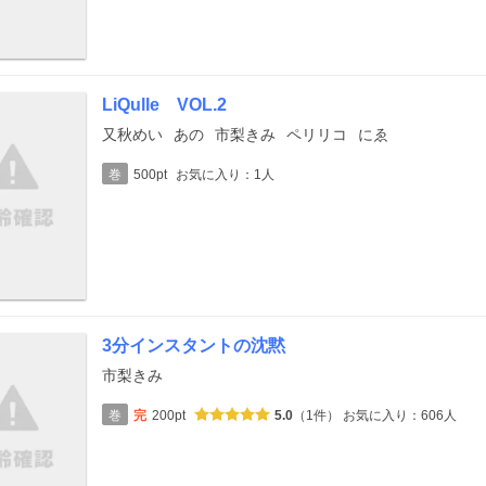
LiQulle VOL.2
又秋めい
あの
市梨きみ
ペリリコ
にゑ
巻
500pt
お気に入り：1人
3分インスタントの沈黙
市梨きみ
巻
完
200pt
5.0
（1件）
お気に入り：606人